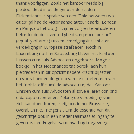
thans voorliggen. Zoals het kantoor reeds bij
pleidooi deed in beide genoemde steden –
Dickensiaans is sprake van een “Tale between two
cities” (al had de Victoriaanse auteur daarbij Londen
en Parijs op het oog) – zijn er zorgen te articuleren
betreffende de “evenredigheid van procespositie”
(equality of arms) tussen vervolgingsinstantie en
verdediging in Europese strafzaken. Noch in
Luxemburg noch in Straatsburg bleven het kantoor
Linssen cum suis Advocaten ongehoord. Moge dit
boekje, in het Nederlandse taalbereik, aan hun
pleitredenen in dit opzicht nadere kracht bijzetten,
nu vooral binnen de groep van de uitoefenaren van
het “nobile officium” de advocatuur, dat Kantoor
Linssen cum suis Advocaten al zovele jaren con brio
é da capo uitoefenen. Zolang de verdediging van
zich kan doen horen, is zij, ook in het Brusselse,
overal. En niet “nergens”. Om de essentie van dit
geschriftje ook in een breder taalmassief ingang te
geven, is een Engelse samenvatting toegevoegd.