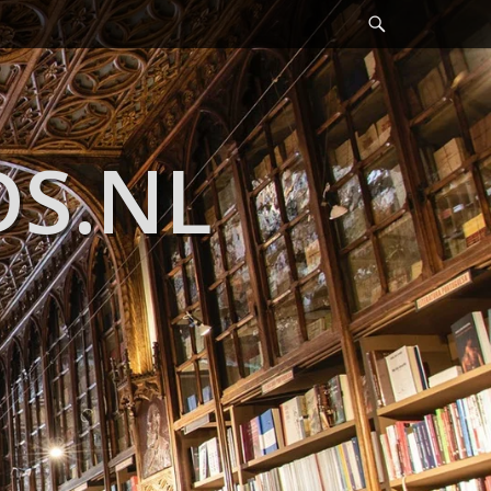
Header
Toggle
DS.NL