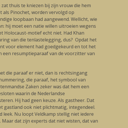
zat thuis te kniezen bij zijn vrouw die hem
t als Pinochet, worden vervolgd op
kundige loopbaan had aangewend. Wellicht, wie
: hij moet een natie willen uitroeien wegens
et Holocaust-motief echt niet. Had Khan
ring van die tenlastelegging, dus? Opdat het
ement voor element had goedgekeurd en tot het
en een resumptieparaaf van de voorzitter van
et die paraaf er niet, dan is rechtsingang
 nummering, die paraaf, het symbool van
Buitenmandse Zaken zeker was dat hem een
gesloten waarin de Nederlandse
eren. Hij had geen keuze. Als gastheer. Dat
t gastland ook niet plichtmatig, integendeel.
leek. Nu loopt Veldkamp stellig niet iedere
aar dat zijn experts dat niet wisten, dat van