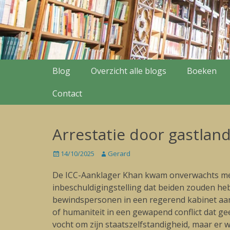
Secondary Menu
Skip
Blog
Overzicht alle blogs
Boeken
to
content
Contact
Arrestatie door gastlan
Posted
14/10/2025
Author
Gerard
on
De ICC-Aanklager Khan kwam onverwachts met 
inbeschuldigingstelling dat beiden zouden h
bewindspersonen in een regerend kabinet aan
of humaniteit in een gewapend conflict dat ge
vocht om zijn staatszelfstandigheid, maar er 