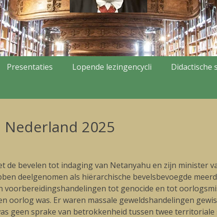
Presentaties
Lopende lezingencycli
Didactische s
d Nederland 2025
de bevelen tot indaging van Netanyahu en zijn minister va
ebben deelgenomen als hiërarchische bevelsbevoegde meerde
 voorbereidingshandelingen tot genocide en tot oorlogsmis
en oorlog was. Er waren massale geweldshandelingen gewisse
was geen sprake van betrokkenheid tussen twee territoriale 