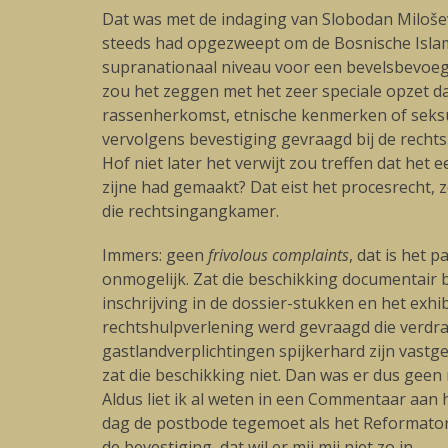
Dat was met de indaging van Slobodan Miloševíc
steeds had opgezweept om de Bosnische Islami
supranationaal niveau voor een bevelsbevoegdh
zou het zeggen met het zeer speciale opzet d
rassenherkomst, etnische kenmerken of seksuel
vervolgens bevestiging gevraagd bij de recht
Hof niet later het verwijt zou treffen dat het
zijne had gemaakt? Dat eist het procesrecht, 
die rechtsingangkamer.
Immers: geen
frivolous complaints
, dat is het 
onmogelijk. Zat die beschikking documentair 
inschrijving in de dossier-stukken en het ex
rechtshulpverlening werd gevraagd die verdra
gastlandverplichtingen spijkerhard zijn vast
zat die beschikking niet. Dan was er dus geen
Aldus liet ik al weten in een Commentaar aan 
dag de postbode tegemoet als het Reformatoris
de bevestiging, dat wil er mij mij niet zo in.