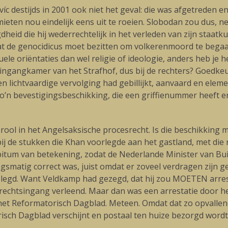
 destijds in 2001 ook niet het geval: die was afgetreden en 
eten nou eindelijk eens uit te roeien. Slobodan zou dus, ne
eid die hij wederrechtelijk in het verleden van zijn staat
at de genocidicus moet bezitten om volkerenmoord te begaan
e oriëntaties dan wel religie of ideologie, anders heb je h
singangkamer van het Strafhof, dus bij de rechters? Goedkeu
 een lichtvaardige vervolging had gebillijkt, aanvaard en el
zo’n bevestigingsbeschikking, die een griffienummer heeft 
parool in het Angelsaksische procesrecht. Is die beschikking m
bij de stukken die Khan voorlegde aan het gastland, met die
hibitum van betekening, zodat de Nederlande Minister van 
gsmatig correct was, juist omdat er zoveel verdragen zijn 
gelegd. Want Veldkamp had gezegd, dat hij zou MOETEN arrest
 rechtsingang verleend. Maar dan was een arrestatie door he
het Reformatorisch Dagblad. Meteen. Omdat dat zo opvallend 
ch Dagblad verschijnt en postaal ten huize bezorgd wordt. M