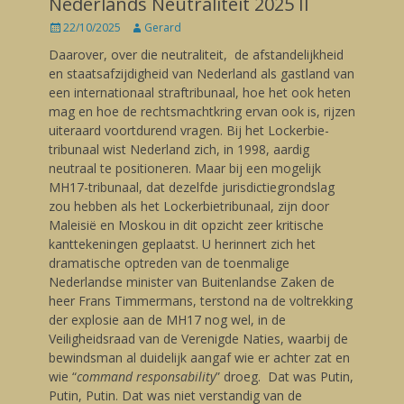
Nederlands Neutraliteit 2025 II
Posted
22/10/2025
Author
Gerard
on
Daarover, over die neutraliteit, de afstandelijkheid
en staatsafzijdigheid van Nederland als gastland van
een internationaal straftribunaal, hoe het ook heten
mag en hoe de rechtsmachtkring ervan ook is, rijzen
uiteraard voortdurend vragen. Bij het Lockerbie-
tribunaal wist Nederland zich, in 1998, aardig
neutraal te positioneren. Maar bij een mogelijk
MH17-tribunaal, dat dezelfde jurisdictiegrondslag
zou hebben als het Lockerbietribunaal, zijn door
Maleisië en Moskou in dit opzicht zeer kritische
kanttekeningen geplaatst. U herinnert zich het
dramatische optreden van de toenmalige
Nederlandse minister van Buitenlandse Zaken de
heer Frans Timmermans, terstond na de voltrekking
der explosie aan de MH17 nog wel, in de
Veiligheidsraad van de Verenigde Naties, waarbij de
bewindsman al duidelijk aangaf wie er achter zat en
wie “
command responsability
” droeg. Dat was Putin,
Putin, Putin. Dat was niet verstandig van de