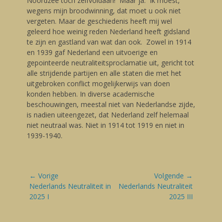
Noordzee toch zelfvoldaan! Maar ja. Ik moest,
wegens mijn broodwinning, dat moet u ook niet
vergeten. Maar de geschiedenis heeft mij wel
geleerd hoe weinig reden Nederland heeft gidsland
te zijn en gastland van wat dan ook. Zowel in 1914
en 1939 gaf Nederland een uitvoerige en
gepointeerde neutraliteitsproclamatie uit, gericht tot
alle strijdende partijen en alle staten die met het
uitgebroken conflict mogelijkerwijs van doen
konden hebben. In diverse academische
beschouwingen, meestal niet van Nederlandse zijde,
is nadien uiteengezet, dat Nederland zelf helemaal
niet neutraal was. Niet in 1914 tot 1919 en niet in
1939-1940.
Bericht
← Vorige
Volgende →
navigatie
Vorige
Nederlands Neutraliteit in
Volgende
Nederlands Neutraliteit
blog:
2025 I
blog:
2025 III