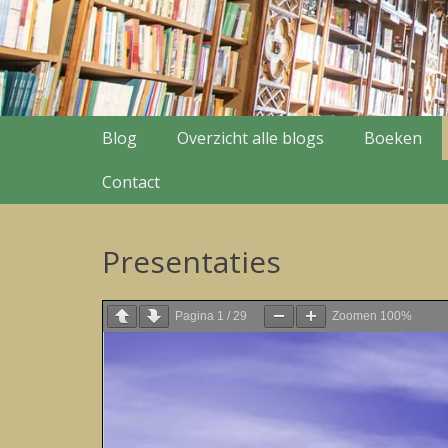
Secondary Menu
Skip
Blog
Overzicht alle blogs
Boeken
to
content
Contact
Presentaties
Pagina
1
/
29
Zoomen
100%