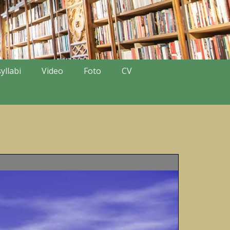
yllabi
Video
Foto
CV