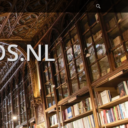
Header
Toggle
DS.NL