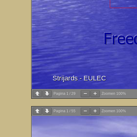
Pagina
1
/
29
Zoomen
100%
Pagina
1
/
55
Zoomen
100%