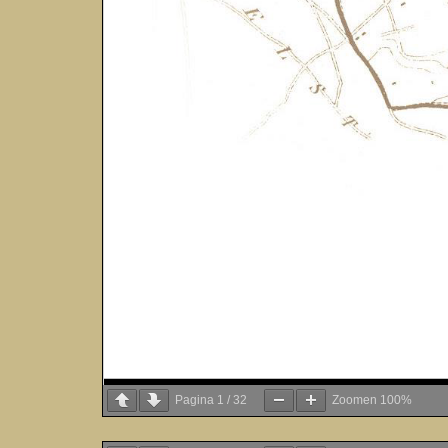
Pagina
1
/
32
Zoomen
100%