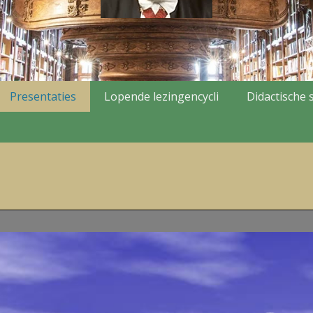
Presentaties
Lopende lezingencycli
Didactische s