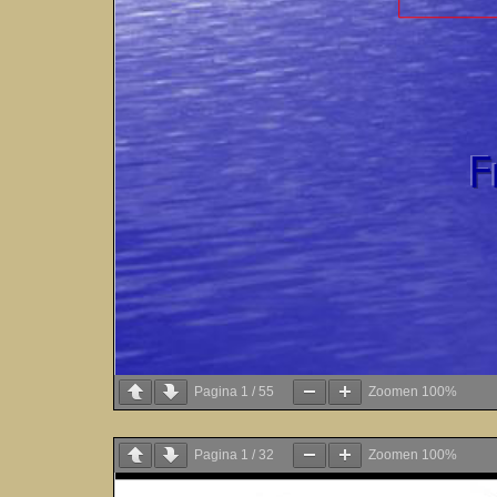
Pagina
1
/
55
Zoomen
100%
Pagina
1
/
32
Zoomen
100%