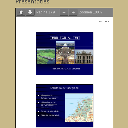
Presentaties
Pagina
1
/
9
Zoomen
100%