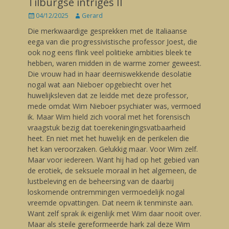
Tilburgse intriges II
Posted
04/12/2025
Author
Gerard
on
Die merkwaardige gesprekken met de Italiaanse
eega van die progressivistische professor Joest, die
ook nog eens flink veel politieke ambities bleek te
hebben, waren midden in de warme zomer geweest.
Die vrouw had in haar deerniswekkende desolatie
nogal wat aan Nieboer opgebiecht over het
huwelijksleven dat ze leidde met deze professor,
mede omdat Wim Nieboer psychiater was, vermoed
ik. Maar Wim hield zich vooral met het forensisch
vraagstuk bezig dat toerekeningingsvatbaarheid
heet. En niet met het huwelijk en de perikelen die
het kan veroorzaken. Gelukkig maar. Voor Wim zelf.
Maar voor iedereen. Want hij had op het gebied van
de erotiek, de seksuele moraal in het algemeen, de
lustbeleving en de beheersing van de daarbij
loskomende ontremmingen vermoedelijk nogal
vreemde opvattingen. Dat neem ik tenminste aan.
Want zelf sprak ik eigenlijk met Wim daar nooit over.
Maar als steile gereformeerde hark zal deze Wim