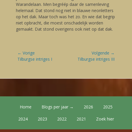
Warandelaan. Men begréép daar de samenleving
helemaal. Dat stond nog niet in blauwe neonletters
op het dak. Maar toch was het zo. En wie dat begrip
niet opbracht, die moest onschadelijk worden
gemaakt. Dat stond overigens ook niet op dat dak.
Bericht
← Vorige
Volgende →
navigatie
Vorige
Tilburgse intriges I
Volgende
Tilburgse intriges III
blog:
blog:
Footer Menu
Skip
Home
Blogs per jaar →
2026
2025
to
content
2024
2023
2022
2021
Zoek hier