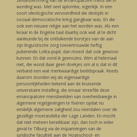
zelfbestemming van de emancipatoire mens die in
wording was. Met veel aplombe, eigenlijk. In een
soort ideologische vervoerdheid die destijds in
sociaal-democratische kring gangbaar was. En die
ook een nieuwe religie aan het worden was. Als een
leraar in de Engelse taal daarbij ook wat al te dicht
aanleunde bij de ontluikende borstjes van de aan
zijn linguïstische zorg toevertrouwde heftig
puberende Lolita-pupil, dan moest dat ook gewoon
kunnen. En dat vond ik geenszins. Wim al helemaal
niet, die wond daar geen doekjes om al is dat in dit
verband een wat merkwaardige beeldspraak. Reeds
daarom stonden wij als eigenaardige
persoonlijkheden bekend aan de bruisende
universitaire instelling, die ernaar streefde deze
emancipatoire mensbeelden van overheidswege in
algemene regelgevingen te fixeren opdat nu
eindelijk algemene zaligheid zou neerdalen over de
gezellige moerasdelta der Lage Landen. En mocht
dat niet meteen bereikbaar zijn, dan toch in ieder
geval te Tilburg via de inspanningen van de
juridische faculteit aan de Hogeschool- en