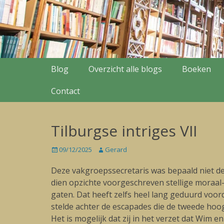
Secondary Menu
Skip
Blog
Overzicht alle blogs
Boeken
to
content
Contact
Tilburgse intriges VII
Posted
09/12/2025
Author
Gerard
on
Deze vakgroepssecretaris was bepaald niet de 
dien opzichte voorgeschreven stellige moraal-
gaten. Dat heeft zelfs heel lang geduurd voor
stelde achter de escapades die de tweede ho
Het is mogelijk dat zij in het verzet dat Wim