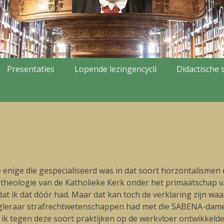
Presentaties
Lopende lezingencycli
Didactische s
enige die gespecialiseerd was in dat soort horzontalismen e
theologie van de Katholieke Kerk onder het primaatschap van
dat ik dat dóór had. Maar dat kan toch de verklaring zijn w
ogleraar strafrechtwetenschappen had met die SABENA-dame
 en ik tegen deze soort praktijken op de werkvloer ontwikk