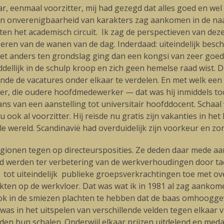
, eenmaal voorzitter, mij had gezegd dat alles goed en we
j een onverenigbaarheid van karakters zag aankomen in de naas
en het academisch circuit. Ik zag de perspectieven van deze
seren van de wanen van de dag. Inderdaad: uiteindelijk besc
t anders ten grondslag ging dan een kongsi van zeer goed 
llijk in de schulp kroop en zich geen hemelse raad wist. D
ende de vacatures onder elkaar te verdelen. En met welk een
tijder, die oudere hoofdmedewerker — dat was hij inmiddel
thans van een aanstelling tot universitair hoofddocent. Scha
 ook al voorzitter. Hij reisde nu gratis zijn vakanties in he
le wereld. Scandinavië had overduidelijk zijn voorkeur en z
gionen tegen op directeursposities. Ze deden daar mede aan
rd werden ter verbetering van de werkverhoudingen door tac
 tot uiteindelijk publieke groepsverkrachtingen toe met ov
aakten op de werkvloer. Dat was wat ik in 1981 al zag aank
in de smiezen plachten te hebben dat de baas omhooggev
 was in het uitspelen van verschillende velden tegen elkaar 
en hun schalen. Onderwijl elkaar prijzen uitdelend en meda