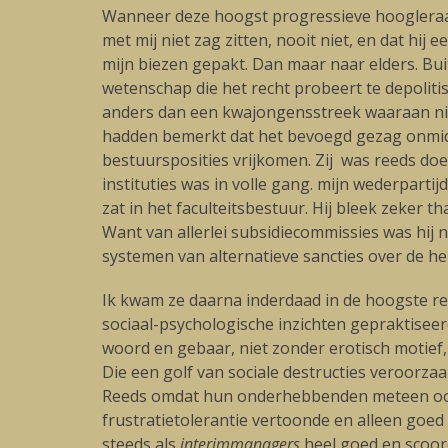
Wanneer deze hoogst progressieve hoogleraar
met mij niet zag zitten, nooit niet, en dat hi
mijn biezen gepakt. Dan maar naar elders. Buit
wetenschap die het recht probeert te depoliti
anders dan een kwajongensstreek waaraan nie
hadden bemerkt dat het bevoegd gezag onmidde
bestuursposities vrijkomen. Zij was reeds do
instituties was in volle gang. mijn wederpar
zat in het faculteitsbestuur. Hij bleek zeker 
Want van allerlei subsidiecommissies was hij nu
systemen van alternatieve sancties over de he
Ik kwam ze daarna inderdaad in de hoogste re
sociaal-psychologische inzichten gepraktisee
woord en gebaar, niet zonder erotisch motief,
Die een golf van sociale destructies veroorz
Reeds omdat hun onderhebbenden meteen ook 
frustratietolerantie vertoonde en alleen goed
steeds als
interimmanagers
heel goed en scoord