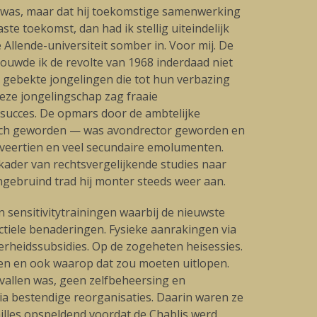
l was, maar dat hij toekomstige samenwerking
te toekomst, dan had ik stellig uiteindelijk
 Allende-universiteit somber in. Voor mij. De
houwde ik de revolte van 1968 inderdaad niet
gebekte jongelingen die tot hun verbazing
eze jongelingschap zag fraaie
 succes. De opmars door de ambtelijke
s toch geworden — was avondrector geworden en
al veertien en veel secundaire emolumenten.
t kader van rechtsvergelijkende studies naar
ongebruind trad hij monter steeds weer aan.
 sensitivitytrainingen waarbij de nieuwste
tiele benaderingen. Fysieke aanrakingen via
erheidssubsidies. Op de zogeheten heisessies.
omen en ook waarop dat zou moeten uitlopen.
allen was, geen zelfbeheersing en
via bestendige reorganisaties. Daarin waren ze
illes opspeldend voordat de Chablis werd