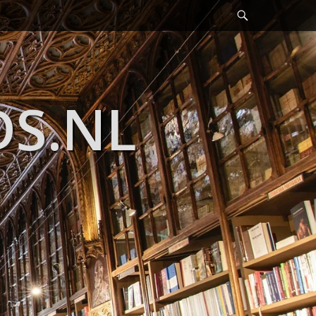
Header
Toggle
DS.NL