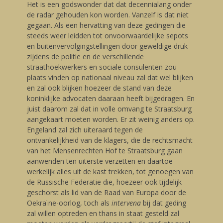
Het is een godswonder dat dat decennialang onder
de radar gehouden kon worden. Vanzelf is dat niet
gegaan. Als een hervatting van deze gedingen die
steeds weer leidden tot onvoorwaardelijke sepots
en buitenvervolgingstellingen door geweldige druk
zijdens de politie en de verschillende
straathoekwerkers en sociale consulenten zou
plaats vinden op nationaal niveau zal dat wel blijken
en zal ook blijken hoezeer de stand van deze
koninklijke advocaten daaraan heeft bijgedragen. En
juist daarom zal dat in volle omvang te Straatsburg
aangekaart moeten worden. Er zit weinig anders op.
Engeland zal zich uiteraard tegen de
ontvankelijkheid van de klagers, die de rechtsmacht
van het Mensenrechten Hof te Straatsburg gaan
aanwenden ten uiterste verzetten en daartoe
werkelijk alles uit de kast trekken, tot genoegen van
de Russische Federatie die, hoezeer ook tijdelijk
geschorst als lid van de Raad van Europa door de
Oekraïne-oorlog, toch als
intervena
bij dat geding
zal willen optreden en thans in staat gesteld zal