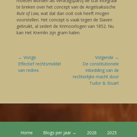
moeten worden als verdragspartij de staf integraal
te breken over het concept van de Angelsaksische
Rule of Law,
wat dat dan ooit ook heeft mogen
voorstellen. Het concept is vaak tegen de Slaven
gebruikt, al sedert de Krimoorlogen van 1852. Nu
kan Het Kremlin zijn gram halen.
Bericht
← Vorige
Volgende →
navigatie
Vorige
Effectief rechtsmiddel
Volgende
De constitutionele
blog:
van redres
blog:
inbedding van de
rechterlijke macht door
Tudor & Stuart
Footer Menu
Skip
Home
Blogs per jaar →
2026
2025
to