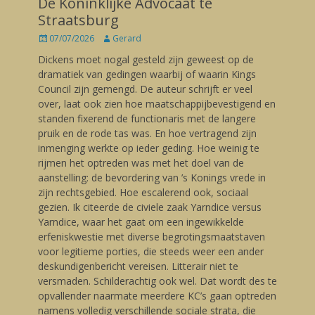
De Koninklijke Advocaat te
Straatsburg
Posted
07/07/2026
Author
Gerard
on
Dickens moet nogal gesteld zijn geweest op de
dramatiek van gedingen waarbij of waarin Kings
Council zijn gemengd. De auteur schrijft er veel
over, laat ook zien hoe maatschappijbevestigend en
standen fixerend de functionaris met de langere
pruik en de rode tas was. En hoe vertragend zijn
inmenging werkte op ieder geding. Hoe weinig te
rijmen het optreden was met het doel van de
aanstelling: de bevordering van ’s Konings vrede in
zijn rechtsgebied. Hoe escalerend ook, sociaal
gezien. Ik citeerde de civiele zaak Yarndice versus
Yarndice, waar het gaat om een ingewikkelde
erfeniskwestie met diverse begrotingsmaatstaven
voor legitieme porties, die steeds weer een ander
deskundigenbericht vereisen. Litterair niet te
versmaden. Schilderachtig ook wel. Dat wordt des te
opvallender naarmate meerdere KC’s gaan optreden
namens volledig verschillende sociale strata, die