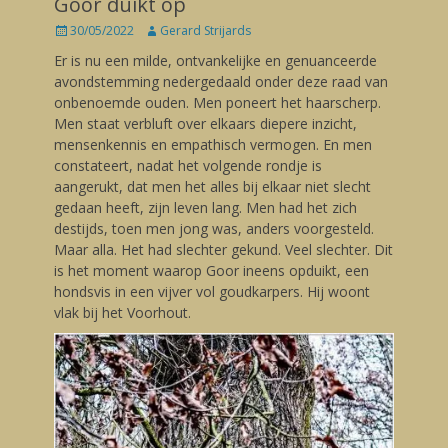
Goor duikt op
Posted
30/05/2022
Author
Gerard Strijards
on
Er is nu een milde, ontvankelijke en genuanceerde
avondstemming nedergedaald onder deze raad van
onbenoemde ouden. Men poneert het haarscherp.
Men staat verbluft over elkaars diepere inzicht,
mensenkennis en empathisch vermogen. En men
constateert, nadat het volgende rondje is
aangerukt, dat men het alles bij elkaar niet slecht
gedaan heeft, zijn leven lang. Men had het zich
destijds, toen men jong was, anders voorgesteld.
Maar alla. Het had slechter gekund. Veel slechter. Dit
is het moment waarop Goor ineens opduikt, een
hondsvis in een vijver vol goudkarpers. Hij woont
vlak bij het Voorhout.