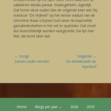
saillantste details paraat. Staatsgeheim, eigenlijk.
Dat horen deze ouden dan de volgende keer wel. Bij
snackcar “De Vrijheid” op het eerste viaduct van de
Utrechtse Baan schijnen toch weer de beproefde
garnalenkroketten in het vet te spartelen. Dat moet
dus levensfeitelijk worden vastgesteld. Die lijn-Van
Riel, die komt later wel.
Bericht
← Vorige
Volgende →
navigatie
Vorige
Samen ouder worden
Volgende
De Antiekmarkt als
blog:
blog:
bijenkorf
Footer Menu
Skip
Home
Blogs per jaar →
2026
2025
to