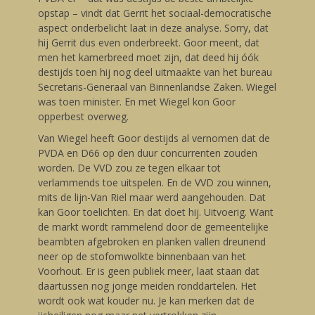
opstap – vindt dat Gerrit het sociaal-democratische
aspect onderbelicht laat in deze analyse. Sorry, dat
hij Gerrit dus even onderbreekt. Goor meent, dat
men het kamerbreed moet zijn, dat deed hij óók
destijds toen hij nog deel uitmaakte van het bureau
Secretaris-Generaal van Binnenlandse Zaken. Wiegel
was toen minister. En met Wiegel kon Goor
opperbest overweg.
Van Wiegel heeft Goor destijds al vernomen dat de
PVDA en D66 op den duur concurrenten zouden
worden. De VVD zou ze tegen elkaar tot
verlammends toe uitspelen. En de VVD zou winnen,
mits de lijn-Van Riel maar werd aangehouden. Dat
kan Goor toelichten. En dat doet hij. Uitvoerig. Want
de markt wordt rammelend door de gemeentelijke
beambten afgebroken en planken vallen dreunend
neer op de stofomwolkte binnenbaan van het
Voorhout. Er is geen publiek meer, laat staan dat
daartussen nog jonge meiden ronddartelen. Het
wordt ook wat kouder nu. Je kan merken dat de