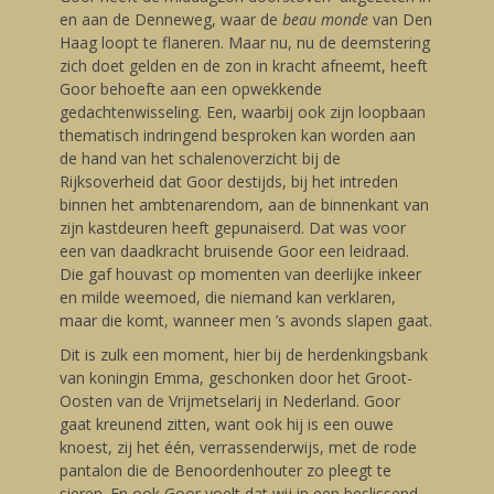
en aan de Denneweg, waar de
beau monde
van Den
Haag loopt te flaneren. Maar nu, nu de deemstering
zich doet gelden en de zon in kracht afneemt, heeft
Goor behoefte aan een opwekkende
gedachtenwisseling. Een, waarbij ook zijn loopbaan
thematisch indringend besproken kan worden aan
de hand van het schalenoverzicht bij de
Rijksoverheid dat Goor destijds, bij het intreden
binnen het ambtenarendom, aan de binnenkant van
zijn kastdeuren heeft gepunaiserd. Dat was voor
een van daadkracht bruisende Goor een leidraad.
Die gaf houvast op momenten van deerlijke inkeer
en milde weemoed, die niemand kan verklaren,
maar die komt, wanneer men ’s avonds slapen gaat.
Dit is zulk een moment, hier bij de herdenkingsbank
van koningin Emma, geschonken door het Groot-
Oosten van de Vrijmetselarij in Nederland. Goor
gaat kreunend zitten, want ook hij is een ouwe
knoest, zij het één, verrassenderwijs, met de rode
pantalon die de Benoordenhouter zo pleegt te
sieren. En ook Goor voelt dat wij in een beslissend