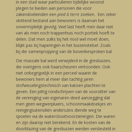
in een stad waar particulieren tijdelijke woonst
plegen te bieden aan personen die voor
zakendoeleinden een
pied à terre
zoeken. Een zeker
vlottend bestand aan bewoners is daarvan het
onvermijdelijk gevolg. Veel last heeft men daar niet
van als men noch trappenhuis noch portiek hoeft te
delen. Dat men zulks bij het riool wel moet doen,
blijkt pas bij haperingen in het buizenstelsel. Zoals
bij die samenpropping van de bovenbesproken bal.
Die massale bal werd verwijderd in de gresbuizen,
die overigens ook haarscheuren vertoonden. Ook
niet onbegrijpelijk in een perceel waarin de
bewoners hem al meer dan tachtig jaren
stofwisselingstechnisch van katoen plachten te
geven. Een pittig rondschrijven van de voorzitter van
de vereniging van eigenaren deed aanzegging dat
men geen wegwerpluiers, schoonmaakdoekjes en
reinigingsutensiliën anderszins diende weg te
spoelen via de waterclosetvoorzieningen. Die waren
en zijn daarop niet berekend. En de kosten van de
doorblazing van de gresbuizen werden versleuteld in