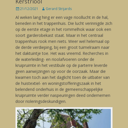
Kerstriool
Posted
21/12/2021
Author
Gerard Strijards
on
Al weken lang hing er een vage rioollucht in de hal,
beneden in het trappenhuis. Die lucht verinnigde zich
op de eerste etage in het rommelhok waar ook een
soort garderobekast staat. Maar in het centraal
trappenhuis rook men niets. Weer wel helemaal op
de derde verdieping, bij een groot tuimelraam naar
het daktuintje toe. Het was vreemd. Recherches in
de waterleiding- en rioolafvoeren onder de
kruipruimte in het vestibule op de parterre leverde
geen aanwijzingen op voor de oorzaak. Maar die
kwamen toch aan het daglicht toen de uitbater van
de huistextiel- en woningstofferingszaak in het
belendend onderhuis in de gemeenschappelijke
kruipruimte verder naspeuringen deed ondernemen
door rioleringsdeskundigen.