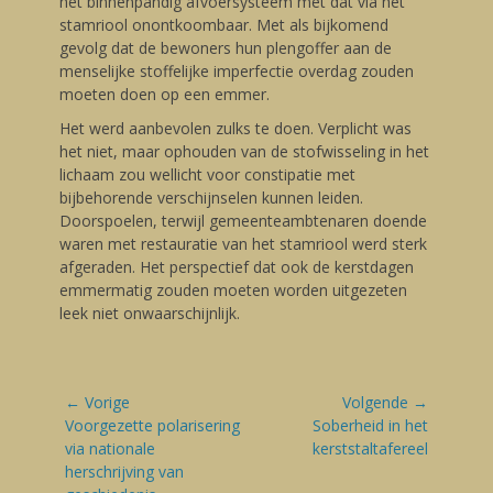
het binnenpandig afvoersysteem mét dat via het
stamriool onontkoombaar. Met als bijkomend
gevolg dat de bewoners hun plengoffer aan de
menselijke stoffelijke imperfectie overdag zouden
moeten doen op een emmer.
Het werd aanbevolen zulks te doen. Verplicht was
het niet, maar ophouden van de stofwisseling in het
lichaam zou wellicht voor constipatie met
bijbehorende verschijnselen kunnen leiden.
Doorspoelen, terwijl gemeenteambtenaren doende
waren met restauratie van het stamriool werd sterk
afgeraden. Het perspectief dat ook de kerstdagen
emmermatig zouden moeten worden uitgezeten
leek niet onwaarschijnlijk.
Bericht
← Vorige
Volgende →
navigatie
Vorige
Voorgezette polarisering
Volgende
Soberheid in het
blog:
via nationale
blog:
kerststaltafereel
herschrijving van