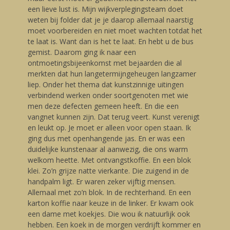
een lieve lust is. Mijn wijkverplegingsteam doet
weten bij folder dat je je daarop allemaal naarstig
moet voorbereiden en niet moet wachten totdat het
te laat is. Want dan is het te laat. En hebt u de bus
gemist. Daarom ging ik naar een
ontmoetingsbijeenkomst met bejaarden die al
merkten dat hun langetermijngeheugen langzamer
liep. Onder het thema dat kunstzinnige uitingen
verbindend werken onder soortgenoten met wie
men deze defecten gemeen heeft. En die een
vangnet kunnen zijn. Dat terug veert. Kunst verenigt
en leukt op. Je moet er alleen voor open staan. Ik
ging dus met openhangende jas. En er was een
duidelijke kunstenaar al aanwezig, die ons warm
welkom heette. Met ontvangstkoffie. En een blok
klei. Zo’n grijze natte vierkante. Die zuigend in de
handpalm ligt. Er waren zeker vijftig mensen.
Allemaal met zo’n blok. In de rechterhand. En een
karton koffie naar keuze in de linker. Er kwam ook
een dame met koekjes. Die wou ik natuurlijk ook
hebben. Een koek in de morgen verdrijft kommer en