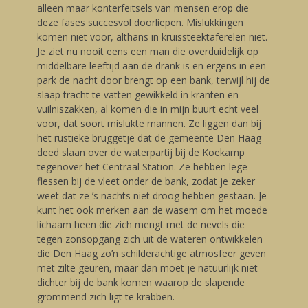
alleen maar konterfeitsels van mensen erop die
deze fases succesvol doorliepen. Mislukkingen
komen niet voor, althans in kruissteektaferelen niet.
Je ziet nu nooit eens een man die overduidelijk op
middelbare leeftijd aan de drank is en ergens in een
park de nacht door brengt op een bank, terwijl hij de
slaap tracht te vatten gewikkeld in kranten en
vuilniszakken, al komen die in mijn buurt echt veel
voor, dat soort mislukte mannen. Ze liggen dan bij
het rustieke bruggetje dat de gemeente Den Haag
deed slaan over de waterpartij bij de Koekamp
tegenover het Centraal Station. Ze hebben lege
flessen bij de vleet onder de bank, zodat je zeker
weet dat ze ’s nachts niet droog hebben gestaan. Je
kunt het ook merken aan de wasem om het moede
lichaam heen die zich mengt met de nevels die
tegen zonsopgang zich uit de wateren ontwikkelen
die Den Haag zo’n schilderachtige atmosfeer geven
met zilte geuren, maar dan moet je natuurlijk niet
dichter bij de bank komen waarop de slapende
grommend zich ligt te krabben.