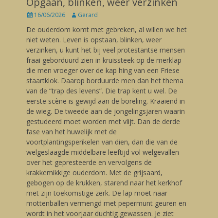
Opgaan, blinken, weer verzinken
Posted
16/06/2026
Author
Gerard
on
De ouderdom komt met gebreken, al willen we het
niet weten. Leven is opstaan, blinken, weer
verzinken, u kunt het bij veel protestantse mensen
fraai geborduurd zien in kruissteek op de merklap
die men vroeger over de kap hing van een Friese
staartklok. Daarop borduurde men dan het thema
van de “trap des levens”. Die trap kent u wel. De
eerste scène is gewijd aan de boreling. Kraaiend in
de wieg. De tweede aan de jongelingsjaren waarin
gestudeerd moet worden met vlijt. Dan de derde
fase van het huwelijk met de
voortplantingsperikelen van dien, dan die van de
welgeslaagde middelbare leeftijd vol welgevallen
over het gepresteerde en vervolgens de
krakkemikkige ouderdom. Met de grijsaard,
gebogen op de krukken, starend naar het kerkhof
met zijn toekomstige zerk. De lap moet naar
mottenballen vermengd met pepermunt geuren en
wordt in het voorjaar duchtig gewassen. Je ziet