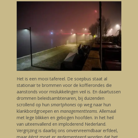
Het is een mooi tafereel. De soepbus staat al
stationair te brommen voor de koffierondes die
aanstonds voor mislukkelingen veil is. En daartussen
drommen beleidsambtenaren, bij duizenden
scrollend op hun
smartphones
op weg naar hun
klankbordgroepen en
managementteams
. Allemaal
met lege blikken en gebogen hoofden. In het heil
van uiteenvallend en imploderend Nederland.
Vergrijzing is daarbij ons onvervreemdbaar erfdeel,
maar éérst moet er gedementeerd worden dat het