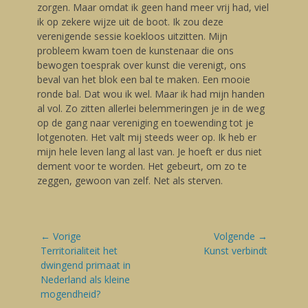
zorgen. Maar omdat ik geen hand meer vrij had, viel
ik op zekere wijze uit de boot. Ik zou deze
verenigende sessie koekloos uitzitten. Mijn
probleem kwam toen de kunstenaar die ons
bewogen toesprak over kunst die verenigt, ons
beval van het blok een bal te maken. Een mooie
ronde bal. Dat wou ik wel. Maar ik had mijn handen
al vol. Zo zitten allerlei belemmeringen je in de weg
op de gang naar vereniging en toewending tot je
lotgenoten. Het valt mij steeds weer op. Ik heb er
mijn hele leven lang al last van. Je hoeft er dus niet
dement voor te worden. Het gebeurt, om zo te
zeggen, gewoon van zelf. Net als sterven.
Bericht
← Vorige
Volgende →
navigatie
Vorige
Territorialiteit het
Volgende
Kunst verbindt
blog:
dwingend primaat in
blog:
Nederland als kleine
mogendheid?