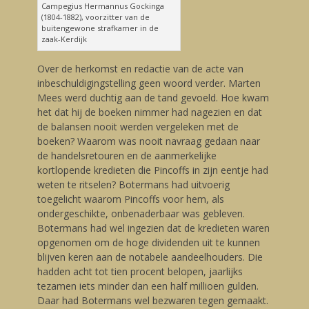
Campegius Hermannus Gockinga
(1804-1882), voorzitter van de
buitengewone strafkamer in de
zaak-Kerdijk
Over de herkomst en redactie van de acte van
inbeschuldigingstelling geen woord verder. Marten
Mees werd duchtig aan de tand gevoeld. Hoe kwam
het dat hij de boeken nimmer had nagezien en dat
de balansen nooit werden vergeleken met de
boeken? Waarom was nooit navraag gedaan naar
de handelsretouren en de aanmerkelijke
kortlopende kredieten die Pincoffs in zijn eentje had
weten te ritselen? Botermans had uitvoerig
toegelicht waarom Pincoffs voor hem, als
ondergeschikte, onbenaderbaar was gebleven.
Botermans had wel ingezien dat de kredieten waren
opgenomen om de hoge dividenden uit te kunnen
blijven keren aan de notabele aandeelhouders. Die
hadden acht tot tien procent belopen, jaarlijks
tezamen iets minder dan een half millioen gulden.
Daar had Botermans wel bezwaren tegen gemaakt.