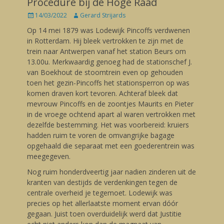
Procedure bij de Hoge Raad
Posted
14/03/2022
Author
Gerard Strijards
on
Op 14 mei 1879 was Lodewijk Pincoffs verdwenen
in Rotterdam. Hij bleek vertrokken te zijn met de
trein naar Antwerpen vanaf het station Beurs om
13.00u. Merkwaardig genoeg had de stationschef J.
van Boekhout de stoomtrein even op gehouden
toen het gezin-Pincoffs het stationsperron op was
komen draven kort tevoren. Achteraf bleek dat
mevrouw Pincoffs en de zoontjes Maurits en Pieter
in de vroege ochtend apart al waren vertrokken met
dezelfde bestemming. Het was voorbereid: kruiers
hadden ruim te voren de omvangrijke bagage
opgehaald die separaat met een goederentrein was
meegegeven.
Nog ruim honderdveertig jaar nadien zinderen uit de
kranten van destijds de verdenkingen tegen de
centrale overheid je tegemoet. Lodewijk was
precies op het allerlaatste moment ervan dóór
gegaan. Juist toen overduidelijk werd dat Justitie