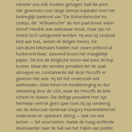
minister zou óók moeten getuigen: had die prins
niet geworven voor lange termijn-kapitalen toen het
bedrieglijk bankroet van “De Rotterdamsche”en,
sodeju, die “Afrikaansche” als een paal boven water
stond? Hendrik was weliswaar dood, maar zijn rol
moest toch vastgesteld worden. Hij was bij Leopold
kind aan huis, wisten de Belgen ineens. De
caricature-tekenaars hadden hun zware potlood al
hunkerend klaar, zwevend boven het maagdelijk
papier. Dit kon de Belgische kroon wel eens de kop
kosten. Maar die verrekte president liet de zaak
uitroepen en constateerde dat deze Pincoffs er
gewoon niet wás. Hij liet het onderzoek niet
aanhouden. Géén bevel tot medebrenging en dus
uitlevering door de USA, waar die Pincoffs de bink
scheen te steken. Die deftige president met zijn
hermelijn vertrok geen spier toen hij op vordering
van de Advocaat-Generaal Gregory mummelend het
onderzoek ter openbare zitting — laat me niet
lachen — liet voortzetten. Nadat de traag sloffende
deurwaarder naar de hall van het Paleis van Justitie