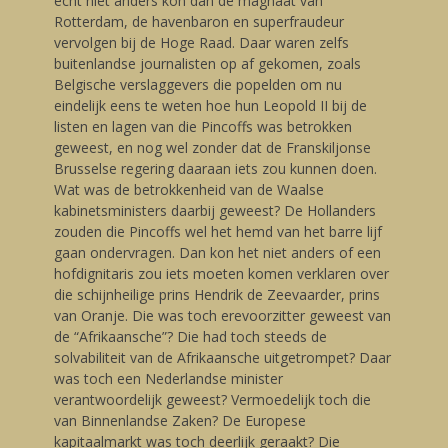
echt niet anders kon dan de magnaat van
Rotterdam, de havenbaron en superfraudeur
vervolgen bij de Hoge Raad. Daar waren zelfs
buitenlandse journalisten op af gekomen, zoals
Belgische verslaggevers die popelden om nu
eindelijk eens te weten hoe hun Leopold II bij de
listen en lagen van die Pincoffs was betrokken
geweest, en nog wel zonder dat de Franskiljonse
Brusselse regering daaraan iets zou kunnen doen.
Wat was de betrokkenheid van de Waalse
kabinetsministers daarbij geweest? De Hollanders
zouden die Pincoffs wel het hemd van het barre lijf
gaan ondervragen. Dan kon het niet anders of een
hofdignitaris zou iets moeten komen verklaren over
die schijnheilige prins Hendrik de Zeevaarder, prins
van Oranje. Die was toch erevoorzitter geweest van
de “Afrikaansche”? Die had toch steeds de
solvabiliteit van de Afrikaansche uitgetrompet? Daar
was toch een Nederlandse minister
verantwoordelijk geweest? Vermoedelijk toch die
van Binnenlandse Zaken? De Europese
kapitaalmarkt was toch deerlijk geraakt? Die