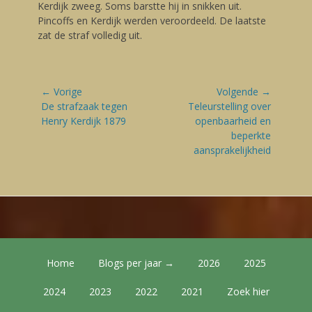
Kerdijk zweeg. Soms barstte hij in snikken uit.
Pincoffs en Kerdijk werden veroordeeld. De laatste
zat de straf volledig uit.
Bericht
← Vorige
Volgende →
navigatie
Vorige
De strafzaak tegen
Volgende
Teleurstelling over
blog:
Henry Kerdijk 1879
blog:
openbaarheid en
beperkte
aansprakelijkheid
Footer Menu
Skip
Home
Blogs per jaar →
2026
2025
to
content
2024
2023
2022
2021
Zoek hier