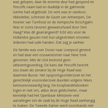
was gelopen, daar de enorme deur had geopend en
Pincoffs naam luid en duidelijk in de galmende
ruimte had uitgebruld. De vent was er vandoor,
ribbedebie, schreven de Gazet van Antwerpen, De
Koerier van Turnhout en de Kempische Boschgalm.
Was er soms tevoren gewaarschuwd door Den
Haag? Was dit gearrangeerd? Echt iets voor de
Hollandse geuzen met hun uitgestreken smoelen.
Iedereen had vuile handen. Dat zag je vanhier.
De familie was over Dover naar Liverpool gereisd
en had daar een oceaanstomer naar New York
genomen. Met de USA bestond geen
uitleveringsverdrag. De kans dat Pincoffs terecht
zou staan als senator bij de Hoge Raad was
daarmee illusoir. Het opsporingsonderzoek en het
gerechtelijk vooronderzoek duurden volgens Mees
betreurenswaardig lang. De koophandelsboeken
logen er niet om, aldus deze geldschieter, maar
kennelijk had het Openbaar Ministerie veel
aarzelingen om de zaak bij de Hoge Raad aanhangig
te maken. De Tweede Kamer werd voorshands niet