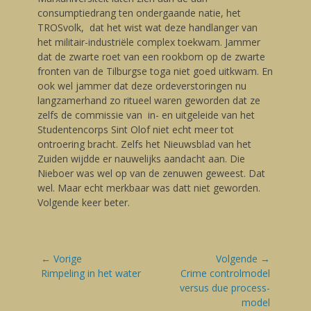
consumptiedrang ten ondergaande natie, het
TROSvolk, dat het wist wat deze handlanger van
het militair-industriële complex toekwam. Jammer
dat de zwarte roet van een rookbom op de zwarte
fronten van de Tilburgse toga niet goed uitkwam. En
ook wel jammer dat deze ordeverstoringen nu
langzamerhand zo ritueel waren geworden dat ze
zelfs de commissie van in- en uitgeleide van het
Studentencorps Sint Olof niet echt meer tot
ontroering bracht. Zelfs het Nieuwsblad van het
Zuiden wijdde er nauwelijks aandacht aan. Die
Nieboer was wel op van de zenuwen geweest. Dat
wel. Maar echt merkbaar was datt niet geworden.
Volgende keer beter.
Bericht
← Vorige
Volgende →
navigatie
Vorige
Rimpeling in het water
Volgende
Crime controlmodel
blog:
blog:
versus due process-
model