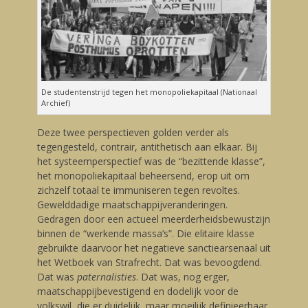
De studentenstrijd tegen het monopoliekapitaal (Nationaal
Archief)
Deze twee perspectieven golden verder als
tegengesteld, contrair, antithetisch aan elkaar. Bij
het systeemperspectief was de “bezittende klasse”,
het monopoliekapitaal beheersend, erop uit om
zichzelf totaal te immuniseren tegen revoltes.
Gewelddadige maatschappijveranderingen.
Gedragen door een actueel meerderheidsbewustzijn
binnen de “werkende massa’s”. Die elitaire klasse
gebruikte daarvoor het negatieve sanctiearsenaal uit
het Wetboek van Strafrecht. Dat was bevoogdend.
Dat was
paternalisties
. Dat was, nog erger,
maatschappijbevestigend en dodelijk voor de
volkswil, die er duidelijk, maar moeilijk definieerbaar,