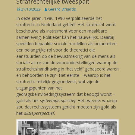
Strafrechtelijke tweespalt
Posted
21/10/2022
Author
Gerard Strijards
on
In deze jaren, 1980-1990 verpolitiseerde het
strafrecht in Nederland gehéél. Het strafrecht werd
beschouwd als instrument voor een maakbare
samenleving. Politieker kán het nauwelijks. Daarbij
speelden bepaalde sociale modellen als polariteiten
een belangrijke rol voor de theoretici die
aanstuurden op de bewustmaking van de mens als
sociale actor van de vooronderstellingen waarop de
strafrechtshandhaving in “het veld” gebaseerd waren
en behoorden te zijn. Het eerste – waarop is het
strafrecht feitelijk gegrondvest, wat zijn de
uitgangspunten van het
gedragsbeïnvloedingssysteem dat beoogd wordt –
gold als het
systeemperspectief
. Het tweede: waarop
zou dat rechtssysteem gericht moeten zijn gold als
het
aksieperspectief
.