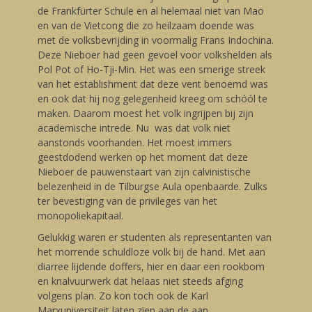
de Frankfürter Schule en al helemaal niet van Mao
en van de Vietcong die zo heilzaam doende was
met de volksbevrijding in voormalig Frans Indochina.
Deze Nieboer had geen gevoel voor volkshelden als
Pol Pot of Ho-Tji-Min. Het was een smerige streek
van het establishment dat deze vent benoemd was
en ook dat hij nog gelegenheid kreeg om schóól te
maken. Daarom moest het volk ingrijpen bij zijn
academische intrede. Nu was dat volk niet
aanstonds voorhanden. Het moest immers
geestdodend werken op het moment dat deze
Nieboer de pauwenstaart van zijn calvinistische
belezenheid in de Tilburgse Aula openbaarde. Zulks
ter bevestiging van de privileges van het
monopoliekapitaal.
Gelukkig waren er studenten als representanten van
het morrende schuldloze volk bij de hand. Met aan
diarree lijdende doffers, hier en daar een rookbom
en knalvuurwerk dat helaas niet steeds afging
volgens plan. Zo kon toch ook de Karl
Marxuniversiteit laten zien aan de aan