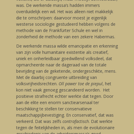
was. De werkende massa’s hadden immers
overduidelijk een wil. Het was alleen niet makkelijk
die te omschrijven: daarvoor moest je eigenlijk
westerse sociologie gestudeerd hebben volgens de
methode van de Frankfürter Schule en wel in
zonderheid de methode van een zekere Habermas.
De werkende massa wilde emancipatie en erkenning
van zijn volle humanitaire existentie als creatief,
uniek en onherleidbaar goedwillend volksdeel, dat
opmarcheerde naar de dageraad van de totale
bevrijding van de geketende, ondergeschikte, mens.
Met de daarbij congruente uitbreiding van
volksvrijheidsrechten.
Oll pawer toe de piepul
, het
kon niet vaak genoeg gescandeerd worden. Het
positieve strafrecht echter werkte dat tegen. Door
aan de elite een enorm sanctiearsenaal ter
beschikking te stellen ter conservatieve
maatschappijbevestiging. En conservatief, dat was
verkeerd. Dat was zelfs
contrafactisch
. Dat werkte
tegen de feitelijkheden in, als men de evolutionaire
geschiedenis van de arbeidersmassa’s goed