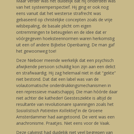
Maar verder was het duidelijk dat hij onderdeel was
van het systeemperspectief. Hij ging er ook nog
eens vanuit dat het westerse strafrecht was
gebaseerd op christelijke concepten zoals de vrije
wilsbepaling, de basale plicht om eigen
ontremmingen te beteugelen en de idee dat er
vóórgegeven hoeksteennormen waren herkomstig
uit een of andere Bijbelse Openbaring. De man gaf
het gewoonweg toe!
Deze Nieboer meende werkelijk dat een psychisch
afwijkende persoon schuldig kon zijn aan een delict
en strafwaardig. Hij zag helemaal niet in dat “gekte”
niet bestond. Dat dat een label was van de
volautomatische onderdrukkingsmechanismen in
een repressieve maatschappij. Die man hóórde daar
niet achter die katheder! Geestesziekte is altijd de
resultante van revolutionaire spanningen zoals het
Sosialistisch Patiënten Kollektief
in de Groene
Amsterdammer had aangetoond. De vent was een
anachronisme. Praatjes. Niet eens voor de Vaak.
Deze calvinist had duidelijk niet veel begrepen van