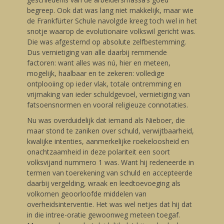
begreep. Ook dat was lang niet makkelijk, maar wie
de Frankfürter Schule navolgde kreeg toch wel in het
snotje waarop de evolutionaire volkswil gericht was.
Die was afgestemd op absolute zelfbestemming.
Dus vernietiging van alle daarbij remmende
factoren: want alles was nú, hier en meteen,
mogelijk, haalbaar en te zekeren: volledige
ontplooiing op ieder vlak, totale ontremming en
vrijmaking van ieder schuldgevoel, vernietiging van
fatsoensnormen en vooral religieuze connotaties.
Nu was overduidelijk dat iemand als Nieboer, die
maar stond te zaniken over schuld, verwijtbaarheid,
kwalijke intenties, aanmerkelijke roekeloosheid en
onachtzaamheid in deze polariteit een soort
volksvijand nummero 1 was. Want hij redeneerde in
termen van toerekening van schuld en accepteerde
daarbij vergelding, wraak en leedtoevoeging als
volkomen geoorloofde middelen van
overheidsinterventie. Het was wel netjes dat hij dat
in die intree-oratie gewoonweg meteen toegaf.