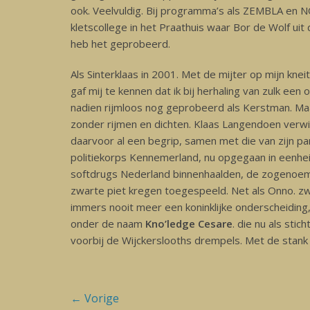
ook. Veelvuldig. Bij programma’s als ZEMBLA en N
kletscollege in het Praathuis waar Bor de Wolf ui
heb het geprobeerd.
Als Sinterklaas in 2001. Met de mijter op mijn knei
gaf mij te kennen dat ik bij herhaling van zulk een
nadien rijmloos nog geprobeerd als Kerstman. Ma
zonder rijmen en dichten.
Klaas Langendoen verwie
daarvoor al een begrip, samen met die van zijn pa
politiekorps Kennemerland, nu opgegaan in eenhei
softdrugs Nederland binnenhaalden, de zogenoem
zwarte piet kregen toegespeeld. Net als Onno. zwi
immers nooit meer een koninklijke onderscheiding, 
onder de naam
Kno’ledge Cesare
.
die nu als stic
voorbij de Wijckerslooths drempels. Met de stank v
Bericht
← Vorige