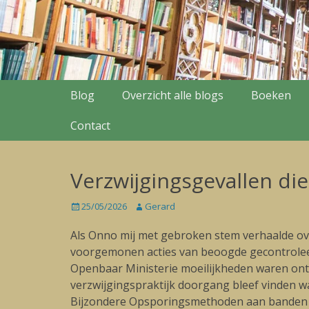
Secondary Menu
Skip
Blog
Overzicht alle blogs
Boeken
to
content
Contact
Verzwijgingsgevallen di
Posted
25/05/2026
Author
Gerard
on
Als Onno mij met gebroken stem verhaalde ov
voorgemonen acties van beoogde gecontroleerde
Openbaar Ministerie moeilijkheden waren ontst
verzwijgingspraktijk doorgang bleef vinden w
Bijzondere Opsporingsmethoden aan banden ge