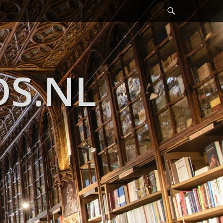
Header
Toggle
DS.NL