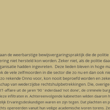
n de weerbarstige bewijsvergaringspraktijk die de politie
ring niet hersteld kon worden. Zeker niet, als de politie da
organisatie hadden ingevreten. Deze lieden bleven in hoge 
k de vele zelfmoorden in die sector die zo nu en dan ook ni
, zo rekende Onno voor, kon nooit beproefd worden en zeker
enschap van wederzijdse rechtshulpbetrekkingen. Die, overi
RT-affaire uit de jaren ’90 ‘ inderdaad ‘not done’, de criminele bur
eze infiltraten in. Achtereenvolgende kabinetten wilden daarom
ijk Ervaringsdeskundigen waren en zijn tegen. Dat plachten en 
hts opereerden vanuit hun veilige academische ivoren torens. Ze