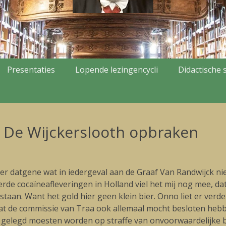
Presentaties
Lopende lezingencycli
Didactische s
e De Wijckerslooth opbraken
er datgene wat in iedergeval aan de Graaf Van Randwijck n
 cocaïneafleveringen in Holland viel het mij nog mee, dat er
aan. Want het gold hier geen klein bier. Onno liet er verde
at de commissie van Traa ook allemaal mocht besloten hebb
legd moesten worden op straffe van onvoorwaardelijke bewi