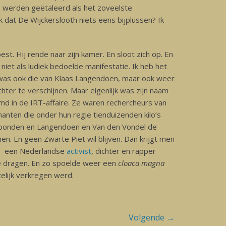
p werden geëtaleerd als het zoveelste
 dat De Wijckerslooth niets eens bijplussen? Ik
st. Hij rende naar zijn kamer. En sloot zich op. En
 niet als ludiek bedoelde manifestatie. Ik heb het
 was ook die van Klaas Langendoen, maar ook weer
ter te verschijnen. Maar eigenlijk was zijn naam
md in de IRT-affaire. Ze waren rechercheurs van
manten die onder hun regie tienduizenden kilo’s
tbonden en Langendoen en Van den Vondel de
n. En geen Zwarte Piet wil blijven. Dan krijgt men
, een Nederlandse
activist
, dichter en rapper
d te dragen. En zo spoelde weer een
cloaca magna
telijk verkregen werd.
Volgende →