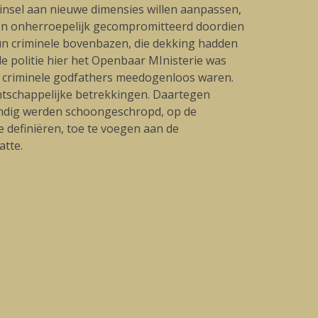
ginsel aan nieuwe dimensies willen aanpassen,
en onherroepelijk gecompromitteerd doordien
un criminele bovenbazen, die dekking hadden
e politie hier het Openbaar MInisterie was
e criminele godfathers meedogenloos waren.
ntschappelijke betrekkingen. Daartegen
rondig werden schoongeschropd, op de
e definiëren, toe te voegen aan de
atte.