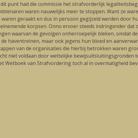
dit punt had die commissie het strafvorderlijk legaliteitsbe
ambtenaren waren nauwelijks meer te stoppen. Want ze war
d waren geraakt en dus in persoon gegijzeld werden door h
deelnemende korpsen. Onno ervoer steeds indringender dat d
ingen waarvan de gevolgen onherroepelijk bleken, omdat d
p de haventreinen, maar ook jegens hun bloed en aanverwa
trappen van de organisaties die hierbij betrokken waren g
ht niet voldaan door wettelijke bewijsuitsluitingsgronden t
t Wetboek van Strafvordering toch al in overmatigheid bev