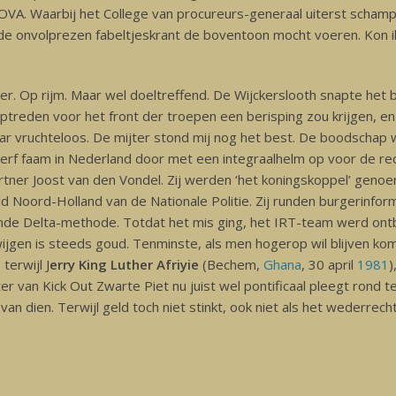
OVA. Waarbij het College van procureurs-generaal uiterst scham
t de onvolprezen fabeltjeskrant de boventoon mocht voeren. Kon ik
ter. Op rijm. Maar wel doeltreffend. De Wijckerslooth snapte het be
 optreden voor het front der troepen een berisping zou krijgen, en
ar vruchteloos. De mijter stond mij nog het best. De boodschap
rf faam in Nederland door met een integraalhelm op voor de rech
rtner Joost van den Vondel. Zij werden ‘het koningskoppel’ genoe
d Noord-Holland van de Nationale Politie.
Zij runden burgerinfor
de Delta-methode. Totdat het mis ging, het IRT-team werd on
jgen is steeds goud. Tenminste, als men hogerop wil blijven kome
terwijl J
erry King Luther Afriyie
(Bechem,
Ghana
, 30 april
1981
)
hter van Kick Out Zwarte Piet nu juist wel pontificaal pleegt ron
an dien. Terwijl geld toch niet stinkt, ook niet als het wederrech