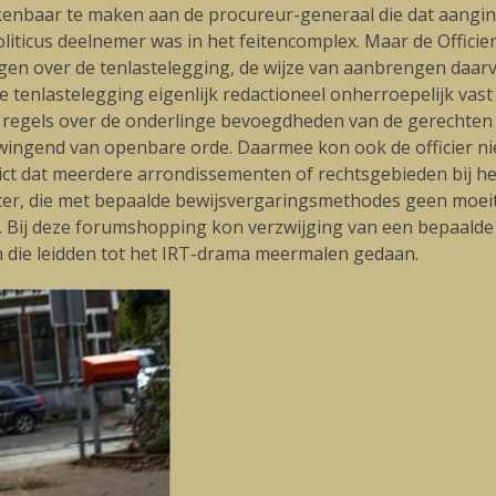
kenbaar te maken aan de procureur-generaal die dat aanging
oliticus deelnemer was in het feitencomplex. Maar de Offici
en over de tenlastelegging, de wijze van aanbrengen daa
 tenlastelegging eigenlijk redactioneel onherroepelijk vast e
e regels over de onderlinge bevoegdheden van de gerechten
ingend van openbare orde. Daarmee kon ook de officier niet
delict dat meerdere arrondissementen of rechtsgebieden bij
echter, die met bepaalde bewijsvergaringsmethodes geen moei
f. Bij deze forumshopping kon verzwijging van een bepaalde
en die leidden tot het IRT-drama meermalen gedaan.