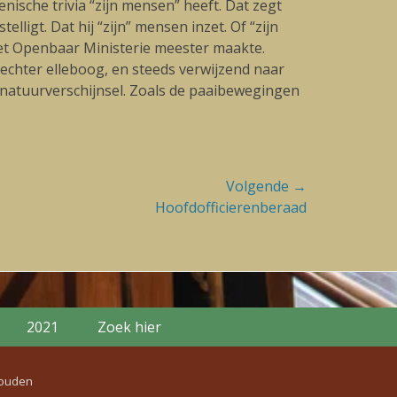
tenische trivia “zijn mensen” heeft. Dat zegt
ligt. Dat hij “zijn” mensen inzet. Of “zijn
 het Openbaar Ministerie meester maakte.
chter elleboog, en steeds verwijzend naar
en natuurverschijnsel. Zoals de paaibewegingen
Volgende →
Hoofdofficierenberaad
2021
Zoek hier
houden