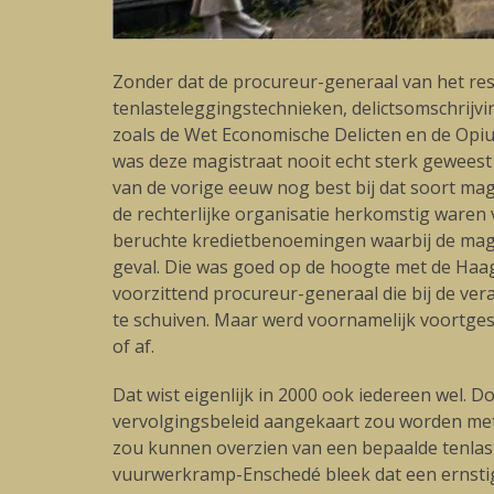
Zonder dat de procureur-generaal van het resso
tenlasteleggingstechnieken, delictsomschrijvi
zoals de Wet Economische Delicten en de Opiumw
was deze magistraat nooit echt sterk geweest e
van de vorige eeuw nog best bij dat soort mag
de rechterlijke organisatie herkomstig waren
beruchte kredietbenoemingen waarbij de magist
geval. Die was goed op de hoogte met de Haags
voorzittend procureur-generaal die bij de ver
te schuiven. Maar werd voornamelijk voortges
of af.
Dat wist eigenlijk in 2000 ook iedereen wel. 
vervolgingsbeleid aangekaart zou worden met 
zou kunnen overzien van een bepaalde tenlaste
vuurwerkramp-Enschedé bleek dat een ernstig