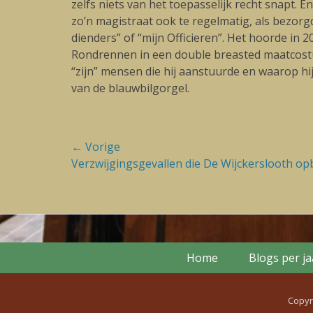
zelfs niets van het toepasselijk recht snapt. E
zo’n magistraat ook te regelmatig, als bezorgde
dienders” of “mijn Officieren”. Het hoorde in
Rondrennen in een double breasted maatcostu
“zijn” mensen die hij aanstuurde en waarop hij 
van de blauwbilgorgel.
Bericht
← Vorige
Vorige
Verzwijgingsgevallen die De Wijckerslooth o
navigatie
blog:
Footer Menu
Skip
Home
Blogs per j
to
content
Copyr