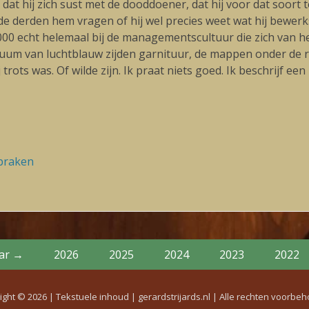
n dat hij zich sust met de dooddoener, dat hij voor dat soort 
 derden hem vragen of hij wel precies weet wat hij bewerkstel
 2000 echt helemaal bij de managementscultuur die zich van
um van luchtblauw zijden garnituur, de mappen onder de re
trots was. Of wilde zijn. Ik praat niets goed. Ik beschrijf e
pbraken
Volgende
blog:
aar →
2026
2025
2024
2023
2022
ight © 2026 | Tekstuele inhoud |
gerardstrijards.nl
| Alle rechten voorbe