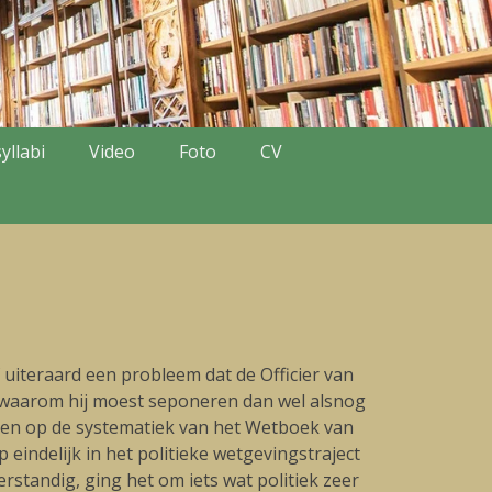
yllabi
Video
Foto
CV
f uiteraard een probleem dat de Officier van
f waarom hij moest seponeren dan wel alsnog
epen op de systematiek van het Wetboek van
eindelijk in het politieke wetgevingstraject
rstandig, ging het om iets wat politiek zeer