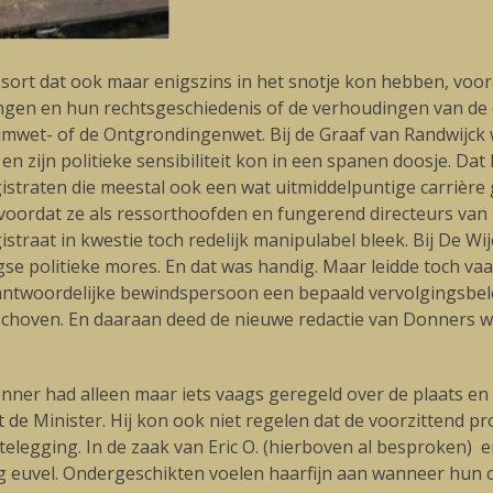
rt dat ook maar enigszins in het snotje kon hebben, vooral 
ngen en hun rechtsgeschiedenis of de verhoudingen van de d
et- of de Ontgrondingenwet. Bij de Graaf van Randwijck was 
n zijn politieke sensibiliteit kon in een spanen doosje. Dat
istraten die meestal ook een wat uitmiddelpuntige carrière 
 voordat ze als ressorthoofden en fungerend directeurs van 
raat in kwestie toch redelijk manipulabel bleek. Bij De Wij
e politieke mores. En dat was handig. Maar leidde toch vaak
antwoordelijke bewindspersoon een bepaald vervolgingsbeleid
choven. En daaraan deed de nieuwe redactie van Donners wet 
Donner had alleen maar iets vaags geregeld over de plaats e
de Minister. Hij kon ook niet regelen dat de voorzittend p
legging. In de zaak van Eric O. (hierboven al besproken) e
 euvel. Ondergeschikten voelen haarfijn aan wanneer hun c