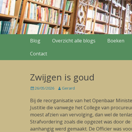
Secondary Menu
Skip
Blog
Overzicht alle blogs
Boeken
to
content
Contact
Zwijgen is goud
Posted
26/05/2026
Author
Gerard
on
Bij de reorganisatie van het Openbaar Minister
Justitie die vanwege het College van procure
moest afzien van vervolging, dan wel de tenl
Strafvordering zoals die opgezet was door de 
aanhangig werd gemaakt. De Officier was voor 