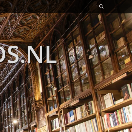
Header
Toggle
DS.NL