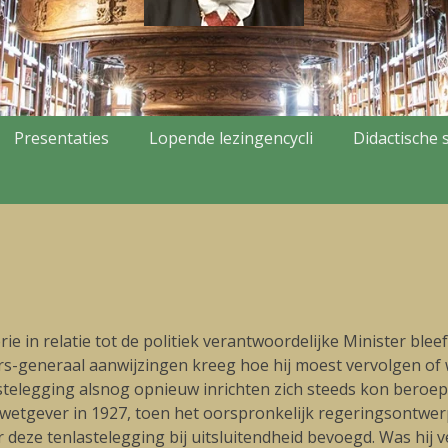
Presentaties
Lopende lezingencycli
Didactische s
ie in relatie tot de politiek verantwoordelijke Minister blee
urs-generaal aanwijzingen kreeg hoe hij moest vervolgen o
astelegging alsnog opnieuw inrichten zich steeds kon bero
wetgever in 1927, toen het oorspronkelijk regeringsontwerp 
deze tenlastelegging bij uitsluitendheid bevoegd. Was hij ve