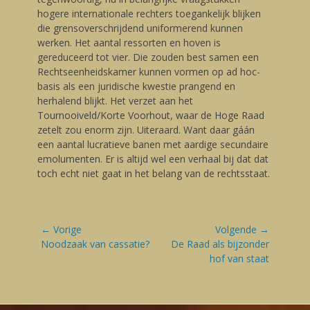
hogere internationale rechters toegankelijk blijken
die grensoverschrijdend uniformerend kunnen
werken. Het aantal ressorten en hoven is
gereduceerd tot vier. Die zouden best samen een
Rechtseenheidskamer kunnen vormen op ad hoc-
basis als een juridische kwestie prangend en
herhalend blijkt. Het verzet aan het
Tournooiveld/Korte Voorhout, waar de Hoge Raad
zetelt zou enorm zijn. Uiteraard. Want daar gáán
een aantal lucratieve banen met aardige secundaire
emolumenten. Er is altijd wel een verhaal bij dat dat
toch echt niet gaat in het belang van de rechtsstaat.
Bericht
← Vorige
Volgende →
navigatie
Vorige
Noodzaak van cassatie?
Volgende
De Raad als bijzonder
blog:
blog:
hof van staat