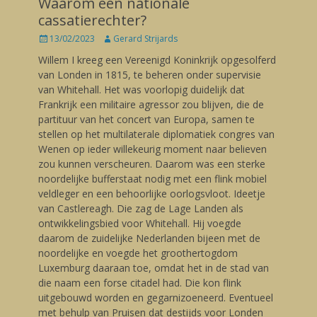
Waarom een nationale
cassatierechter?
Posted
13/02/2023
Author
Gerard Strijards
on
Willem I kreeg een Vereenigd Koninkrijk opgesolferd
van Londen in 1815, te beheren onder supervisie
van Whitehall. Het was voorlopig duidelijk dat
Frankrijk een militaire agressor zou blijven, die de
partituur van het concert van Europa, samen te
stellen op het multilaterale diplomatiek congres van
Wenen op ieder willekeurig moment naar believen
zou kunnen verscheuren. Daarom was een sterke
noordelijke bufferstaat nodig met een flink mobiel
veldleger en een behoorlijke oorlogsvloot. Ideetje
van Castlereagh. Die zag de Lage Landen als
ontwikkelingsbied voor Whitehall. Hij voegde
daarom de zuidelijke Nederlanden bijeen met de
noordelijke en voegde het groothertogdom
Luxemburg daaraan toe, omdat het in de stad van
die naam een forse citadel had. Die kon flink
uitgebouwd worden en gegarnizoeneerd. Eventueel
met behulp van Pruisen dat destijds voor Londen