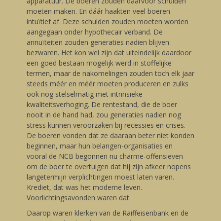
apparatuur. De boeren zouden daarvoor schulden
moeten maken. En dáár haakten veel boeren
intuïtief af. Deze schulden zouden moeten worden
aangegaan onder hypothecair verband. De
annuïteiten zouden generaties nadien blijven
bezwaren. Het kon wel zijn dat uiteindelijk daardoor
een goed bestaan mogelijk werd in stoffelijke
termen, maar de nakomelingen zouden toch elk jaar
steeds méér en méér moeten produceren en zulks
ook nog stelselmatig met intrinsieke
kwaliteitsverhoging. De rentestand, die de boer
nooit in de hand had, zou generaties nadien nog
stress kunnen veroorzaken bij recessies en crises.
De boeren vonden dat ze daaraan beter niet konden
beginnen, maar hun belangen-organisaties en
vooral de NCB begonnen nu charme-offensieven
om de boer te overtuigen dat hij zijn afkeer nopens
langetermijn verplichtingen moest laten varen.
Krediet, dat was het moderne leven.
Voorlichtingsavonden waren dat.
Daarop waren klerken van de Raiffeisenbank en de