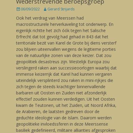
Wederstrevende beroepsgroep
Posted
06/09/2022
Author
Gerard Strijards
on
Ook het verdrag van Meerssen had
macrostructurele herverkaveling tot onderwerp. En
eigenlijk richtte het zich óók tegen het Salische
Erfrecht dat tot gevolg had gehad in 843 dat het
territoriale bezit van Karel de Grote bij diens versterf
zou blijven uiteenvallen wegens de legitieme porties
van de natuurlijke zonen van deze keizer. Dat zou
geopolitiek desastreus zijn. Westelijk Europa zou
verslingerd raken aan successieoorlogen waarbij dat
immense keizerrijk dat Karel had kunnen vergaren
uiteindelijk versplinterd zou raken in mini-rijkjes die
zich tegen de steeds krachtiger binnenvallende
barbaren uit Oosten en Zuiden niet afzonderlijk
effectief zouden kunnen verdedigen. Uit het Oosten
kwam de Teutonen, uit het Zuiden, uit Noord Afrika,
de Arabieren, de laatsten gedreven door de
geduchte ideologie van de Islam. Daarom werden
geopolitieke invloedssferen in deze Meerssense
basiliek gedefinieerd, militaire allianties afgesproken