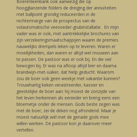
Boerenleenbank ook aanwezig die op
hoogglanzende folders de dreiging der annuïteiten
met ballpoint grondig reduceerden in de
rechtermarge van de prospectus van de
volautomatische veevoeder-grubinstallatie. En mijn
vader was er ook, met aantrekkelijke brochures van
zijn verzekeringsmaatschappijen waarin de premies
nauwelijks drempels leken op te leveren. Waren er
moeilijkheden, dan waren er altijd wel mouwen aan
te passen. De pastoor was er ook bij. En die viel
bewogen bij. Er was na afloop altijd bier en daarna
brandwijn-met-suiker, dat hielp geducht. Waarom
zou de boer ook geen weekje met vakantie kunnen?
Trouwhartig keken verastreerder, kassier en
geestelijke de boer aan: hij moest de zonzijde van
het leven herkennen als eenieder en breng eens een
bloemetje onder de mensen. Gods beste zegen was
met de boer, zei de deken nog afrondend. Maar je
moest natuurlijk wél met de genade gods mee
willen werken. De pastoor kon je daarover meer
vertellen.