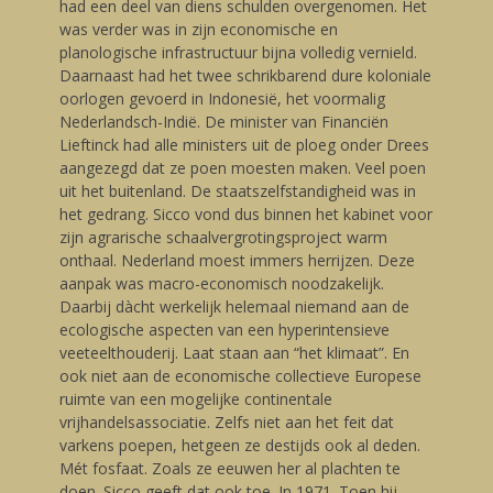
had een deel van diens schulden overgenomen. Het
was verder was in zijn economische en
planologische infrastructuur bijna volledig vernield.
Daarnaast had het twee schrikbarend dure koloniale
oorlogen gevoerd in Indonesië, het voormalig
Nederlandsch-Indië. De minister van Financiën
Lieftinck had alle ministers uit de ploeg onder Drees
aangezegd dat ze poen moesten maken. Veel poen
uit het buitenland. De staatszelfstandigheid was in
het gedrang. Sicco vond dus binnen het kabinet voor
zijn agrarische schaalvergrotingsproject warm
onthaal. Nederland moest immers herrijzen. Deze
aanpak was macro-economisch noodzakelijk.
Daarbij dàcht werkelijk helemaal niemand aan de
ecologische aspecten van een hyperintensieve
veeteelthouderij. Laat staan aan “het klimaat”. En
ook niet aan de economische collectieve Europese
ruimte van een mogelijke continentale
vrijhandelsassociatie. Zelfs niet aan het feit dat
varkens poepen, hetgeen ze destijds ook al deden.
Mét fosfaat. Zoals ze eeuwen her al plachten te
doen. Sicco geeft dat ook toe. In 1971. Toen hij