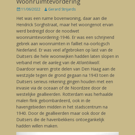
Woonruimtevordering
Posted
11/06/2022
Author
Gerard Strijards
on
Het was een ruime bovenwoning, daar aan die
Hendrick Sorghstraat, maar het woongenot ervan
werd bedreigd door de noodwet
woonruimtevordering-1946. Er was een schrijnend
gebrek aan woonruimten in failliet na-oorlogsch
Nederland. Er was veel afgebroken op last van de
Duitsers die hele woonwijken hadden laten slopen in
verband met de aanleg van de
Atlantikwall
.
Daardoor waren grote delen van Den Haag aan de
westzijde tegen de grond gegaan na 1943 toen de
Duitsers serieus rekening gingen houden met een
invasie via de oceaan of de Noordzee door de
westelijke geallieerden. Rotterdam was herhaalde
malen flink gebombardeerd, ook in de
havengebieden midden in het stadscentrum na
1940. Door de geallieerden maar ook door de
Duitsers die de havenbekkens ontoegankelijk
hadden willen maken.