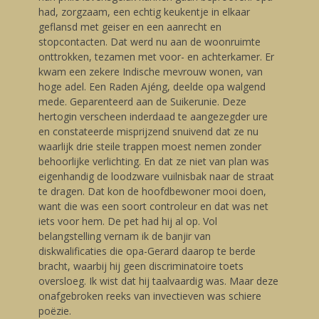
had, zorgzaam, een echtig keukentje in elkaar
geflansd met geiser en een aanrecht en
stopcontacten. Dat werd nu aan de woonruimte
onttrokken, tezamen met voor- en achterkamer. Er
kwam een zekere Indische mevrouw wonen, van
hoge adel. Een Raden Ajéng, deelde opa walgend
mede. Geparenteerd aan de Suikerunie. Deze
hertogin verscheen inderdaad te aangezegder ure
en constateerde misprijzend snuivend dat ze nu
waarlijk drie steile trappen moest nemen zonder
behoorlijke verlichting. En dat ze niet van plan was
eigenhandig de loodzware vuilnisbak naar de straat
te dragen. Dat kon de hoofdbewoner mooi doen,
want die was een soort controleur en dat was net
iets voor hem. De pet had hij al op. Vol
belangstelling vernam ik de banjir van
diskwalificaties die opa-Gerard daarop te berde
bracht, waarbij hij geen discriminatoire toets
oversloeg. Ik wist dat hij taalvaardig was. Maar deze
onafgebroken reeks van invectieven was schiere
poëzie.