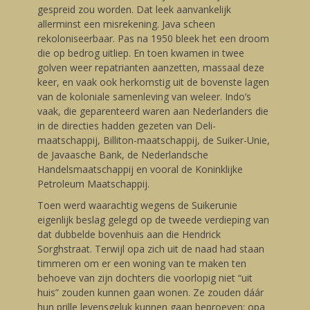
gespreid zou worden. Dat leek aanvankelijk
allerminst een misrekening. Java scheen
rekoloniseerbaar. Pas na 1950 bleek het een droom
die op bedrog uitliep. En toen kwamen in twee
golven weer repatrianten aanzetten, massaal deze
keer, en vaak ook herkomstig uit de bovenste lagen
van de koloniale samenleving van weleer. Indo’s
vaak, die geparenteerd waren aan Nederlanders die
in de directies hadden gezeten van Deli-
maatschappij, Billiton-maatschappij, de Suiker-Unie,
de Javaasche Bank, de Nederlandsche
Handelsmaatschappij en vooral de Koninklijke
Petroleum Maatschappij.
Toen werd waarachtig wegens de Suikerunie
eigenlijk beslag gelegd op de tweede verdieping van
dat dubbelde bovenhuis aan die Hendrick
Sorghstraat. Terwijl opa zich uit de naad had staan
timmeren om er een woning van te maken ten
behoeve van zijn dochters die voorlopig niet “uit
huis” zouden kunnen gaan wonen. Ze zouden dáár
hun prille levensgeluk kunnen gaan beproeven: opa