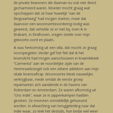
de private bewoners die daarvan nu ook niet direct
gecharmeerd waren. Moeder mocht graag wat
opscheppen dat ze haar huwelijk “aan de
Ringvaartweg” had mogen starten, maar dat
daarvoor een woonruimtevordering nodig was
geweest, dat vertelde ze er niet bij, toen ik in
Brabant, in Eindhoven, vragen stelde over mijn
geboorte-oord en plaats.
Ik was herkomstig uit een villa, dat mocht ze graag
voorspiegelen. Verder gaf het feit dat ik het
levenslicht had mogen aanschouwen in kraamkliniek
“Carmenta” aan de noordelijke zijde van de
Heemraadssingel ook een zekere adeldom aan mijn
vitale levensaftrap. Woonruimte bleek nauwelijks
verkrijgbaar, mede omdat de eerste groep
repatrianten zich aandiende in de havens van
Rotterdam en Amsterdam. Ze waren afkomstig uit
“Ons Indië”, waar ze in Jappenkampen hadden
gezeten. Ze moesten onmiddellijk gehuisvest
worden. In afwachting van teruggeleiding naar dat
Indië waar, zo leek het destijds, hun bedje wel weer