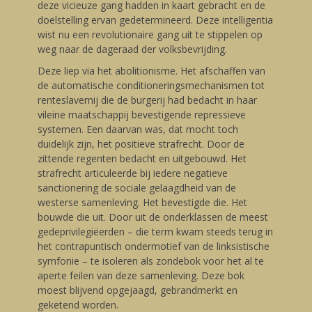
deze vicieuze gang hadden in kaart gebracht en de
doelstelling ervan gedetermineerd. Deze intelligentia
wist nu een revolutionaire gang uit te stippelen op
weg naar de dageraad der volksbevrijding.
Deze liep via het abolitionisme. Het afschaffen van
de automatische conditioneringsmechanismen tot
renteslavernij die de burgerij had bedacht in haar
vileine maatschappij bevestigende repressieve
systemen. Een daarvan was, dat mocht toch
duidelijk zijn, het positieve strafrecht. Door de
zittende regenten bedacht en uitgebouwd. Het
strafrecht articuleerde bij iedere negatieve
sanctionering de sociale gelaagdheid van de
westerse samenleving. Het bevestigde die. Het
bouwde die uit. Door uit de onderklassen de meest
gedeprivilegiëerden – die term kwam steeds terug in
het contrapuntisch ondermotief van de linksistische
symfonie – te isoleren als zondebok voor het al te
aperte feilen van deze samenleving. Deze bok
moest blijvend opgejaagd, gebrandmerkt en
geketend worden.