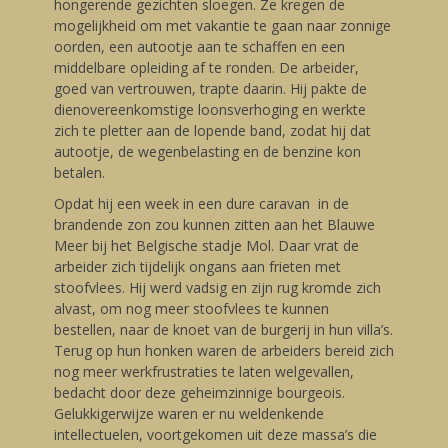
hongerende gezichten sloegen. Ze kregen de
mogelijkheid om met vakantie te gaan naar zonnige
oorden, een autootje aan te schaffen en een
middelbare opleiding af te ronden. De arbeider,
goed van vertrouwen, trapte daarin. Hij pakte de
dienovereenkomstige loonsverhoging en werkte
zich te pletter aan de lopende band, zodat hij dat
autootje, de wegenbelasting en de benzine kon
betalen.
Opdat hij een week in een dure caravan in de
brandende zon zou kunnen zitten aan het Blauwe
Meer bij het Belgische stadje Mol. Daar vrat de
arbeider zich tijdelijk ongans aan frieten met
stoofvlees. Hij werd vadsig en zijn rug kromde zich
alvast, om nog meer stoofvlees te kunnen
bestellen, naar de knoet van de burgerij in hun villa’s.
Terug op hun honken waren de arbeiders bereid zich
nog meer werkfrustraties te laten welgevallen,
bedacht door deze geheimzinnige bourgeois.
Gelukkigerwijze waren er nu weldenkende
intellectuelen, voortgekomen uit deze massa’s die