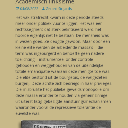
Academisch linksisme
Posted
04/08/2022
Author
Gerard Strijards
on
Het vak strafrecht kwam in deze periode steeds
meer onder politiek vuur te liggen. Het was een
rechtssegment dat sterk bekritiseerd werd: het
hoorde eigenlijk niet te bestaan. De mensheid was
in wezen goed. Ze deugde gewoon. Maar door een
kleine elite werden de arbeidende massa’s – die
term was ingeburgerd en behoefte geen nadere
toelichting – instrumenteel onder controle
gehouden en weggehouden van de uiteindelijke
totale emancipatie waaraan deze menigte toe was.
Die elite bestond uit de bourgeois, de welgezeten
burgerij. Deze achtte zich bedreigd in haar privileges.
Die misbruikte het publieke geweldsmonopolie om
deze massa eronder te houden via geheimzinnige
uit uiterst listig gebezigde aansturingsmechanismen
waaronder vooral de repressieve tolerantie de
euvelste was.