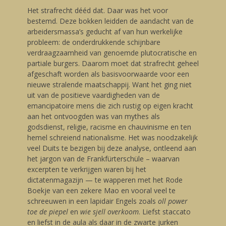
Het strafrecht dééd dat. Daar was het voor
bestemd. Deze bokken leidden de aandacht van de
arbeidersmassa’s geducht af van hun werkelijke
probleem: de onderdrukkende schijnbare
verdraagzaamheid van genoemde plutocratische en
partiale burgers. Daarom moet dat strafrecht geheel
afgeschaft worden als basisvoorwaarde voor een
nieuwe stralende maatschappij. Want het ging niet
uit van de positieve vaardigheden van de
emancipatoire mens die zich rustig op eigen kracht
aan het ontvoogden was van mythes als
godsdienst, religie, racisme en chauvinisme en ten
hemel schreiend nationalisme. Het was noodzakelijk
veel Duits te bezigen bij deze analyse, ontleend aan
het jargon van de Frankfürterschüle – waarvan
excerpten te verkrijgen waren bij het
dictatenmagazijn — te wapperen met het Rode
Boekje van een zekere Mao en vooral veel te
schreeuwen in een lapidair Engels zoals
oll power
toe de piepel
en
wie sjell overkoom
. Liefst staccato
en liefst in de aula als daar in de zwarte jurken