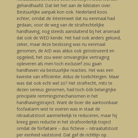
gehandhaafd. Dat liet het aan de lidstaten over.
Bestuurlijke aanpak kon ook. Nederland koos
echter, omdat de Interimwet dat nu eenmaal had
gedaan, voor de weg van de strafrechtelijke
handhaving, nog steeds aansluitend bij het arsenaal
dat ook de WED kende. Het had ook anders gekund,
zeker, maar deze beslissing was nu eenmaal
genomen, de AID was aldus ook geïnstrueerd en
opgeleid, het zou weer omvangrijke vertraging
opleveren als men toch exclusief zou gaan
handhaven via bestuurlijke reacties. Het was een
kwestie van efficiëntie. Aldus de toelichtingen. Maar
was dat ook echt wel zo? Het strafrecht, mits te
dezen serieus genomen, had toch óók belangrijke
principiële remmingsmechanismen in het
handhavingstraject. Want de boer die aantoonbaar
fosfaatarm wist te voeren was in staat de
nitraatuitstoot aanmerkelijk te reduceren, maar hij
kreeg geen reductie in het strafvorderlijk traject
omdat de forfaitaire – dus fictieve – nitraatuitstoot
per eenheid vaststond. Dat gaf de richtlijn op.