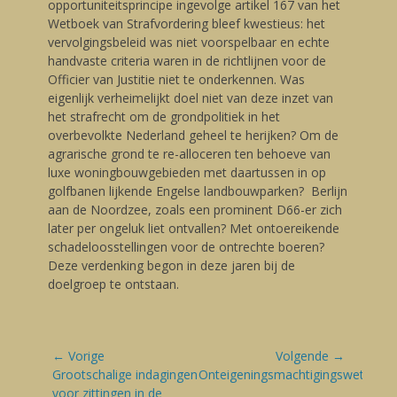
opportuniteitsprincipe ingevolge artikel 167 van het
Wetboek van Strafvordering bleef kwestieus: het
vervolgingsbeleid was niet voorspelbaar en echte
handvaste criteria waren in de richtlijnen voor de
Officier van Justitie niet te onderkennen. Was
eigenlijk verheimelijkt doel niet van deze inzet van
het strafrecht om de grondpolitiek in het
overbevolkte Nederland geheel te herijken? Om de
agrarische grond te re-alloceren ten behoeve van
luxe woningbouwgebieden met daartussen in op
golfbanen lijkende Engelse landbouwparken? Berlijn
aan de Noordzee, zoals een prominent D66-er zich
later per ongeluk liet ontvallen? Met ontoereikende
schadeloosstellingen voor de ontrechte boeren?
Deze verdenking begon in deze jaren bij de
doelgroep te ontstaan.
Bericht
← Vorige
Volgende →
navigatie
Vorige
Grootschalige indagingen
Volgende
Onteigeningsmachtigingswet
blog:
voor zittingen in de
blog: