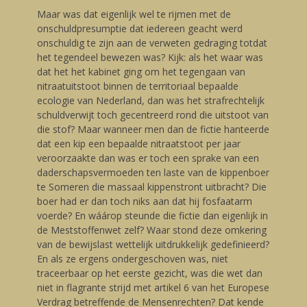
Maar was dat eigenlijk wel te rijmen met de
onschuldpresumptie dat iedereen geacht werd
onschuldig te zijn aan de verweten gedraging totdat
het tegendeel bewezen was? Kijk: als het waar was
dat het het kabinet ging om het tegengaan van
nitraatuitstoot binnen de territoriaal bepaalde
ecologie van Nederland, dan was het strafrechtelijk
schuldverwijt toch gecentreerd rond die uitstoot van
die stof? Maar wanneer men dan de fictie hanteerde
dat een kip een bepaalde nitraatstoot per jaar
veroorzaakte dan was er toch een sprake van een
daderschapsvermoeden ten laste van de kippenboer
te Someren die massaal kippenstront uitbracht? Die
boer had er dan toch niks aan dat hij fosfaatarm
voerde? En wáárop steunde die fictie dan eigenlijk in
de Meststoffenwet zelf? Waar stond deze omkering
van de bewijslast wettelijk uitdrukkelijk gedefinieerd?
En als ze ergens ondergeschoven was, niet
traceerbaar op het eerste gezicht, was die wet dan
niet in flagrante strijd met artikel 6 van het Europese
Verdrag betreffende de Mensenrechten? Dat kende