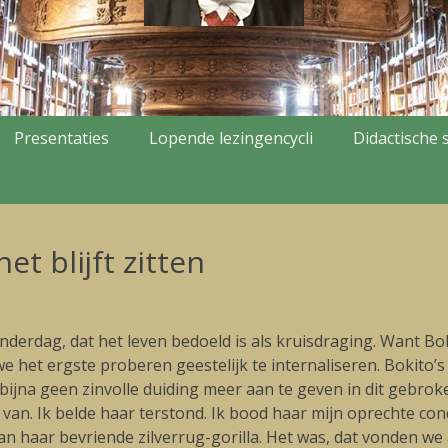
Presentaties
Lopende lezingencycli
Didactische s
t blijft zitten
erdag, dat het leven bedoeld is als kruisdraging. Want Boki
n we het ergste proberen geestelijk te internaliseren. Bokito
bijna geen zinvolle duiding meer aan te geven in dit gebr
t van. Ik belde haar terstond. Ik bood haar mijn oprechte c
n haar bevriende zilverrug-gorilla. Het was, dat vonden we a