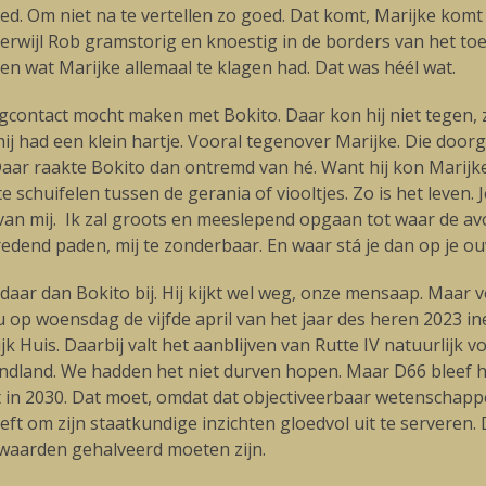
. Om niet na te vertellen zo goed. Dat komt, Marijke komt bi
terwijl Rob gramstorig en knoestig in de borders van het 
n wat Marijke allemaal te klagen had. Dat was héél wat.
gcontact mocht maken met Bokito. Daar kon hij niet tegen, z
r hij had een klein hartje. Vooral tegenover Marijke. Die do
Daar raakte Bokito dan ontremd van hé. Want hij kon Marijke
schuifelen tussen de gerania of viooltjes. Zo is het leven. Je 
 van mij. Ik zal groots en meeslepend opgaan tot waar de avo
edend paden, mij te zonderbaar. En waar stá je dan op je o
 daar dan Bokito bij. Hij kijkt wel weg, onze mensaap. Maar v
nu op woensdag de vijfde april van het jaar des heren 2023
Huis. Daarbij valt het aanblijven van Rutte IV natuurlijk v
ondland. We hadden het niet durven hopen. Maar D66 bleef h
in 2030. Dat moet, omdat dat objectiveerbaar wetenschappel
eft om zijn staatkundige inzichten gloedvol uit te serveren
ewaarden gehalveerd moeten zijn.