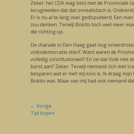
Zeker: het CDA mag best met de Provinciale G
terugmelden dat dat onrealistisch is. Ondoenl
Er is nu al te lang over gedisputeerd. Een ma
zou denken. Terwijl Bokito toch veel meer man
die richting op.
De charade in Den Haag gaat nog onverdroten 
volksdemocratie stierf. Want waren de Provin
volledig constitutioneel? En zei dat Volk nie
barst aan? Zeker. Terwijl niemand zich met tr
besparen wat er met mij loos is. Ik draag mij
Bokito was. Maar van mij had ook niemand dat
Bericht
← Vorige
Vorige
Tijd kopen
navigatie
blog: