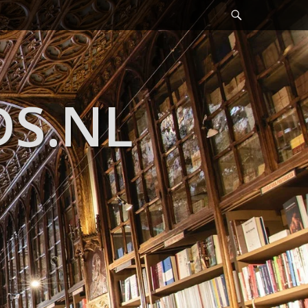
Header
Toggle
DS.NL