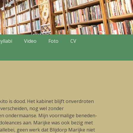
yllabi
Video
Foto
CV
to is dood. Het kabinet blijft onverdroten
’s verscheiden, nog wel zonder
oken ondermaanse. Mijn voormalige beneden-
ondoleances aan. Marijke was ook bezig met
llebei, geen werk dat Blijdorp Marijke niet