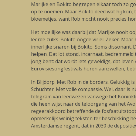
Marijke en Bokito begrepen elkaar toch zo goed
op te noemen. Maar Bokito deed wat hij kon, 
bloemetjes, want Rob mocht nooit precies hore
Het moeilijke was daarbij dat Marijke nooit oo
leerde zulks. Bokito óógde viriel. Zeker. Maa
innerlijke snaren bij Bokito. Soms dissonant. 
helpen. Dat lot stond, incarnaat, bedremmeld te 
jong bent: dat wordt iets geweldigs, dat leven
Eurovisiesongfestivals horen aanzwellen, betr
In Blijdorp. Met Rob in de borders. Gelukkig is
Schuchter. Met volle compassie. Wel, daar is 
telegram van leedwezen vanwege het Koninklijk 
die heen wijst naar de teloorgang van het Av
regeerakkoord betreffende de fosfaatuitstoot 
opmerkelijk weinig teksten ter beschikking he
Amsterdamse regent, dat in 2030 de depositi