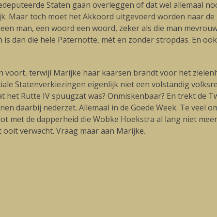
edeputeerde Staten gaan overleggen of dat wel allemaal noo
ijk. Maar toch moet het Akkoord uitgevoerd worden naar de 
n een man, een woord een woord, zeker als die man mevrouw K
 is dan die hele Paternotte, mét en zonder stropdas. En ook
voort, terwijl Marijke haar kaarsen brandt voor het zielenh
ciale Statenverkiezingen eigenlijk niet een volstandig vol
t dat het Rutte IV spuugzat was? Onmiskenbaar? En trekt de 
anen daarbij nederzet. Allemaal in de Goede Week. Te veel o
n lot met de dapperheid die Wobke Hoekstra al lang niet mee
 ooit verwacht. Vraag maar aan Marijke.
Volgende
blog: