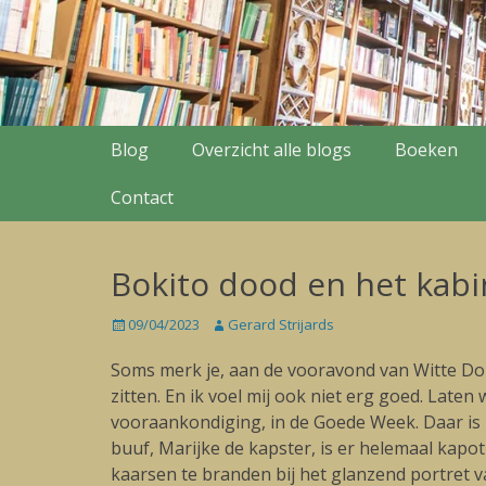
Secondary Menu
Skip
Blog
Overzicht alle blogs
Boeken
to
content
Contact
Bokito dood en het kabine
Posted
09/04/2023
Author
Gerard Strijards
on
Soms merk je, aan de vooravond van Witte Dond
zitten. En ik voel mij ook niet erg goed. Late
vooraankondiging, in de Goede Week. Daar is 
buuf, Marijke de kapster, is er helemaal kapo
kaarsen te branden bij het glanzend portret va