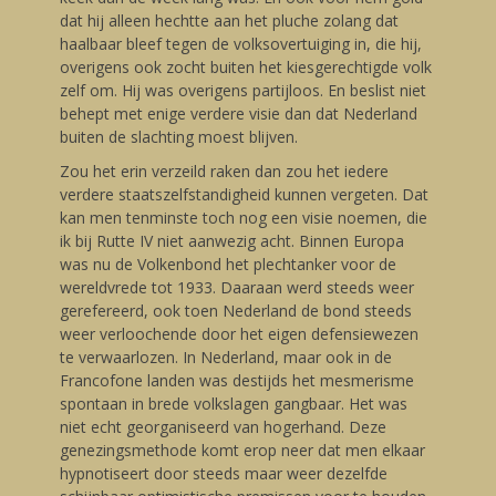
dat hij alleen hechtte aan het pluche zolang dat
haalbaar bleef tegen de volksovertuiging in, die hij,
overigens ook zocht buiten het kiesgerechtigde volk
zelf om. Hij was overigens partijloos. En beslist niet
behept met enige verdere visie dan dat Nederland
buiten de slachting moest blijven.
Zou het erin verzeild raken dan zou het iedere
verdere staatszelfstandigheid kunnen vergeten. Dat
kan men tenminste toch nog een visie noemen, die
ik bij Rutte IV niet aanwezig acht. Binnen Europa
was nu de Volkenbond het plechtanker voor de
wereldvrede tot 1933. Daaraan werd steeds weer
gerefereerd, ook toen Nederland de bond steeds
weer verloochende door het eigen defensiewezen
te verwaarlozen. In Nederland, maar ook in de
Francofone landen was destijds het mesmerisme
spontaan in brede volkslagen gangbaar. Het was
niet echt georganiseerd van hogerhand. Deze
genezingsmethode komt erop neer dat men elkaar
hypnotiseert door steeds maar weer dezelfde