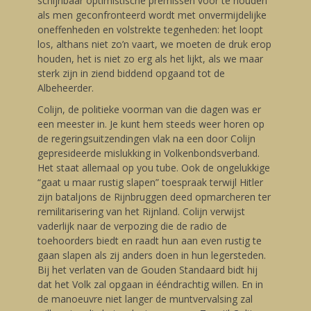
schijnbaar optimistische premissen voor te houden
als men geconfronteerd wordt met onvermijdelijke
oneffenheden en volstrekte tegenheden: het loopt
los, althans niet zo’n vaart, we moeten de druk erop
houden, het is niet zo erg als het lijkt, als we maar
sterk zijn in ziend biddend opgaand tot de
Albeheerder.
Colijn, de politieke voorman van die dagen was er
een meester in. Je kunt hem steeds weer horen op
de regeringsuitzendingen vlak na een door Colijn
gepresideerde mislukking in Volkenbondsverband.
Het staat allemaal op you tube. Ook de ongelukkige
“gaat u maar rustig slapen” toespraak terwijl Hitler
zijn bataljons de Rijnbruggen deed opmarcheren ter
remilitarisering van het Rijnland. Colijn verwijst
vaderlijk naar de verpozing die de radio de
toehoorders biedt en raadt hun aan even rustig te
gaan slapen als zij anders doen in hun legersteden.
Bij het verlaten van de Gouden Standaard bidt hij
dat het Volk zal opgaan in ééndrachtig willen. En in
de manoeuvre niet langer de muntvervalsing zal