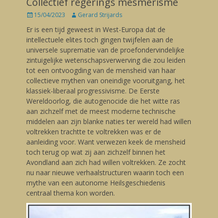
Collectief regerings mesmerisme
Posted
15/04/2023
Author
Gerard Strijards
on
Er is een tijd geweest in West-Europa dat de
intellectuele elites toch gingen twijfelen aan de
universele suprematie van de proefondervindelijke
zintuigelijke wetenschapsverwerving die zou leiden
tot een ontvoogding van de mensheid van haar
collectieve mythen van oneindige vooruitgang, het
klassiek-liberaal progressivisme. De Eerste
Wereldoorlog, die autogenocide die het witte ras
aan zichzelf met de meest moderne technische
middelen aan zijn blanke naties ter wereld had willen
voltrekken trachtte te voltrekken was er de
aanleiding voor. Want verwezen keek de mensheid
toch terug op wat zij aan zichzelf binnen het
Avondland aan zich had willen voltrekken. Ze zocht
nu naar nieuwe verhaalstructuren waarin toch een
mythe van een autonome Heilsgeschiedenis
centraal thema kon worden.