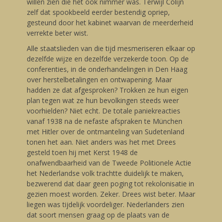
willen zien die het ook nimmer was. Terwijl Colijn
zelf dat spookbeeld eerder bestendig opriep,
gesteund door het kabinet waarvan de meerderheid
verrekte beter wist.
Alle staatslieden van die tijd mesmeriseren elkaar op
dezelfde wijze en dezelfde verzekerde toon. Op de
conferenties, in de onderhandelingen in Den Haag
over herstelbetalingen en ontwapening. Maar
hadden ze dat afgesproken? Trokken ze hun eigen
plan tegen wat ze hun bevolkingen steeds weer
voorhielden? Niet echt. De totale paniekreacties
vanaf 1938 na de nefaste afspraken te München
met Hitler over de ontmanteling van Sudetenland
tonen het aan. Niet anders was het met Drees
gesteld toen hij met Kerst 1948 de
onafwendbaarheid van de Tweede Politionele Actie
het Nederlandse volk trachtte duidelijk te maken,
bezwerend dat daar geen poging tot rekolonisatie in
gezien moest worden. Zeker. Drees wist beter. Maar
liegen was tijdelijk voordeliger. Nederlanders zien
dat soort mensen graag op de plaats van de