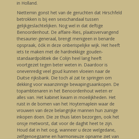
in Holland.
Niettemin gonst het van de geruchten dat Hirschfeld
betrokken is bij een sexschandaal tussen
gelijkgeslachtelijken. Nog wel in dat deftige
Benoordenhout. De affaire-Ries, plaatsvervangend
thesaurier-generaal, brengt menigeen in benarde
opspraak, óók in deze onberispelijke wijk. Het heeft
iets te maken met de hardnekkige gouden-
standaardpolitiek die Colijn heel lang heeft
voortgezet tegen beter weten in. Daardoor is
onevenredig veel goud kunnen vloeien naar de
Duitse rijksbank. Die toch al zat te springen om
dekking voor waanzinnige bewapingsaankopen. De
topambtenaren in het Benoordenhout weten er
alles van. Het kabinet kwam in moeilijkheden. Het
ruist in de bomen van het Hoytemaplein waar de
vrouwen van deze belangrijke mannen hun zuinige
inkopen doen. Die ze thuis laten bezorgen, ook het
onsje metworst, dat voor de daghit heet te zijn.
Houd dat in het oog, wanneer u deze welgedane,
zelfgenoegzame en harmonieuze opname ziet van