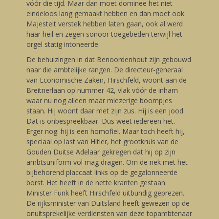
vóór die tijd. Maar dan moet dominee het niet
eindeloos lang gemaakt hebben en dan moet ook
Majesteit verstek hebben laten gaan, ook al werd
haar heil en zegen sonoor toegebeden terwijl het
orgel statig intoneerde.
De behuizingen in dat Benoordenhout zijn gebouwd
naar die ambtelijke rangen. De directeur-generaal
van Economische Zaken, Hirschfeld, woont aan de
Breitnerlaan op nummer 42, vlak vóór de inham
waar nu nog alleen maar miezerige boompjes
staan. Hij woont daar met zijn zus. Hij is een jood.
Dat is onbespreekbaar. Dus weet iedereen het.
Erger nog: hij is een homofiel. Maar toch heeft hij,
speciaal op last van Hitler, het grootkruis van de
Gouden Duitse Adelaar gekregen dat hij op zijn
ambtsuniform vol mag dragen. Om de nek met het
bijbehorend placcaat links op de gegalonneerde
borst. Het heeft in de nette kranten gestaan.
Minister Funk heeft Hirschfeld uitbundig geprezen.
De rijksminister van Duitsland heeft gewezen op de
onuitsprekelijke verdiensten van deze topambtenaar