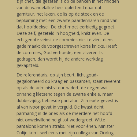
zijn chef, die gezeten is op de banken in het midden
van de wandelallee heel oplettend naar dat
garnituur, het laken, de lis op de steek en de
bepluiming met een zwarte paardenharen rand van
dat hoofddeksel. De chef moet eerbiedig gegroet.
Deze zelf, gezeteld in hoogheid, knikt even. De
echtgenote veinst de commies niet te zien, diens
gade maakt de voorgeschreven korte knicks. Heeft
de commies, God verhoede, een zilveren lis
gedragen, dan wordt hij de andere werkdag
gekapitteld.
De referendaris, op zijn beurt, licht goud-
gegalonneerd op kraag en passanten, staat reverent
op als de administrateur nadert, de degen wat
onhandig kletsend tegen de zwarte enkele, maar
dubbelzijdig, bebiesde pantalon. Zijn epée-gevest is
al van ivoor gevat in verguld. De kwast deint
parmantig in de bries als de meerdere het hoofd
niet onwelwillend neigt tot wedergroet. Witte
pantalons komen straks. Niet voor énen. Minister
Colijn komt wel eens met zijn collega van Oorlog