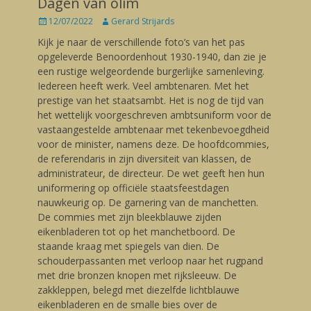
Dagen van olim
Posted
12/07/2022
Author
Gerard Strijards
on
Kijk je naar de verschillende foto’s van het pas
opgeleverde Benoordenhout 1930-1940, dan zie je
een rustige welgeordende burgerlijke samenleving.
Iedereen heeft werk. Veel ambtenaren. Met het
prestige van het staatsambt. Het is nog de tijd van
het wettelijk voorgeschreven ambtsuniform voor de
vastaangestelde ambtenaar met tekenbevoegdheid
voor de minister, namens deze. De hoofdcommies,
de referendaris in zijn diversiteit van klassen, de
administrateur, de directeur. De wet geeft hen hun
uniformering op officiële staatsfeestdagen
nauwkeurig op. De garnering van de manchetten.
De commies met zijn bleekblauwe zijden
eikenbladeren tot op het manchetboord. De
staande kraag met spiegels van dien. De
schouderpassanten met verloop naar het rugpand
met drie bronzen knopen met rijksleeuw. De
zakkleppen, belegd met diezelfde lichtblauwe
eikenbladeren en de smalle bies over de