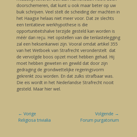
doorschemeren, dat kunt u ook maar beter op uw
buik schrijven. Veel stelt de scheiding der machten in
het Haagse helaas niet meer voor. Dat ze slechts
een tentatieve werkhypothese is die
opportuniteitshalve terzijde gesteld kan worden is
méér dan reçu. Het opstellen van die tenlastelegging
zal een heksenkarwei zijn. Vooral omdat artikel 355
van het Wetboek van Strafrecht veronderstelt dat
de vervolgde boos opzet moet hebben gehad. Hij
moet hebben geweten en gewild dat door zijn
gedraging de grondwettelijke regeringsvorm
gekrenkt zou worden. En dat zulks strafbaar was.
Die eis wordt in het Nederlandse Strafrecht nooit
gesteld. Maar hier wel.
Bericht
← Vorige
Volgende →
navigatie
Vorige
Religiosa trivialia
Volgende
Forum purgatorium
blog:
blog: