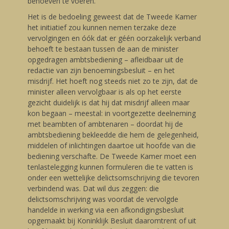
behoeven te voeren.
Het is de bedoeling geweest dat de Tweede Kamer
het initiatief zou kunnen nemen terzake deze
vervolgingen en óók dat er géén oorzakelijk verband
behoeft te bestaan tussen de aan de minister
opgedragen ambtsbediening – afleidbaar uit de
redactie van zijn benoemingsbesluit – en het
misdrijf. Het hoeft nog steeds niet zo te zijn, dat de
minister alleen vervolgbaar is als op het eerste
gezicht duidelijk is dat hij dat misdrijf alleen maar
kon begaan – meestal: in voortgezette deelneming
met beambten of ambtenaren – doordat hij de
ambtsbediening bekleedde die hem de gelegenheid,
middelen of inlichtingen daartoe uit hoofde van die
bediening verschafte. De Tweede Kamer moet een
tenlastelegging kunnen formuleren die te vatten is
onder een wettelijke delictsomschrijving die tevoren
verbindend was. Dat wil dus zeggen: die
delictsomschrijving was voordat de vervolgde
handelde in werking via een afkondigingsbesluit
opgemaakt bij Koninklijk Besluit daaromtrent of uit