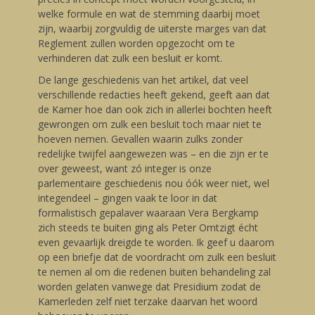
welke formule en wat de stemming daarbij moet
zijn, waarbij zorgvuldig de uiterste marges van dat
Reglement zullen worden opgezocht om te
verhinderen dat zulk een besluit er komt.
De lange geschiedenis van het artikel, dat veel
verschillende redacties heeft gekend, geeft aan dat
de Kamer hoe dan ook zich in allerlei bochten heeft
gewrongen om zulk een besluit toch maar niet te
hoeven nemen. Gevallen waarin zulks zonder
redelijke twijfel aangewezen was – en die zijn er te
over geweest, want zó integer is onze
parlementaire geschiedenis nou óók weer niet, wel
integendeel – gingen vaak te loor in dat
formalistisch gepalaver waaraan Vera Bergkamp
zich steeds te buiten ging als Peter Omtzigt écht
even gevaarlijk dreigde te worden. Ik geef u daarom
op een briefje dat de voordracht om zulk een besluit
te nemen al om die redenen buiten behandeling zal
worden gelaten vanwege dat Presidium zodat de
Kamerleden zelf niet terzake daarvan het woord