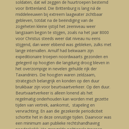
soldaten, dat wil zeggen de huurtroepen bestemd
voor Brittenland. Die Brittenburg is lang ná de
middeleeuwen bij extreem laagwater zichtbaar
gebleven, totdat na de beëindiging van de
zogeheten kleine ijstijd het zeeniveau weer
langzaam begon te stijgen, zoals na het jaar 8000
voor Christus steeds weer dat niveau nu eens
stijgend, dan weer ebbend was gebleken, zulks met
lange intervallen. Arnulf had bekwaam zijn
expeditionaire troepen noordwaarts gezonden en
gelegerd op hoogten die langdurig droog bleven in
het overzompige in nevelen gehulde rijk der
Taxandriërs. Die hoogten waren zeldzaam,
strategisch belangrijk en konden op den duur
bruikbaar zijn voor beurtvaartverkeer. Op den duur.
Beurtvaartverkeer is alleen lonend als het
regelmatig onderhouden kan worden met gezette
tijden van vertrek, aankomst, stapeling en
vervrachting. En aan die gezekerde periodiciteit
schortte het in deze onrustige tijden. Daarvoor was
een minimum aan publieke rechtshandhaving