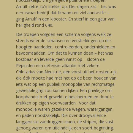
noodzakelijk. Via geregelde politionele troepen.
Arnulf zette zo’n stelsel op. Der dagen zat – het was
een zwaar bedrijf dat lichaam en ziel aantastte –
ging Arnulf in een klooster. En stierf in een geur van
heiligheid rond 640.
Die troepen volgden een schema volgens welk ze
steeds weer de schansen en versterkingen op die
hoogten aandeden, controleerden, onderhielden en
bevoorraadden. Om dat te kunnen doen – het was
kostbaar en leverde geen winst op – sloten de
Pepiniden een defensie-alliantie met zekere
Chlotarius van Neustrië, een vorst uit het oosten-rijk
die óók moeite had met het op de been houden van
iets wat op een publiek monopolie van rechtmatige
geweldpleging zou kunnen lijken. Een privilege om
koophandel met geweld te beschermen en door te
drukken op eigen voorwaarden. Voor dat
monopolie waren gezekerde wegen, watergangen
en paden noodzakelijk. Die over droogvallende
langgerekte zandruggen liepen, de stripen, die vast
genoeg waren om uiteindelijk een soort begrinting,