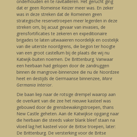
onderhouden en te ravitailleren. Het gerucht ging
dat er geen Romeinse Keizer meer was. En zeker
was in deze streken dat de Romeinen geen
strategische reservetroepen meer legerden in deze
streken om, bij acuut gevaar van invasies, de
grensfortificaties te zekeren en expeditionaire
brigades te laten uitwaaieren noordelijk en oostelijk
van die uiterste noordgrens, die begon ter hoogte
van een groot castellum bij de plaats die wij nu
Katwijk-buiten noemen. De Brittenburg. Vanwaar
een heirbaan had gelopen door de zandruggen
binnen de mangrove-binnenzee die nu de Noordzee
heet en destijds de Germaanse binnenzee,
Mare
Germania Interior
.
Die baan liep naar de rotsige drempel waarop aan
de overkant van die zee het nieuwe kasteel was
gebouwd door de grensbewakingstroepen, thans
New Castle geheten. Aan de Katwijkse opgang naar
die heirbaan die steeds vaker blank bleef staan na
vloed lag het kasteel voor de Britse troepen, later:
De Brittenburg. De versterking voor de Britse