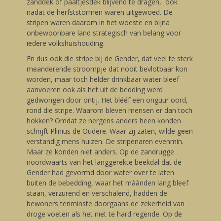
zanddek of paaltjesdek blijvend te dragen, óók
nadat de herfststormen waren uitgewoed. De
stripen waren daarom in het woeste en bijna
onbewoonbare land strategisch van belang voor
iedere volkshuishouding.
En dus ook die stripe bij de Gender, dat veel te sterk
meanderende stroompje dat nooit bevlotbaar kon
worden, maar toch helder drinkbaar water bleef
aanvoeren ook als het uit de bedding werd
gedwongen door ontij. Het blééf een onguur oord,
rond die stripe. Waarom bleven mensen er dan toch
hokken? Omdat ze nergens anders heen konden
schrijft Plinius de Oudere. Waar zij zaten, wilde geen
verstandig mens huizen. De stripenaren evenmin.
Maar ze konden niet anders. Op de zandrugge
noordwaarts van het langgerekte beekdal dat de
Gender had gevormd door water over te laten
buiten de bebedding, waar het màànden lang bleef
staan, verzurend en verschalend, hadden de
bewoners tenminste doorgaans de zekerheid van
droge voeten als het niet te hard regende. Op de