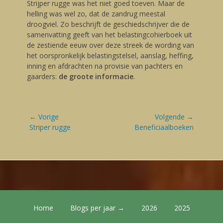
Strijper rugge was het niet goed toeven. Maar de
helling was wel zo, dat de zandrug meestal
droogviel. Zo beschrijft de geschiedschrijver die de
samenvatting geeft van het belastingcohierboek uit
de zestiende eeuw over deze streek de wording van
het oorspronkelijk belastingstelsel, aanslag, heffing,
inning en afdrachten na provisie van pachters en
gaarders:
de groote informacie
.
Bericht
← Vorige
Volgende →
navigatie
Vorige
Striper rugge
Volgende
Beneficiaalboeken
blog:
blog:
Footer Menu
Skip
Home
Blogs per jaar →
2026
2025
to