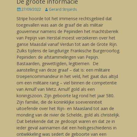
De groote informacie
Posted
27/09/2022
Author
Gerard Strijards
on
Stripe hoorde tot het immense rechtsgebied dat
toegevallen was aan de graaf die als militair
gouverneur namens de Pepiniden het machtsbereik
van Pepijn van Herstal moest verzekeren over het
ganse Maasdal vanaf Verdun tot aan de Grote Rijn.
Zulks tijdens de langdurige Frankische Burgeroorlog.
Pepiniden: de afstammelingen van Pepijn.
Bastaarden, gewettigden, legitiemen. De
aanstelling van deze graaf – dat is: een militaire
troepencommandeur in het veld, het gaat dus altijd
om een militaire rang – viel binnen de competentie
van Arnulf van Metz. Arnulf gold als een
koningszoon. Zijn geboorte lag rond het jaar 580.
Zijn familie, die de koninklijke soevereiniteit
uitoefende over het Rijn- en Maasland tot aan de
monding van de rivier de Schelde, gold als christelijk.
Dat betekende dat ze gedoopt waren en dat ze in
ieder geval aannamen dat een heilsgeschiedenis in
ontwikkeling was sedert de geboorte van een