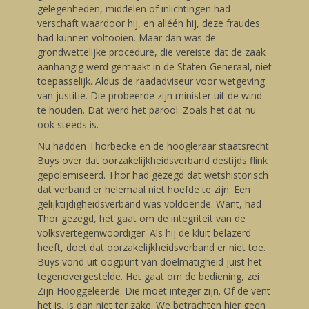
gelegenheden, middelen of inlichtingen had
verschaft waardoor hij, en alléén hij, deze fraudes
had kunnen voltooien. Maar dan was de
grondwettelijke procedure, die vereiste dat de zaak
aanhangig werd gemaakt in de Staten-Generaal, niet
toepasselijk. Aldus de raadadviseur voor wetgeving
van justitie. Die probeerde zijn minister uit de wind
te houden. Dat werd het parool. Zoals het dat nu
ook steeds is.
Nu hadden Thorbecke en de hoogleraar staatsrecht
Buys over dat oorzakelijkheidsverband destijds flink
gepolemiseerd. Thor had gezegd dat wetshistorisch
dat verband er helemaal niet hoefde te zijn. Een
gelijktijdigheidsverband was voldoende. Want, had
Thor gezegd, het gaat om de integriteit van de
volksvertegenwoordiger. Als hij de kluit belazerd
heeft, doet dat oorzakelijkheidsverband er niet toe.
Buys vond uit oogpunt van doelmatigheid juist het
tegenovergestelde. Het gaat om de bediening, zei
Zijn Hooggeleerde. Die moet integer zijn. Of de vent
het is, is dan niet ter zake. We betrachten hier geen