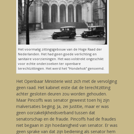
Het voormalig zittingsgebouw van de Hoge Raad der
Nederlanden. Het had geen goede verlichting en
sanitaire voorzieningen. Het was volstrekt ongeschikt
voor echte onderzoeken ter openbare
terechtzittingen. Het werd het “Hondehok” genoemd.
Het Openbaar Ministerie wist zich met de vervolging
geen raad. Het kabinet eiste dat de terechtzitting
achter gesloten deuren zou worden gehouden.
Maar Pincoffs was senator geweest toen hij zijn
malversaties beging. Ja, zei Justitie, maar er was
geen oorzakelijkheidsverband tussen dat
senatorschap en de fraude. Pincoffs had de fraudes
niet begaan in zijn hoedanigheid van senator. Er was
geen sprake van dat zijn bediening als senator hem