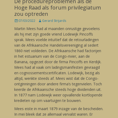
De procedureproblemen als de
Hoge Raad als forum privilegiatum
zou optreden
Posted
07/03/2022
Author
Gerard Strijards
on
Martin Mees had al maanden onrustige gevoelens
als hij met zijn goede vriend Lodewijk Pincoffs
sprak. Mees voelde intuïtief dat de retourladingen
van de Afrikaansche Handelsvereeniging al sedert
1860 niet voldeden. De Afrikaansche had factorijen
in het estuarium van de Congo-rivier, aan de
Banana, opgezet door de firma Pincoffs en Kerdijk.
Mees had al vaak om ladingsmanifesten gevraagd
en cognossementscertificaten. Lodewijk, bezig als
altijd, wenkte steeds af. Mees wist dat de Congo-
ontginningen door andere firma’s tegenvielen. Toch
keerde de Afrikaansche steeds hoge dividenden uit.
In 1877 nam Lodewijk weer opvallende kortlopende
kredieten op om vaartuigen te bouwen.
Mees eiste in maart 1879 inzage van de bescheiden.
In mei bleek dat ze allemaal vervalst waren. Er