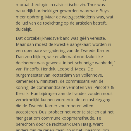
moraal-theologie in calvinistische zin. Thor was
natuurlijk hardnekkiger geworden naarmate Buys
meer opdrong. Maar de wetsgeschiedenis was, wat
de luid van de toelichting op de artikelen betreft,
duidelijk.
Dat oorzakelijkheidsverband was géén vereiste.
Maar dan moest de kwestie aangekaart worden in
een openbare vergadering van de Tweede Kamer.
Dan zou blijken, wie er allemaal noodzakelijke
deelnemer was geweest in het schunnige wanbedrijf
van Pincoffs. Hendrik. Leopold. Mees. De
burgemeester van Rotterdam Van Vollenhove,
kamerleden, ministers, de commissaris van de
koning, de commanditaire vennoten van Pincoffs &
Kerdijk. Hun bijdragen aan de fraudes zouden nooit
verheimelijkt kunnen worden in de tenlastelegging
die de Tweede Kamer zou moeten willen
accepteren. Dus: probeer het voor te stellen dat het
hier gaat om commune koopmansfraude. Te
berechten door de rechtbank Den Haag. Want
anders zijn de rapen gaar. Zo is het. Daarom, om