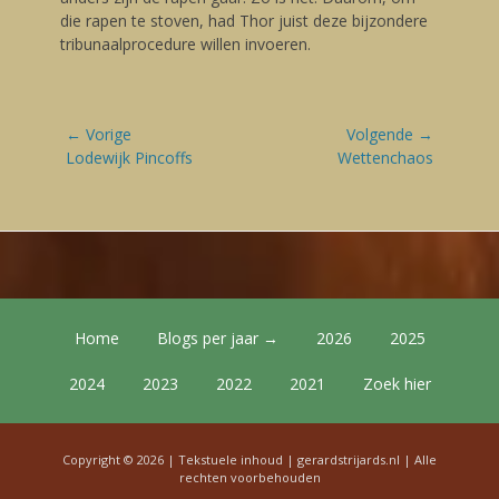
die rapen te stoven, had Thor juist deze bijzondere
tribunaalprocedure willen invoeren.
Bericht
← Vorige
Volgende →
navigatie
Vorige
Lodewijk Pincoffs
Volgende
Wettenchaos
blog:
blog:
Footer Menu
Skip
Home
Blogs per jaar →
2026
2025
to
content
2024
2023
2022
2021
Zoek hier
Copyright © 2026 | Tekstuele inhoud |
gerardstrijards.nl
| Alle
rechten voorbehouden