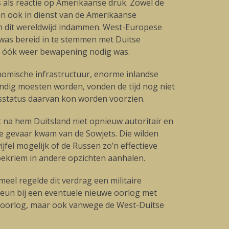
als reactie op Amerikaanse druk. Zowel de
en ook in dienst van de Amerikaanse
en dit wereldwijd indammen. West-Europese
 was bereid in te stemmen met Duitse
 óók weer bewapening nodig was.
omische infrastructuur, enorme inlandse
standig moesten worden, vonden de tijd nog niet
itsstatus daarvan kon worden voorzien.
na hem Duitsland niet opnieuw autoritair en
e gevaar kwam van de Sowjets. Die wilden
fel mogelijk of de Russen zo’n effectieve
ekriem in andere opzichten aanhalen.
eel regelde dit verdrag een militaire
eun bij een eventuele nieuwe oorlog met
ea-oorlog, maar ook vanwege de West-Duitse