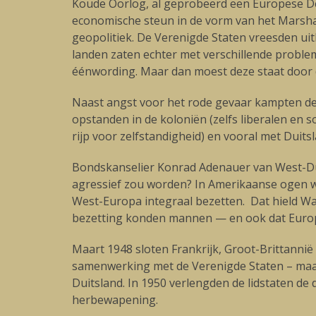
Koude Oorlog, al geprobeerd een Europese Def
economische steun in de vorm van het Marshal
geopolitiek. De Verenigde Staten vreesden u
landen zaten echter met verschillende proble
éénwording. Maar dan moest deze staat doo
Naast angst voor het rode gevaar kampten d
opstanden in de koloniën (zelfs liberalen en s
rijp voor zelfstandigheid) en vooral met Duit
Bondskanselier Konrad Adenauer van West-Dui
agressief zou worden? In Amerikaanse ogen wa
West-Europa integraal bezetten. Dat hield Was
bezetting konden mannen — en ook dat Europa
Maart 1948 sloten Frankrijk, Groot-Brittannië
samenwerking met de Verenigde Staten – maar
Duitsland. In 1950 verlengden de lidstaten d
herbewapening.