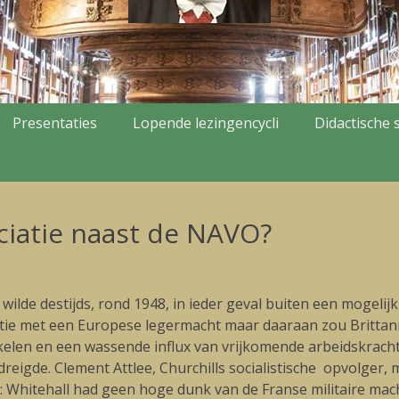
Presentaties
Lopende lezingencycli
Didactische s
ciatie naast de NAVO?
ilde destijds, rond 1948, in ieder geval buiten een mogelijk 
atie met een Europese legermacht maar daaraan zou Brittann
rikelen en een wassende influx van vrijkomende arbeidskrac
eigde. Clement Attlee, Churchills socialistische opvolger,
nd: Whitehall had geen hoge dunk van de Franse militaire ma