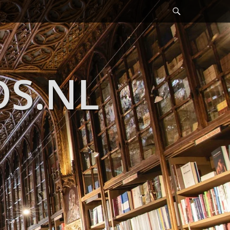
Header
Toggle
DS.NL