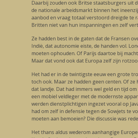
Daarbij zouden ook Britse staatsburgers uit
de nationale arbeidsmarkt binnen het ineenz
aanbod en vraag totaal verstoord dreigde te
Britten niet van hun inspanningen en zelf v
Ze hadden best in de gaten dat de Fransen ove
Indië, dat autonomie eiste, de handen vol. L
moeten ophouden. Of Parijs daartoe bij machte
Maar dat vond ook dat Europa zelf zijn rotzoo
Het had er in de twintigste eeuw een grote 
toch ook. Maar ze hadden geen centen. Of ze 
dat landje. Dat had immers wel geld en tijd o
een mobiel veldleger met de modernste apparat
werden dienstplichtigen ingezet vooral op Jav
had om zelf in defensie tegen de Sowjets te 
moeten aan bemoeien? Die discussie was redeli
Het thans aldus wederom aanhangige Europese v