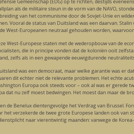
ensie Gemeenschap (EDG) op te richten, destijds eveneens 
lplan als de militaire steun in de vorm van de NAVO, stond
itbreiding van het communisme door de Sovjet-Unie en wild
men. Vooral de status van Duitsland was een daarvan. Stalin
r de West-Europeanen neutraal gehouden worden, waarvoor
eze West-Europese staten met de wederopbouw van de econ
ocialisten, die in principe vonden dat de koloniën ooit zelf
sland, zelfs als in een gewapende eeuwigdurende neutralite
tsland was een democraat, maar welke garantie was er dat 
ren dit echter niet de relevante problemen. Het echte acut
hington Europa ook steeds voor – ook al was er gerede twij
 dat nu zelf moest bedwingen. Het moest dan maar de bro
 en de Benelux dientengevolge het Verdrag van Brussel. Form
 het verzekerde de twee grote Europese landen ook van st
e dienstplicht naar vierentwintig maanden: vanwege de Kor