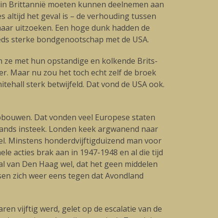
n in Brittannië moeten kunnen deelnemen aan
 altijd het geval is – de verhouding tussen
maar uitzoeken. Een hoge dunk hadden de
eeds sterke bondgenootschap met de USA.
en ze met hun opstandige en kolkende Brits-
r. Maar nu zou het toch echt zelf de broek
tehall sterk betwijfeld. Dat vond de USA ook.
opbouwen. Dat vonden veel Europese staten
rlands insteek. Londen keek argwanend naar
pel. Minstens honderdvijftigduizend man voor
e acties brak aan in 1947-1948 en al die tijd
aal van Den Haag wel, dat het geen middelen
ksen zich weer eens tegen dat Avondland
en vijftig werd, gelet op de escalatie van de