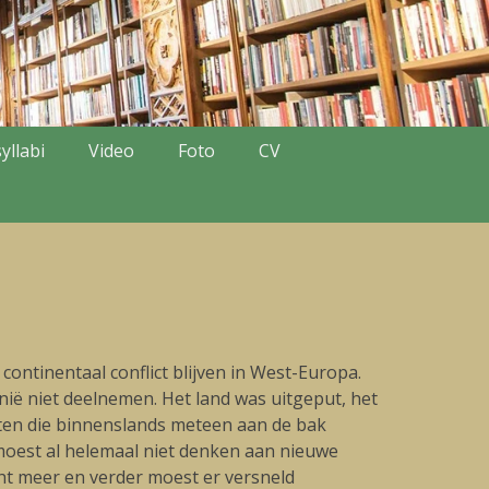
yllabi
Video
Foto
CV
continentaal conflict blijven in West-Europa.
ië niet deelnemen. Het land was uitgeput, het
hten die binnenslands meteen aan de bak
 moest al helemaal niet denken aan nieuwe
cht meer en verder moest er versneld