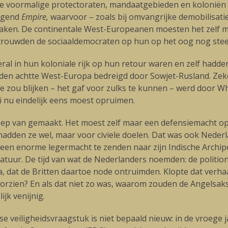
 de voormalige protectoraten, mandaatgebieden en kolonië
ijgend
Empire,
waarvoor – zoals bij omvangrijke demobilisaties
 raken. De continentale West-Europeanen moesten het zelf 
ertrouwden de sociaaldemocraten op hun op het oog nog st
ral in hun koloniale rijk op hun retour waren en zelf hadd
onden achtte West-Europa bedreigd door Sowjet-Rusland. Zeke
 zou blijken – het gaf voor zulks te kunnen – werd door Whi
i nu eindelijk eens moest opruimen.
troep van gemaakt. Het moest zelf maar een defensiemacht 
hadden ze wel, maar voor civiele doelen. Dat was ook Nede
m een enorme legermacht te zenden naar zijn Indische Archi
uur. De tijd van wat de Nederlanders noemden: de politionel
a, dat de Britten daartoe node ontruimden. Klopte dat verh
voorzien? En als dat niet zo was, waarom zouden de Angelsa
jk venijnig.
eiligheidsvraagstuk is niet bepaald nieuw: in de vroege jar