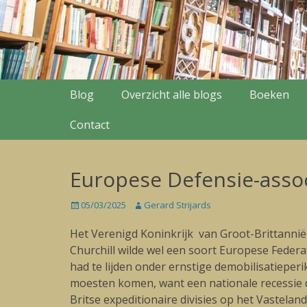
Secondary Menu
Skip
Blog
Overzicht alle blogs
Boeken
to
content
Contact
Europese Defensie-asso
Posted
05/03/2025
Author
Gerard Strijards
on
Het Verenigd Koninkrijk van Groot-Brittannië w
Churchill wilde wel een soort Europese Feder
had te lijden onder ernstige demobilisatiepe
moesten komen, want een nationale recessie dr
Britse expeditionaire divisies op het Vastela