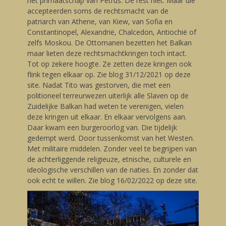
het primaatschap van Petrus. De rest niet. Maar die
accepteerden soms de rechtsmacht van de
patriarch van Athene, van Kiew, van Sofia en
Constantinopel, Alexandrië, Chalcedon, Antiochië of
zelfs Moskou. De Ottomanen bezetten het Balkan
maar lieten deze rechtsmachtkringen toch intact.
Tot op zekere hoogte. Ze zetten deze kringen ook
flink tegen elkaar op. Zie blog 31/12/2021 op deze
site. Nadat Tito was gestorven, die met een
politioneel terreurwezen uiterlijk alle Slaven op de
Zuidelijke Balkan had weten te verenigen, vielen
deze kringen uit elkaar. En elkaar vervolgens aan.
Daar kwam een burgeroorlog van. Die tijdelijk
gedempt werd. Door tussenkomst van het Westen.
Met militaire middelen. Zonder veel te begrijpen van
de achterliggende religieuze, etnische, culturele en
ideologische verschillen van de naties. En zonder dat
ook echt te willen. Zie blog 16/02/2022 op deze site.