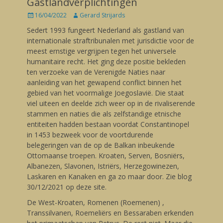
Gastlandverplichtingen
Posted
16/04/2022
Author
Gerard Strijards
on
Sedert 1993 fungeert Nederland als gastland van
internationale straftribunalen met jurisdictie voor de
meest ernstige vergrijpen tegen het universele
humanitaire recht. Het ging deze positie bekleden
ten verzoeke van de Verenigde Naties naar
aanleiding van het gewapend conflict binnen het
gebied van het voormalige Joegoslavië. Die staat
viel uiteen en deelde zich weer op in de rivaliserende
stammen en naties die als zelfstandige etnische
entiteiten hadden bestaan voordat Constantinopel
in 1453 bezweek voor de voortdurende
belegeringen van de op de Balkan inbeukende
Ottomaanse troepen. Kroaten, Serven, Bosniërs,
Albanezen, Slavonen, Istriërs, Herzegowinezen,
Laskaren en Kanaken en ga zo maar door. Zie blog
30/12/2021 op deze site.
De West-Kroaten, Romenen (Roemenen) ,
Transsilvanen, Roemeliërs en Bessaraben erkenden