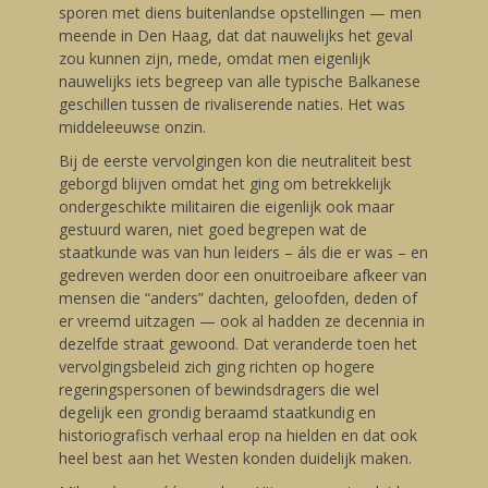
sporen met diens buitenlandse opstellingen — men
meende in Den Haag, dat dat nauwelijks het geval
zou kunnen zijn, mede, omdat men eigenlijk
nauwelijks iets begreep van alle typische Balkanese
geschillen tussen de rivaliserende naties. Het was
middeleeuwse onzin.
Bij de eerste vervolgingen kon die neutraliteit best
geborgd blijven omdat het ging om betrekkelijk
ondergeschikte militairen die eigenlijk ook maar
gestuurd waren, niet goed begrepen wat de
staatkunde was van hun leiders – áls die er was – en
gedreven werden door een onuitroeibare afkeer van
mensen die “anders” dachten, geloofden, deden of
er vreemd uitzagen — ook al hadden ze decennia in
dezelfde straat gewoond. Dat veranderde toen het
vervolgingsbeleid zich ging richten op hogere
regeringspersonen of bewindsdragers die wel
degelijk een grondig beraamd staatkundig en
historiografisch verhaal erop na hielden en dat ook
heel best aan het Westen konden duidelijk maken.