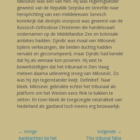
Milosevìc was één van hen. Hij was regeringsleider
geweest van de Republik Serpska en streefde naar
heroprichting van een middeleeuws Servisch
koninkrijk dat destijds voorpost was geweest van de
Russisch-Orthodoxe Christenen die handelsvaart
ondernamen op de Middellandse Zee en koloniale
ambities hadden. Djindìc was rivaal van Milosevìc
tijdens verkiezingen, die beiden duchtig hadden
vervalst en gecorrumpeerd, maar Djindìc had bereikt
dat hij als winnaar kon poseren. Hij wist te
bewerkstelligen dat het tribunaal in Den Haag
meteen daarna uitlevering vroeg van Milosevìc. Zo
was hij zijn tegenstander kwijt. Definitief. Naar
bleek. Milosevìc gebruikte echter het tribunaal als
platform om het Westen eens flink te kakken te
zetten. En toen bleek de toegezegde neutraliteit van
Nederland als gastland toch ineens erg bezwaarlijk.
Bericht
← Vorige
Volgende →
navigatie
Vorige
Aanklachten bij het
Volgende
This tribunal false