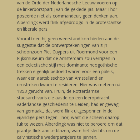
van de Orde der Nederlandsche Leeuw voeren op
de linkerborstpartij van de geklede jas. Maar Thor
poseerde niet als commandeur, geen denken aan.
Alberdingk werd flink afgedroogd in de protestantse
en liberale pers.
Vooral toen hij geen weerstand kon bieden aan de
suggestie dat de ontwerptekeningen van zijn
schoonzoon Piet Cuypers uit Roermond voor een
Rijksmuseum dat de Amsterdam zou verrijzen in
een eclectische stijl met dominante neogothische
trekken eigenlijk bedoeld waren voor een paleis,
waar een aartsbisschop van Amstelland en
omstreken kwam te resideren. Hier was meteen ná
1853 gerucht van. Fruin, de Rotterdamse
stadsarchivaris die aasde op een leeropdracht
vaderlandse geschiedenis te Leiden, had er gewag
van gemaakt, dat werd flink uitgesponnen in de
vijandige pers tegen Thor, want die scheen daarop
tuk te wezen. Alberdingk was niet te beroerd om dat
praatje flink aan te blazen, ware het slechts om de
calvinistische wederpartijders te jennen.