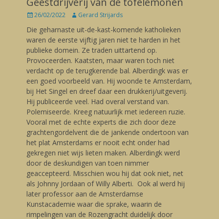
Geestdrijverij van de tofelemonen
Posted
26/02/2022
Author
Gerard Strijards
on
Die geharnaste uit-de-kast-komende katholieken
waren de eerste vijftig jaren niet te harden in het
publieke domein. Ze traden uittartend op.
Provoceerden. Kaatsten, maar waren toch niet
verdacht op de terugkerende bal. Alberdingk was er
een goed voorbeeld van. Hij woonde te Amsterdam,
bij Het Singel en dreef daar een drukkerij/uitgeverij.
Hij publiceerde veel. Had overal verstand van.
Polemiseerde. Kreeg natuurlijk met iedereen ruzie.
Vooral met de echte experts die zich door deze
grachtengordelvent die de jankende ondertoon van
het plat Amsterdams er nooit echt onder had
gekregen niet wijs lieten maken. Alberdingk werd
door de deskundigen van toen nimmer
geaccepteerd. Misschien wou hij dat ook niet, net
als Johnny Jordaan of Willy Alberti. Ook al werd hij
later professor aan de Amsterdamse
Kunstacademie waar die sprake, waarin de
rimpelingen van de Rozengracht duidelijk door