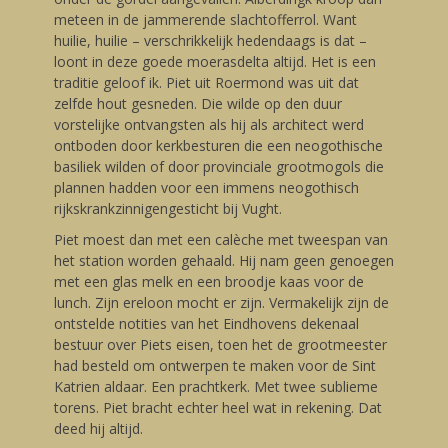
meteen in de jammerende slachtofferrol. Want
huilie, huilie – verschrikkelijk hedendaags is dat –
loont in deze goede moerasdelta altijd. Het is een
traditie geloof ik. Piet uit Roermond was uit dat
zelfde hout gesneden. Die wilde op den duur
vorstelijke ontvangsten als hij als architect werd
ontboden door kerkbesturen die een neogothische
basiliek wilden of door provinciale grootmogols die
plannen hadden voor een immens neogothisch
rijkskrankzinnigengesticht bij Vught.
Piet moest dan met een calèche met tweespan van
het station worden gehaald. Hij nam geen genoegen
met een glas melk en een broodje kaas voor de
lunch. Zijn ereloon mocht er zijn. Vermakelijk zijn de
ontstelde notities van het Eindhovens dekenaal
bestuur over Piets eisen, toen het de grootmeester
had besteld om ontwerpen te maken voor de Sint
Katrien aldaar. Een prachtkerk. Met twee sublieme
torens. Piet bracht echter heel wat in rekening. Dat
deed hij altijd.