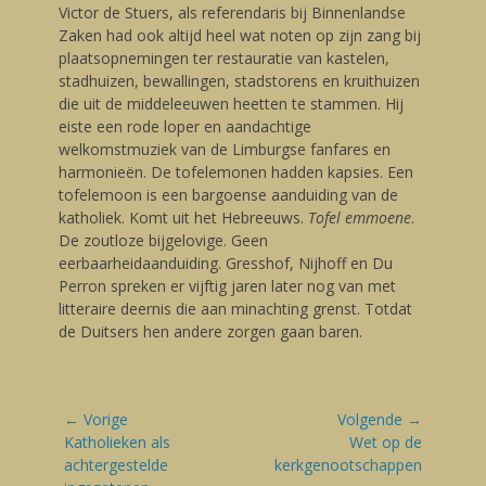
Victor de Stuers, als referendaris bij Binnenlandse
Zaken had ook altijd heel wat noten op zijn zang bij
plaatsopnemingen ter restauratie van kastelen,
stadhuizen, bewallingen, stadstorens en kruithuizen
die uit de middeleeuwen heetten te stammen. Hij
eiste een rode loper en aandachtige
welkomstmuziek van de Limburgse fanfares en
harmonieën. De tofelemonen hadden kapsies. Een
tofelemoon is een bargoense aanduiding van de
katholiek. Komt uit het Hebreeuws.
Tofel emmoene
.
De zoutloze bijgelovige. Geen
eerbaarheidaanduiding. Gresshof, Nijhoff en Du
Perron spreken er vijftig jaren later nog van met
litteraire deernis die aan minachting grenst. Totdat
de Duitsers hen andere zorgen gaan baren.
Bericht
← Vorige
Volgende →
navigatie
Vorige
Katholieken als
Volgende
Wet op de
blog:
achtergestelde
blog:
kerkgenootschappen