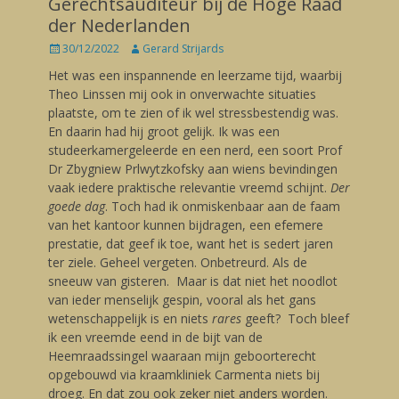
Gerechtsauditeur bij de Hoge Raad
der Nederlanden
Posted
30/12/2022
Author
Gerard Strijards
on
Het was een inspannende en leerzame tijd, waarbij
Theo Linssen mij ook in onverwachte situaties
plaatste, om te zien of ik wel stressbestendig was.
En daarin had hij groot gelijk. Ik was een
studeerkamergeleerde en een nerd, een soort Prof
Dr Zbygniew Prlwytzkofsky aan wiens bevindingen
vaak iedere praktische relevantie vreemd schijnt.
Der
goede dag
. Toch had ik onmiskenbaar aan de faam
van het kantoor kunnen bijdragen, een efemere
prestatie, dat geef ik toe, want het is sedert jaren
ter ziele. Geheel vergeten. Onbetreurd. Als de
sneeuw van gisteren. Maar is dat niet het noodlot
van ieder menselijk gespin, vooral als het gans
wetenschappelijk is en niets
rares
geeft? Toch bleef
ik een vreemde eend in de bijt van de
Heemraadssingel waaraan mijn geboorterecht
opgebouwd via kraamkliniek Carmenta niets bij
droeg. En dat zou ook zeker niet anders worden.