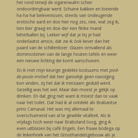
het rond terwijl de sigarenwalm schier
ondoordringbaar werd. Schuine bakken en loeiende
ha-ha-ha! belevenissen, steeds van ondeugende
erotische aard en doe hier nog zes, nee, wat zeg ik,
tien bier graag en doe-der een flinke mand
bitterballen bij. Lekker wijf dat je bij je had
onderlaatst amice, dat zie ik óok liever dan het
paard van de schillenboer. Glazen omvallend als
dominostenen van de lange houten tafels en weer
een nieuwe lichting die komt aanschuiven.
En ik met mijn keurige gedekte kostuums met
pied-
de-poule
-motief dat hier ganselijk geen navolging
kon vinden, zij het dat ik minzaam geduld werd.
Gezellig was het wel. Maar dan moest je gelijk op
drinken. En dat ging niet want ik moest dan te vaak
naar het toilet. Dat had ik al ontdekt als Brabantse
prins Carnaval. Het was mij allemaal te
overschuimend van al te gewilde vitaliteit. Als ik
vrijdags toch weer naar Braboland toog, ging ik
even uitblazen bij café Engels. Een fraaie bodega op
de linkerhoek van het Groothandelsgebouw als je