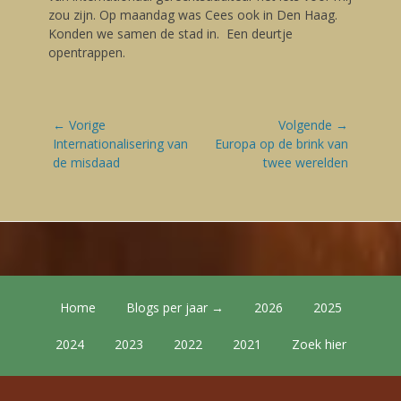
zou zijn. Op maandag was Cees ook in Den Haag.
Konden we samen de stad in. Een deurtje
opentrappen.
Bericht
← Vorige
Volgende →
navigatie
Vorige
Internationalisering van
Volgende
Europa op de brink van
blog:
de misdaad
blog:
twee werelden
Footer Menu
Skip
Home
Blogs per jaar →
2026
2025
to
content
2024
2023
2022
2021
Zoek hier