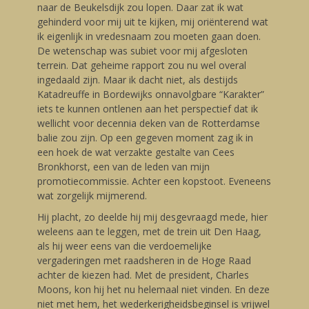
naar de Beukelsdijk zou lopen. Daar zat ik wat
gehinderd voor mij uit te kijken, mij oriënterend wat
ik eigenlijk in vredesnaam zou moeten gaan doen.
De wetenschap was subiet voor mij afgesloten
terrein. Dat geheime rapport zou nu wel overal
ingedaald zijn. Maar ik dacht niet, als destijds
Katadreuffe in Bordewijks onnavolgbare “Karakter”
iets te kunnen ontlenen aan het perspectief dat ik
wellicht voor decennia deken van de Rotterdamse
balie zou zijn. Op een gegeven moment zag ik in
een hoek de wat verzakte gestalte van Cees
Bronkhorst, een van de leden van mijn
promotiecommissie. Achter een kopstoot. Eveneens
wat zorgelijk mijmerend.
Hij placht, zo deelde hij mij desgevraagd mede, hier
weleens aan te leggen, met de trein uit Den Haag,
als hij weer eens van die verdoemelijke
vergaderingen met raadsheren in de Hoge Raad
achter de kiezen had. Met de president, Charles
Moons, kon hij het nu helemaal niet vinden. En deze
niet met hem, het wederkerigheidsbeginsel is vrijwel