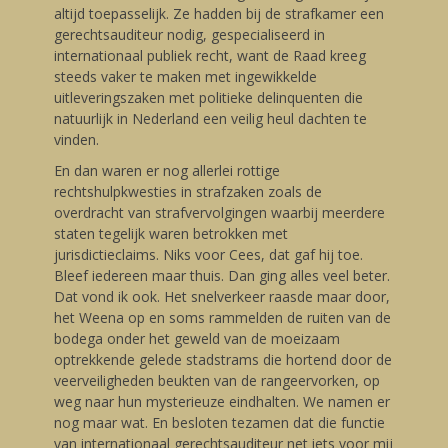
altijd toepasselijk. Ze hadden bij de strafkamer een
gerechtsauditeur nodig, gespecialiseerd in
internationaal publiek recht, want de Raad kreeg
steeds vaker te maken met ingewikkelde
uitleveringszaken met politieke delinquenten die
natuurlijk in Nederland een veilig heul dachten te
vinden.
En dan waren er nog allerlei rottige
rechtshulpkwesties in strafzaken zoals de
overdracht van strafvervolgingen waarbij meerdere
staten tegelijk waren betrokken met
jurisdictieclaims. Niks voor Cees, dat gaf hij toe.
Bleef iedereen maar thuis. Dan ging alles veel beter.
Dat vond ik ook. Het snelverkeer raasde maar door,
het Weena op en soms rammelden de ruiten van de
bodega onder het geweld van de moeizaam
optrekkende gelede stadstrams die hortend door de
veerveiligheden beukten van de rangeervorken, op
weg naar hun mysterieuze eindhalten. We namen er
nog maar wat. En besloten tezamen dat die functie
van internationaal gerechtsauditeur net iets voor mij