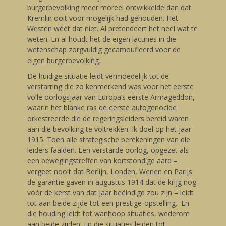
burgerbevolking meer moreel ontwikkelde dan dat
Kremlin ooit voor mogelijk had gehouden. Het
Westen wéét dat niet. Al pretendeert het heel wat te
weten. En al houdt het de eigen lacunes in die
wetenschap zorgvuldig gecamoufleerd voor de
eigen burgerbevolking.
De huidige situatie leidt vermoedelijk tot de
verstarring die zo kenmerkend was voor het eerste
volle oorlogsjaar van Europa’s eerste Armageddon,
waarin het blanke ras de eerste autogenocide
orkestreerde die de regeringsleiders bereid waren
aan die bevolking te voltrekken. Ik doel op het jaar
1915. Toen alle strategische berekeningen van die
leiders faalden. Een verstarde oorlog, opgezet als
een bewegingstreffen van kortstondige aard –
vergeet nooit dat Berlijn, Londen, Wenen en Parijs
de garantie gaven in augustus 1914 dat de krijg nog
vóór de kerst van dat jaar beëindigd zou zijn – leidt
tot aan beide zijde tot een prestige-opstelling. En
die houding leidt tot wanhoop situaties, wederom
aan beide zijden. En die situaties leiden tot