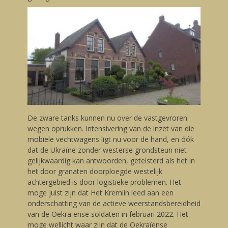
De zware tanks kunnen nu over de vastgevroren
wegen oprukken. Intensivering van de inzet van die
mobiele vechtwagens ligt nu voor de hand, en óók
dat de Ukraïne zonder westerse grondsteun niet
gelijkwaardig kan antwoorden, geteisterd als het in
het door granaten doorploegde westelijk
achtergebied is door logistieke problemen. Het
moge juist zijn dat Het Kremlin leed aan een
onderschatting van de actieve weerstandsbereidheid
van de Oekraïense soldaten in februari 2022. Het
moge wellicht waar zijn dat de Oekraïense