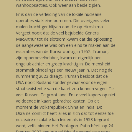
wanhoopsacties. Ook weer aan beide zijden.
Er is dan de verleiding van de lokale nucleaire
operaties via kleine bommen. Die overigens velen
malen krachtiger blijven dan die op Hiroshima.
Vergeet nooit dat de veel bejubelde General
MacArthur tot de slotsom kwam dat die oplossing
de aangewezene was om een eind te maken aan de
escalaties van de Korea-oorlog in 1952. Truman,
zijn opperbevelhebber, kwam er eigenlijk per
ongeluk achter en greep krachtig in. De mensheid
stommelt blindelings een nieuw jaar in. Dat nog de
nummering 2023 draagt. Truman besloot dat de
USA nooit Rusland zonder gevaar voor de eigen
staatsexistentie van de kaart zou kunnen vegen. Te
veel Russen. Te groot land. En te veel kapers op niet
voldoende in kaart gebrachte kusten. Op dit
moment de Volksrepubliek China en India. Dit
Ukraïne-conflict heeft alles in zich dat tot eenzelfde
nucleaire escalatie kan leiden als in 1953 begroot
werd, zelfs binnen Het Pentagon. Putin hééft op 24
februari 2022 een mogelijkheid opengelaten voor