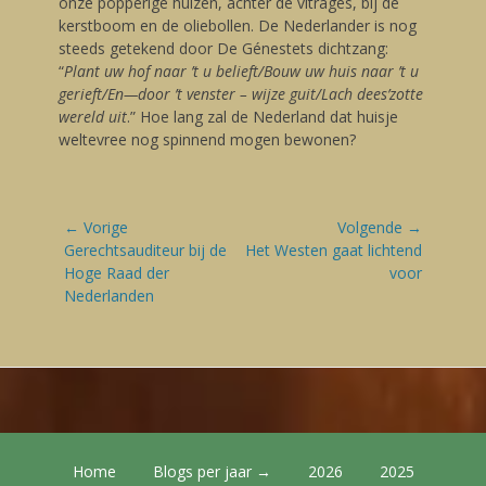
onze popperige huizen, achter de vitrages, bij de
kerstboom en de oliebollen. De Nederlander is nog
steeds getekend door De Génestets dichtzang:
“
Plant uw hof naar ’t u belieft/Bouw uw huis naar ’t u
gerieft/En—door ’t venster – wijze guit/Lach dees’zotte
wereld uit
.” Hoe lang zal de Nederland dat huisje
weltevree nog spinnend mogen bewonen?
Bericht
← Vorige
Volgende →
navigatie
Vorige
Gerechtsauditeur bij de
Volgende
Het Westen gaat lichtend
blog:
Hoge Raad der
blog:
voor
Nederlanden
Footer Menu
Skip
Home
Blogs per jaar →
2026
2025
to