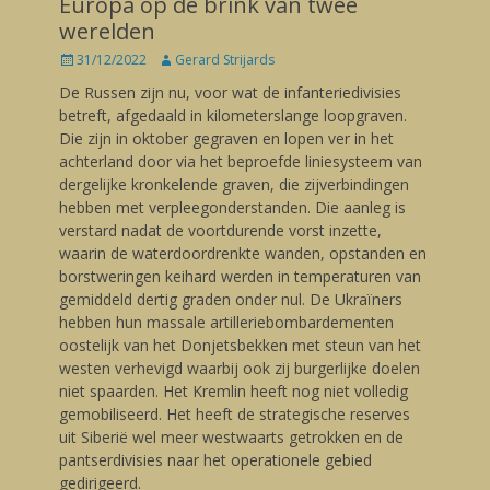
Europa op de brink van twee
werelden
Posted
31/12/2022
Author
Gerard Strijards
on
De Russen zijn nu, voor wat de infanteriedivisies
betreft, afgedaald in kilometerslange loopgraven.
Die zijn in oktober gegraven en lopen ver in het
achterland door via het beproefde liniesysteem van
dergelijke kronkelende graven, die zijverbindingen
hebben met verpleegonderstanden. Die aanleg is
verstard nadat de voortdurende vorst inzette,
waarin de waterdoordrenkte wanden, opstanden en
borstweringen keihard werden in temperaturen van
gemiddeld dertig graden onder nul. De Ukraïners
hebben hun massale artilleriebombardementen
oostelijk van het Donjetsbekken met steun van het
westen verhevigd waarbij ook zij burgerlijke doelen
niet spaarden. Het Kremlin heeft nog niet volledig
gemobiliseerd. Het heeft de strategische reserves
uit Siberië wel meer westwaarts getrokken en de
pantserdivisies naar het operationele gebied
gedirigeerd.