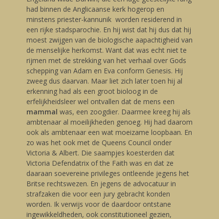
had binnen de Anglicaanse kerk hogerop en
minstens priester-kannunik worden residerend in
een rijke stadsparochie. En hij wist dat hij dus dat hij
moest zwijgen van de biologische aapachtigheid van
de menselijke herkomst. Want dat was echt niet te
rijmen met de strekking van het verhaal over Gods
schepping van Adam en Eva conform Genesis. Hij
zweeg dus daarvan. Maar liet zich later toen hij al
erkenning had als een groot bioloog in de
erfelijkheidsleer wel ontvallen dat de mens een
mammal
was, een zoogdier. Daarmee kreeg hij als
ambtenaar al moeilijkheden genoeg. Hij had daarom
ook als ambtenaar een wat moeizame loopbaan. En
zo was het ook met de Queens Council onder
Victoria & Albert. Die saampjes koesterden dat
Victoria Defendatrix of the Faith was en dat ze
daaraan soevereine privileges ontleende jegens het
Britse rechtswezen. En jegens de advocatuur in
strafzaken die voor een jury gebracht konden
worden. Ik verwijs voor de daardoor ontstane
ingewikkeldheden, ook constitutioneel gezien,