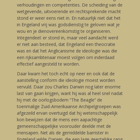
verhoudingen en competenties. De scheiding van de
wetgevende, uitvoerende en rechtsprekende macht
stond er weer eens niet in. En natuurlijk niet dat het
in Engeland vrij was godsdienstig te geloven wat je
wou en je dienovereenkomstig te organiseren.
Integendeel: er stond in, maar veel aandacht werd
er niet aan besteed, dat Engeland een theocratie
was en dat het Anglicanisme de ideologie was die
een rijksambtenaar moest volgen om inderdaad
effectief aangesteld te worden.
Daar kwam het toch echt op neer en ook dat de
aanstelling conform die ideologie moest worden
vervuld. Daar zou Charles Darwin nog later enorme
last van gaan krijgen, want hij was al heel snel nadat
hij met de oorlogsbodem “The Beagle” de
toenmalige Zuid-Amerikaanse Archipelgroepen was
afgezeild ervan overtuigd dat hij wetenschappelijk
kon bewijzen dat de mens een aapachtige
gemeenschappelijke voorouder deelde met de
mensapen. Net als de gemiddelde barrister in
Engeland wilde Darwin, die een lage geestelijke rang