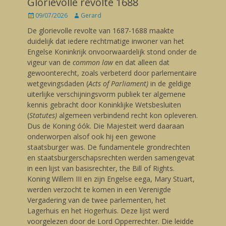
Glorievolle revolte 1688
Posted
09/07/2026
Author
Gerard
on
De glorievolle revolte van 1687-1688 maakte
duidelijk dat iedere rechtmatige inwoner van het
Engelse Koninkrijk onvoorwaardelijk stond onder de
vigeur van de
common law
en dat alleen dat
gewoonterecht, zoals verbeterd door parlementaire
wetgevingsdaden (
Acts of Parliament)
in de geldige
uiterlijke verschijningsvorm publiek ter algemene
kennis gebracht door Koninklijke Wetsbesluiten
(
Statutes)
algemeen verbindend recht kon opleveren.
Dus de Koning óók. Die Majesteit werd daaraan
onderworpen alsof ook hij een gewone
staatsburger was. De fundamentele grondrechten
en staatsburgerschapsrechten werden samengevat
in een lijst van basisrechter, the Bill of Rights.
Koning Willem III en zijn Engelse eega, Mary Stuart,
werden verzocht te komen in een Verenigde
Vergadering van de twee parlementen, het
Lagerhuis en het Hogerhuis. Deze lijst werd
voorgelezen door de Lord Opperrechter. Die leidde