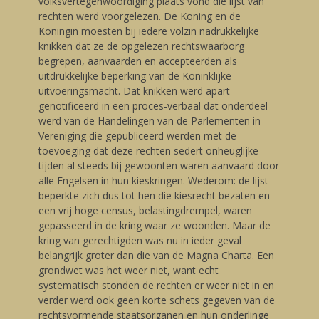
volksvertegenwoordiging plaats vond die lijst van
rechten werd voorgelezen. De Koning en de
Koningin moesten bij iedere volzin nadrukkelijke
knikken dat ze de opgelezen rechtswaarborg
begrepen, aanvaarden en accepteerden als
uitdrukkelijke beperking van de Koninklijke
uitvoeringsmacht. Dat knikken werd apart
genotificeerd in een proces-verbaal dat onderdeel
werd van de Handelingen van de Parlementen in
Vereniging die gepubliceerd werden met de
toevoeging dat deze rechten sedert onheuglijke
tijden al steeds bij gewoonten waren aanvaard door
alle Engelsen in hun kieskringen. Wederom: de lijst
beperkte zich dus tot hen die kiesrecht bezaten en
een vrij hoge census, belastingdrempel, waren
gepasseerd in de kring waar ze woonden. Maar de
kring van gerechtigden was nu in ieder geval
belangrijk groter dan die van de Magna Charta. Een
grondwet was het weer niet, want echt
systematisch stonden de rechten er weer niet in en
verder werd ook geen korte schets gegeven van de
rechtsvormende staatsorganen en hun onderlinge