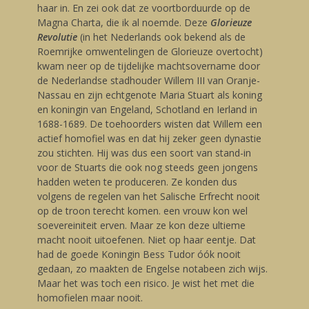
haar in. En zei ook dat ze voortborduurde op de
Magna Charta, die ik al noemde. Deze
Glorieuze
Revolutie
(in het Nederlands ook bekend als de
Roemrijke omwenteling
en de Glorieuze overtocht)
kwam neer op de tijdelijke machtsovername door
de Nederlandse stadhouder Willem III van Oranje-
Nassau en zijn echtgenote Maria Stuart als koning
en koningin van Engeland, Schotland en Ierland in
1688-1689. De toehoorders wisten dat Willem een
actief homofiel was en dat hij zeker geen dynastie
zou stichten. Hij was dus een soort van stand-in
voor de Stuarts die ook nog steeds geen jongens
hadden weten te produceren. Ze konden dus
volgens de regelen van het Salische Erfrecht nooit
op de troon terecht komen. een vrouw kon wel
soevereiniteit erven. Maar ze kon deze ultieme
macht nooit uitoefenen. Niet op haar eentje. Dat
had de goede Koningin Bess Tudor óók nooit
gedaan, zo maakten de Engelse notabeen zich wijs.
Maar het was toch een risico. Je wist het met die
homofielen maar nooit.