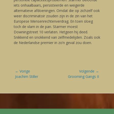
iets onhaalbaars, persisteerde en weigerde
alternatieve afdoeningen. Omdat die op zichzelf ook
weer discriminatoir zouden zijn in de zin van het
Europese Mensenrechtenverdrag. En toen sloeg
toch de vlam in de pan. Starmer moest
Downingstreet 10 verlaten. Hetgeen hij deed.
Snikkend en snokkend van zelfmedelijden. Zoals ook
de Nederlandse premier in zo’n geval zou doen.
Bericht
← Vorige
Volgende →
navigatie
Vorige
Joachim Stiller
Volgende
Grooming Gangs II
blog:
blog: