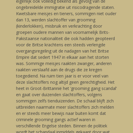
eigenlijk ook volledig bekend als gevolg van de
ongebreidelde immigratie uit risicodragende staten.
Kwetsbare meisjes en tieners, sommigen niet ouder
dan 13, werden slachtoffer van grooming
(kinderlokken), misbruik en verkrachting door
groepen oudere mannen van voornamelijk Brits-
Pakistaanse nationaliteit die ook hadden geopteerd
voor de Britse krachtens een steeds verlengde
overgangsregeling uit de nadagen van het Britse
Empire dat sedert 1947 in elkaar aan het storten
was. Sommige meisjes raakten zwanger, anderen
raakten verslaafd aan de drugs die ze kregen
toegediend. Na ruim tien jaar is er voor veel van
deze slachtoffers nog altijd geen gerechtigheid. Het
heet in Groot-Brittannië het ‘grooming gang scandal’
en gaat over duizenden slachtoffers, volgens
sommigen zelfs tienduizenden. De schaal blijft zich
uitbreiden naarmate meer slachtoffers zich melden
en er steeds meer bewijs naar buiten komt dat
criminele grooming gangs actief waren in
verschillende Engelse steden. Binnen de politiek
wordt het schandaal inmiddels gekaapt door wat