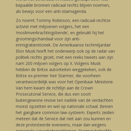
bepaalde bronnen radicaal rechts blijven noemen,
als bewijs voor een anti-islamagenda.
Zo noemt Tommy Robinson, een radicaal-rechtse
activist met miljoenen volgers, het een
‘moslimverkrachtingsbende’, en gebruikt hij het
groomingschandaal voor zijn anti-
immigratieretoriek. De Amerikaanse techmiljardair
Elon Musk heeft het onderwerp ook op de radar van
politiek rechts gezet, met een reeks tweets aan zijn
ruim 200 miljoen volgers op X. Volgens Musk
hebben de Britse autoriteiten weggekeken, ook de
Britse ex-premier Keir Starmer, die voorheen
verantwoordelijk was voor het Openbaar Ministerie.
Van hem kwam de richtlijn aan de Crown
Prosecutorial Service, die dus een soort
buitengewone revisie ten nadele van de verdachten
moest opzetten en wel op nationale schaal. Binnen
het gangbare common law-systeem. Experts zeiden
meteen dat de Service dat niet aan zou kunnen en
deze protesteerde eveneens, maar dan wegens
personele capaciteitsproblemen. Starmer beloofde