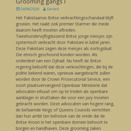
Grooming gangs I
Posted
24/06/2026
Author
Gerard
on
Het Pakistaanse-Britse verkrachtingsschandaal blijft
groeien. Het raakt ook premier Starmer die mede
daarom heeft moeten aftreden.
Tweehondervijftigduizend Britse jonge meisjes zijn
systemisch verkracht door Pakistani in luttel jaren.
Deze Pakistani zagen deze meisjes als oorlogsbuit.
Die etnisch geschoond konden worden. Als
onderdeel van een Djihad. Nu heeft de Britse
regering beloofd dat deze verkrachtingen, die bij de
politie bekend waren, opnieuw aangebracht zullen
worden door de Crown Prosecutorial Service, een
soort plaatsvervangend Openbaar Ministerie dat
advocaten inhuurt om op te treden als openbare
aanklager in strafzaken die voor een jury moeten
gebracht worden. Deze advocaten van hogere rang,
de befaamde Kings of Queens Councils verrichten
dan hun ambt ten behoeve van de vrede die de
Britse Kroon in het openbare domein behoort te
borgen en handhaven. Deze grooming zaken