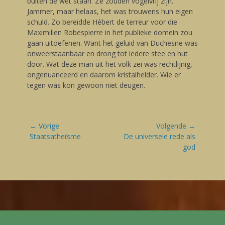
buiten de wet staan. Ze zouden vogelvrij zijn.
Jammer, maar helaas, het was trouwens hun eigen
schuld. Zo bereidde Hébert de terreur voor die
Maximilien Robespierre in het publieke domein zou
gaan uitoefenen. Want het geluid van Duchesne was
onweerstaanbaar en drong tot iedere stee en hut
door. Wat deze man uit het volk zei was rechtlijnig,
ongenuanceerd en daarom kristalhelder. Wie er
tegen was kon gewoon niet deugen.
Bericht
← Vorige
Volgende →
navigatie
Vorige
Staatsatheïsme
Volgende
De universele rede als
blog:
blog:
god
Footer Menu
Skip