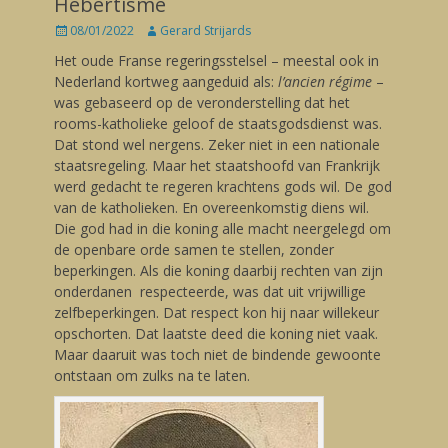
Hébertisme
Posted
08/01/2022
Author
Gerard Strijards
on
Het oude Franse regeringsstelsel – meestal ook in
Nederland kortweg aangeduid als:
l’ancien régime
–
was gebaseerd op de veronderstelling dat het
rooms-katholieke geloof de staatsgodsdienst was.
Dat stond wel nergens. Zeker niet in een nationale
staatsregeling. Maar het staatshoofd van Frankrijk
werd gedacht te regeren krachtens gods wil. De god
van de katholieken. En overeenkomstig diens wil.
Die god had in die koning alle macht neergelegd om
de openbare orde samen te stellen, zonder
beperkingen. Als die koning daarbij rechten van zijn
onderdanen respecteerde, was dat uit vrijwillige
zelfbeperkingen. Dat respect kon hij naar willekeur
opschorten. Dat laatste deed die koning niet vaak.
Maar daaruit was toch niet de bindende gewoonte
ontstaan om zulks na te laten.