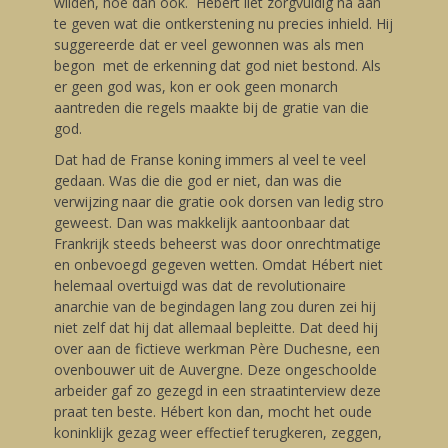
wilden, hoe dan ook. Hébert liet zorgvuldig na aan
te geven wat die ontkerstening nu precies inhield. Hij
suggereerde dat er veel gewonnen was als men
begon met de erkenning dat god niet bestond. Als
er geen god was, kon er ook geen monarch
aantreden die regels maakte bij de gratie van die
god.
Dat had de Franse koning immers al veel te veel
gedaan. Was die die god er niet, dan was die
verwijzing naar die gratie ook dorsen van ledig stro
geweest. Dan was makkelijk aantoonbaar dat
Frankrijk steeds beheerst was door onrechtmatige
en onbevoegd gegeven wetten. Omdat Hébert niet
helemaal overtuigd was dat de revolutionaire
anarchie van de begindagen lang zou duren zei hij
niet zelf dat hij dat allemaal bepleitte. Dat deed hij
over aan de fictieve werkman Père Duchesne, een
ovenbouwer uit de Auvergne. Deze ongeschoolde
arbeider gaf zo gezegd in een straatinterview deze
praat ten beste. Hébert kon dan, mocht het oude
koninklijk gezag weer effectief terugkeren, zeggen,