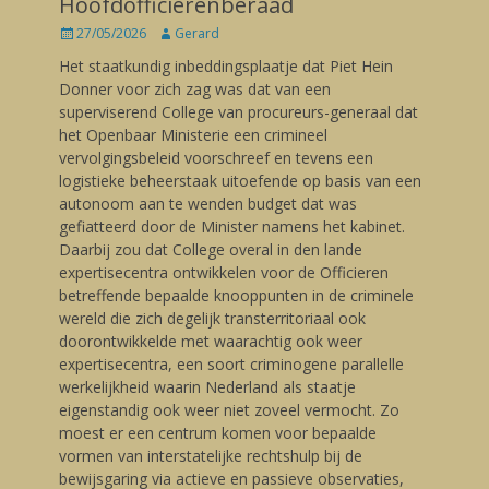
Hoofdofficierenberaad
Posted
27/05/2026
Author
Gerard
on
Het staatkundig inbeddingsplaatje dat Piet Hein
Donner voor zich zag was dat van een
superviserend College van procureurs-generaal dat
het Openbaar Ministerie een crimineel
vervolgingsbeleid voorschreef en tevens een
logistieke beheerstaak uitoefende op basis van een
autonoom aan te wenden budget dat was
gefiatteerd door de Minister namens het kabinet.
Daarbij zou dat College overal in den lande
expertisecentra ontwikkelen voor de Officieren
betreffende bepaalde knooppunten in de criminele
wereld die zich degelijk transterritoriaal ook
doorontwikkelde met waarachtig ook weer
expertisecentra, een soort criminogene parallelle
werkelijkheid waarin Nederland als staatje
eigenstandig ook weer niet zoveel vermocht. Zo
moest er een centrum komen voor bepaalde
vormen van interstatelijke rechtshulp bij de
bewijsgaring via actieve en passieve observaties,