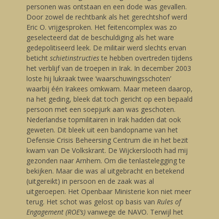
personen was ontstaan en een dode was gevallen.
Door zowel de rechtbank als het gerechtshof werd
Eric O. vrijgesproken. Het feitencomplex was zo
geselecteerd dat de beschuldiging als het ware
gedepolitiseerd leek. De militair werd slechts ervan
beticht
schietinstructies
te hebben overtreden tijdens
het verblijf van de troepen in Irak. In december 2003
loste hij lukraak twee ‘waarschuwingsschoten’
waarbij één Irakees omkwam. Maar meteen daarop,
na het geding, bleek dat toch gericht op een bepaald
persoon met een soepjurk aan was geschoten.
Nederlandse topmilitairen in Irak hadden dat ook
geweten. Dit bleek uit een bandopname van het
Defensie Crisis Beheersing Centrum die in het bezit
kwam van De Volkskrant. De Wijckerslooth had mij
gezonden naar Arnhem. Om die tenlastelegging te
bekijken. Maar die was al uitgebracht en betekend
(uitgereikt) in persoon en de zaak was al
uitgeroepen. Het Openbaar Ministerie kon niet meer
terug. Het schot was gelost op basis van
Rules of
Engagement (ROE’s)
vanwege de NAVO. Terwijl het