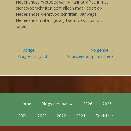
Nederlandse Wetboek van Militair Strafrecht met
dienstvoorschriften echt alleen maar doelt op
Nederlandse dienstvoorschriften. Vanwege
Nederlands militair gezag. Dat moest dus fout
lopen.
Bericht
← Vorige
Volgende →
navigatie
Vorige
Zwijgen is goud
Volgende
Vuurwerkramp Enschedé
blog:
blog:
Footer Menu
Skip
Home
Blogs per jaar →
2026
2025
to
content
2024
2023
2022
2021
Zoek hier