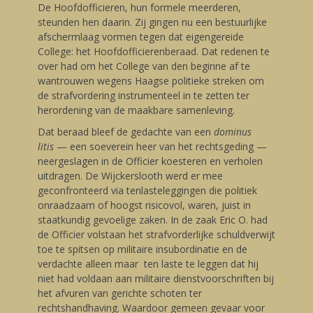
De Hoofdofficieren, hun formele meerderen,
steunden hen daarin. Zij gingen nu een bestuurlijke
afschermlaag vormen tegen dat eigengereide
College: het Hoofdofficierenberaad. Dat redenen te
over had om het College van den beginne af te
wantrouwen wegens Haagse politieke streken om
de strafvordering instrumenteel in te zetten ter
herordening van de maakbare samenleving.
Dat beraad bleef de gedachte van een
dominus
litis
— een soeverein heer van het rechtsgeding —
neergeslagen in de Officier koesteren en verholen
uitdragen. De Wijckerslooth werd er mee
geconfronteerd via tenlasteleggingen die politiek
onraadzaam of hoogst risicovol, waren, juist in
staatkundig gevoelige zaken. In de zaak Eric O. had
de Officier volstaan het strafvorderlijke schuldverwijt
toe te spitsen op militaire insubordinatie en de
verdachte alleen maar ten laste te leggen dat hij
niet had voldaan aan militaire dienstvoorschriften bij
het afvuren van gerichte schoten ter
rechtshandhaving. Waardoor gemeen gevaar voor