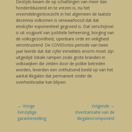
Destijds kwam de op schattingen van meer dan
honderdduizend en te vrezen is, nu het
vreemdelingentoezicht in het algemeen de laatste
decennia volkomen is verwaarloosd dat dat
eindcijfer exponentieel gegroeid is. Dat verschijnsel
is uit oogpunt van justitiële beheersing, borging van
de volksgezondheid, openbare orde en veiligheid
verontrustend. De COVIDcrisis-periode van twee
jaar leerde dat dat cijfer inmiddels enorm moet zijn
uitgedijd: lokale rampen zoals grote branden in
volkswijken die zelden door de politie betreden
worden, leverden een onthutsend beeld op van het
aantal illegalen dat permanent onder de
overheidsradar kan blijven.
Bericht
← Vorige
Volgende →
navigatie
Vorige
Eenzijdige
Volgende
Inventarisatie van de
blog:
garantiestelling
blog:
illegalencomponent