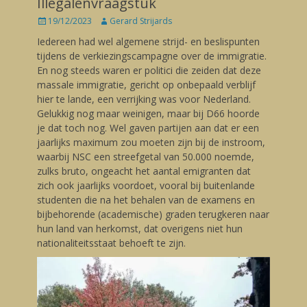
Illegalenvraagstuk
Posted
19/12/2023
Author
Gerard Strijards
on
Iedereen had wel algemene strijd- en beslispunten
tijdens de verkiezingscampagne over de immigratie.
En nog steeds waren er politici die zeiden dat deze
massale immigratie, gericht op onbepaald verblijf
hier te lande, een verrijking was voor Nederland.
Gelukkig nog maar weinigen, maar bij D66 hoorde
je dat toch nog. Wel gaven partijen aan dat er een
jaarlijks maximum zou moeten zijn bij de instroom,
waarbij NSC een streefgetal van 50.000 noemde,
zulks bruto, ongeacht het aantal emigranten dat
zich ook jaarlijks voordoet, vooral bij buitenlande
studenten die na het behalen van de examens en
bijbehorende (academische) graden terugkeren naar
hun land van herkomst, dat overigens niet hun
nationaliteitsstaat behoeft te zijn.