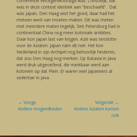
conferentie vertegenwoordigd was. Christelijk, dat
was in deze context identiek aan “beschaafd”. Dat
wás Japan, Den Haag wist het goed, daar had het
meteen werk van moeten maken. Dit was meten
met meerdere maten tegelijk, Sint Petersburg had in
continentaal China nog meer koloniale ambities.
Daar kon Japan last van krijgen. Azië was tenslotte
voor de Aziaten. Japan nám dit niet. Het kon
Nederland in zijn Archipel nog behoorlijk hinderen,
dat zou Den Haag nog merken. Op Batavia in Java
werd druk uitgeoefend, die merkbaar werd aan
koloniën op dat Plein. Er waren veel Japanners al
sedentair in Java.
Bericht
← Vorige
Volgende →
navigatie
Vorige
Andere mogendheden
Volgende
Andere Aziaten komen
blog:
blog:
ook