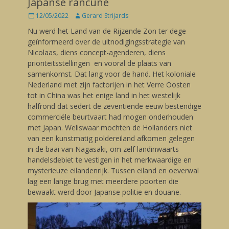
Japanse rancune
Posted
12/05/2022
Author
Gerard Strijards
on
Nu werd het Land van de Rijzende Zon ter dege
geïnformeerd over de uitnodigingsstrategie van
Nicolaas, diens concept-agenderen, diens
prioriteitsstellingen en vooral de plaats van
samenkomst. Dat lang voor de hand. Het koloniale
Nederland met zijn factorijen in het Verre Oosten
tot in China was het enige land in het westelijk
halfrond dat sedert de zeventiende eeuw bestendige
commerciële beurtvaart had mogen onderhouden
met Japan. Weliswaar mochten de Hollanders niet
van een kunstmatig poldereiland afkomen gelegen
in de baai van Nagasaki, om zelf landinwaarts
handelsdebiet te vestigen in het merkwaardige en
mysterieuze eilandenrijk. Tussen eiland en oeverwal
lag een lange brug met meerdere poorten die
bewaakt werd door Japanse politie en douane.