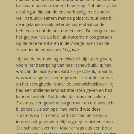
toekwam aan de mindere bevolking. Dat hield, aldus
de shogun die van de ene verbazing in de andere
viel, natuurlijk samen met de poldercultuur waarbij
de ingelanden vaak beter de waterstaatkunde
beheersten dat de bestuurders zelf. De shogun had
het galjoot “De Liefde” uit Rotterdam toegestaan
op de rede te ankeren in de vroege jaren van de
zeventiende eeuw voor Nagasaki.
Hij had de bemanning medische hulp laten geven,
vooral ter bestrijding van haar scheurbuik. Hij had
wat van de lading aanvaard als geschenk, maar hij
was vooral gefascineerd geweest door de kanons
en het schegbeeld onder de evenwichtskluiver. Hij
had een artilleriedemonstratie laten geven en had
kanons besteld. Dat beeld, dat was een zekere
Erasmus, een gewone burgerman, en dat was echt
bijzonder. De schipper had verteld wat deze
Erasmus op zijn conto had. Dat had de shogun
interessant gevonden. Hij begreep er niet veel van.
Die schipper evenmin. Maar er was dus een Boek