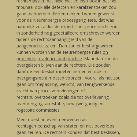
rechtsmassief, dat hield niet eo ipso ook in dat het
tribunaal ook alle defecten en karakteristieken zou
gaan overnemen die kenmerkend waren geweest
voor de Neurenbergse procesgang. Nee, dat was
natuurlijk zo, aldus de experts: het procesrecht zou
in zonderheid nog gedetailleerd omschreven worden
tijdens de rechtsaanhangigheid van de
aangebrachte zaken. Dan zou er best afgeweken
kunnen worden van de Neurenbergse rules
on
procedure, evidence and practice
. Maar dan zou dat
overgelaten blijven aan de rechters. Die zouden
daartoe een besluit moeten nemen en ook in
overgangsrecht moeten voorzien, vooral als het zou
gaan om toepassing, wellicht, van terugwerkende
kracht van procesvoorzieningen of
rechtshulpverzoeken zoals die tot overlevering,
overbrenging, arrestatie, bewijsvergaring en
rogatoire commissies.
Men moest nu even meewerken als
rechtsgemeenschap van staten en niet oeverloos
gaan zeuren. De rechters konden dat best beslissen,