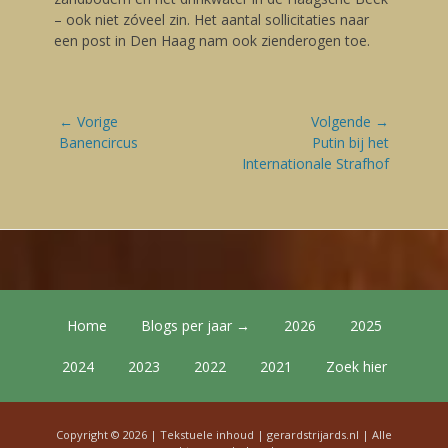
– ook niet zóveel zin. Het aantal sollicitaties naar
een post in Den Haag nam ook zienderogen toe.
Bericht
← Vorige
Volgende →
navigatie
Vorige
Banencircus
Volgende
Putin bij het
blog:
blog:
Internationale Strafhof
Footer Menu
Skip
Home
Blogs per jaar →
2026
2025
to
content
2024
2023
2022
2021
Zoek hier
Copyright © 2026 | Tekstuele inhoud |
gerardstrijards.nl
| Alle