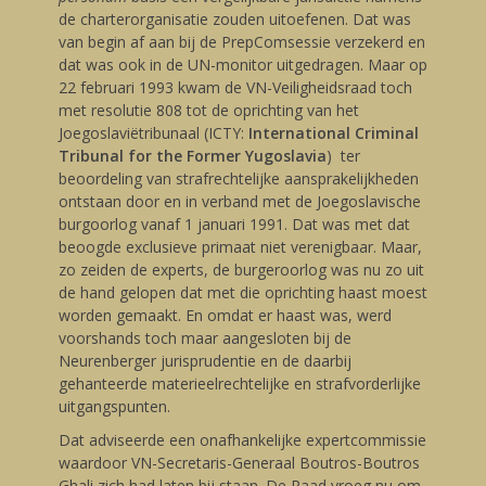
de charterorganisatie zouden uitoefenen. Dat was
van begin af aan bij de PrepComsessie verzekerd en
dat was ook in de UN-monitor uitgedragen. Maar op
22 februari 1993 kwam de VN-Veiligheidsraad toch
met resolutie 808 tot de oprichting van het
Joegoslaviëtribunaal (ICTY:
International Criminal
Tribunal for the Former Yugoslavia
) ter
beoordeling van strafrechtelijke aansprakelijkheden
ontstaan door en in verband met de Joegoslavische
burgoorlog vanaf 1 januari 1991. Dat was met dat
beoogde exclusieve primaat niet verenigbaar. Maar,
zo zeiden de experts, de burgeroorlog was nu zo uit
de hand gelopen dat met die oprichting haast moest
worden gemaakt. En omdat er haast was, werd
voorshands toch maar aangesloten bij de
Neurenberger jurisprudentie en de daarbij
gehanteerde materieelrechtelijke en strafvorderlijke
uitgangspunten.
Dat adviseerde een onafhankelijke expertcommissie
waardoor VN-Secretaris-Generaal Boutros-Boutros
Ghali zich had laten bij staan. De Raad vroeg nu om