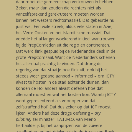
daar moet die gemeenschap vertrouwen in hebben.
Zeker, maar dan zouden die rechters niet als
vanzelfsprekend gerekruteerd moeten worden
binnen het westers rechtsmassief. Dat gebeurde nu
juist wel. Een vuile streek, aldus vele staten in Azië,
het Verre Oosten en het Islamitische massief. Dat
voedde het al langer woekerend initieel wantrouwen
bij de PrepComleden uit die regio en continenten.
Dat werd flink gespuid bij de Nederlandse desk in de
grote PrepComzaal. Want de Nederlanders schenen
het allemaal prachtig te vinden. Dat droeg de
regering van dat staatje ook flink uit, ook bij het
steeds weer gedane aanbod – informeel – om ICTY
alvast te hosten in de stad achter de duinen, dan
konden de Hollanders alvast oefenen hoe dat
allemaal moest en wat het kosten kon. Waarbij ICTY
werd gepresenteerd als voorloper van dat
zelfstraffend hof. Dat dus zeker op dat ICT moest
lijken. Anders had deze droge oefening –
dry
piloting
, zei minister H.A.F.M.O. van Mierlo
herhaaldelijk bij het aanprijzen van de zuivere
zandbodem en het drinkwater in de Haagsche Beek