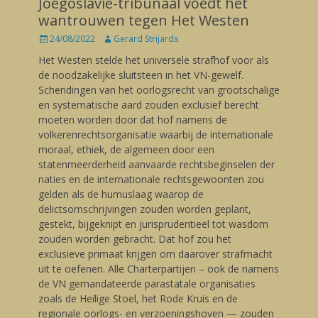
Joegoslavië-tribunaal voedt het
wantrouwen tegen Het Westen
Posted
24/08/2022
Author
Gerard Strijards
on
Het Westen stelde het universele strafhof voor als
de noodzakelijke sluitsteen in het VN-gewelf.
Schendingen van het oorlogsrecht van grootschalige
en systematische aard zouden exclusief berecht
moeten worden door dat hof namens de
volkerenrechtsorganisatie waarbij de internationale
moraal, ethiek, de algemeen door een
statenmeerderheid aanvaarde rechtsbeginselen der
naties en de internationale rechtsgewoonten zou
gelden als de humuslaag waarop de
delictsomschrijvingen zouden worden geplant,
gestekt, bijgeknipt en jurisprudentieel tot wasdom
zouden worden gebracht. Dat hof zou het
exclusieve primaat krijgen om daarover strafmacht
uit te oefenen. Alle Charterpartijen – ook de namens
de VN gemandateerde parastatale organisaties
zoals de Heilige Stoel, het Rode Kruis en de
regionale oorlogs- en verzoeningshoven — zouden