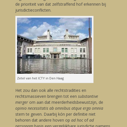
de prioriteit van dat zelfstraffend hof erkennen bij
jurisdictieconflicten.
Zetel van het ICTY in Den Haag
Het zou dan ook alle rechtstradities en
rechtsmassieven brengen tot een
substantive
merger
om aan dat meerderheidsbewustzijn, de
opinio necessitatis
ab omnibus atque erga omnia
stem te geven. Daarbij kón per definitie niet
behoren dat andere hoven op
ad hoc
of
ad
personam
basis een vergelijkbare jurisdictie namens