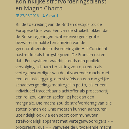
Koninklijke strafvorderingsdienst
en Magna Charta
Posted
27/06/2026
Author
Gerard
on
Bij de toetreding van de Britten destijds tot de
Europese Unie was één van de struikelblokken dat
de Britse regeringen achtereenvolgens grote
bezwaren maakte ten aanzien van de
gecentraliseerde strafvordering die Het Continent
nastreefde als hoogste goed. De Fransen eisten
dat. Een systeem waarbij steeds een publiek
vervolgingslichaam ter zitting zou optreden als
vertegenwoordiger van de uitvoerende macht met
een tenlastelegging, een strafeis en een mogelijke
schadevergoedingsmaatregel in petto, als er een
individueel traceerbaar slachtoffer als procespartij
een rol zou kunnen spelen, zij het dan een
marginale. Die macht zou de strafvordering van alle
staten binnen de Unie moeten kunnen aansturen,
uiteindelijk ook via een soort communautair
strafvorderlijk apparaat met vertegenwoordigers – –
procureurs, dus – – vanwege de uitvoerende macht.