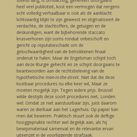
steeds lang, is omslachtig, genereert doorgaans
heel veel publiciteit, kost een vermogen dat nergens
echt volledig verhaalbaar is ook als de aanklacht
lichtvaardig blijkt te zijn geweest en stigmatiseert de
verdachte, de slachtoffers, de getuigen en de
deskundigen, want de bijbehorende staccato
kruisverhoren zijn soms ronduit onbeschoft en
gericht op reputatieschade om de
geloofwaardigheid van de betrokkenen finaal
onderuit te halen. Maar de Engelsman schijnt toch
aan deze liturgie gehecht en ze schijnt doorgaans te
beantwoorden aan de rechtsbeleving van de
hypothetische
man-in-the-street.
Niet dat die deze
kostbaar procedures nu elke keer wil, Maar ze
moeten mogelijk zijn. Tegen iedere prijs. Brussel
wilde destijds deze soort procedures niet, Londen
wel. Omdat ze niet aanstuurbaar zijn, juist daarom
waren ze dierbaar aan het Lagerhuis. Op papier kan
men dat beweren. Praktisch stuurt ook de deftige
hooggepruikte rechter wel degelijk aan, als hij
bewijsmateriaal samenvat en de relevantie ervan
uiteenzet in de voorliggende strafzaak.