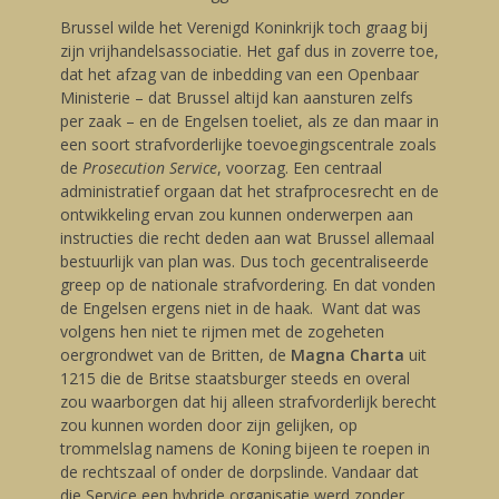
Brussel wilde het Verenigd Koninkrijk toch graag bij
zijn vrijhandelsassociatie. Het gaf dus in zoverre toe,
dat het afzag van de inbedding van een Openbaar
Ministerie – dat Brussel altijd kan aansturen zelfs
per zaak – en de Engelsen toeliet, als ze dan maar in
een soort strafvorderlijke toevoegingscentrale zoals
de
Prosecution Service
, voorzag. Een centraal
administratief orgaan dat het strafprocesrecht en de
ontwikkeling ervan zou kunnen onderwerpen aan
instructies die recht deden aan wat Brussel allemaal
bestuurlijk van plan was. Dus toch gecentraliseerde
greep op de nationale strafvordering. En dat vonden
de Engelsen ergens niet in de haak. Want dat was
volgens hen niet te rijmen met de zogeheten
oergrondwet van de Britten, de
Magna Charta
uit
1215 die de Britse staatsburger steeds en overal
zou waarborgen dat hij alleen strafvorderlijk berecht
zou kunnen worden door zijn gelijken, op
trommelslag namens de Koning bijeen te roepen in
de rechtszaal of onder de dorpslinde. Vandaar dat
die Service een hybride organisatie werd zonder