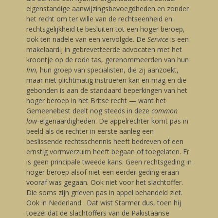
eigenstandige aanwijzingsbevoegdheden en zonder
het recht om ter wille van de rechtseenheid en
rechtsgelijkheid te besluiten tot een hoger beroep,
ook ten nadele van een vervolgde. De
Service
is een
makelaardij in gebrevetteerde advocaten met het
kroontje op de rode tas, gerenommeerden van hun
Inn
, hun groep van specialisten, die zij aanzoekt,
maar niet plichtmatig instrueren kan en mag en die
gebonden is aan de standaard beperkingen van het
hoger beroep in het Britse recht — want het
Gemeenebest deelt nog steeds in deze
common
law
-eigenaardigheden. De appelrechter komt pas in
beeld als de rechter in eerste aanleg een
beslissende rechtsschennis heeft bedreven of een
ernstig vormverzuim heeft begaan of toegelaten. Er
is geen principale tweede kans. Geen rechtsgeding in
hoger beroep alsof niet een eerder geding eraan
vooraf was gegaan. Ook niet voor het slachtoffer.
Die soms zijn grieven pas in appel behandeld ziet.
Ook in Nederland. Dat wist Starmer dus, toen hij
toezei dat de slachtoffers van de Pakistaanse