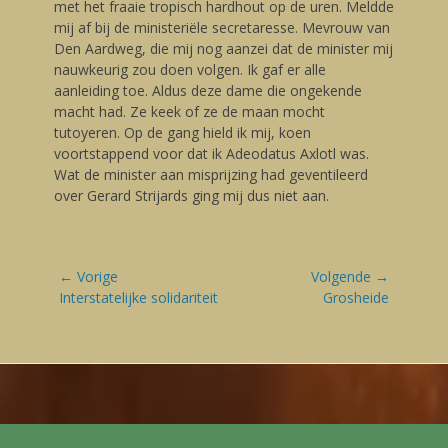
met het fraaie tropisch hardhout op de uren. Meldde
mij af bij de ministeriële secretaresse. Mevrouw van
Den Aardweg, die mij nog aanzei dat de minister mij
nauwkeurig zou doen volgen. Ik gaf er alle
aanleiding toe. Aldus deze dame die ongekende
macht had. Ze keek of ze de maan mocht
tutoyeren. Op de gang hield ik mij, koen
voortstappend voor dat ik Adeodatus Axlotl was.
Wat de minister aan misprijzing had geventileerd
over Gerard Strijards ging mij dus niet aan.
Bericht
← Vorige
Volgende →
navigatie
Vorige
Interstatelijke solidariteit
Volgende
Grosheide
blog:
blog: