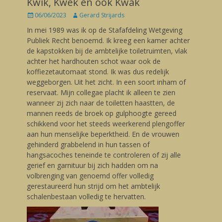
Kwik, Kwek en ook Kwak
Posted
06/06/2023
Author
Gerard Strijards
on
In mei 1989 was ik op de Stafafdeling Wetgeving
Publiek Recht benoemd. Ik kreeg een kamer achter
de kapstokken bij de ambtelijke toiletruimten, vlak
achter het hardhouten schot waar ook de
koffiezetautomaat stond. Ik was dus redelijk
weggeborgen. Uit het zicht. In een soort inham of
reservaat. Mijn collegae placht ik alleen te zien
wanneer zij zich naar de toiletten haastten, de
mannen reeds de broek op gulphoogte gereed
schikkend voor het steeds weerkerend plengoffer
aan hun menselijke beperktheid. En de vrouwen
gehinderd grabbelend in hun tassen of
hangsacoches teneinde te controleren of zij alle
gerief en garnituur bij zich hadden om na
volbrenging van genoemd offer volledig
gerestaureerd hun strijd om het ambtelijk
schalenbestaan volledig te hervatten.