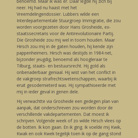
benoemd. Maar ik was er. Daar legde hij zich bij
neer. Hij had nu haast met het
Vreemdelingendossier. Lubbers wilde een
Interdepartementale Stuurgroep Immigratie, die zou
worden voorgezeten door Hans Grosheide, ex-
staatssecretaris voor de Antirevolutionaire Partij.
Die Grosheide zou mij wel in toom houden. Maar
Hirsch zou mij in de gaten houden, hij kende zijn
pappenheimers. Hirsch was destijds in 1984 net,
bijzonder jeugdig, benoemd als hoogleraar te
Tilburg, staats- en bestuursrecht. Hij gold als
onbenaderbaar geniaal. Hij wist van het conflict in
de vakgroep strafrechtswetenschappen, waarbij ik
eruit gesodemieterd was. Hij sympathiseerde met
mij in ieder geval in genen dele.
Hij verwachtte via Grosheide een gedegen plan van
aanpak, dat onderschreven zou worden door de
verschillende vakdepartementen. Dat moest ik
schrijven. Volgende week of zo wilde Hirsch vlees op
de botten. Ik kon gaan. En ik ging. Ik voelde mij Kwik,
Kwak en ook Kwek tegelijk toen ik op de gang stond