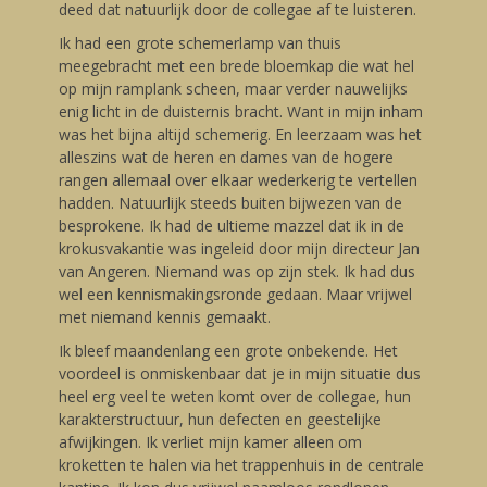
deed dat natuurlijk door de collegae af te luisteren.
Ik had een grote schemerlamp van thuis
meegebracht met een brede bloemkap die wat hel
op mijn ramplank scheen, maar verder nauwelijks
enig licht in de duisternis bracht. Want in mijn inham
was het bijna altijd schemerig. En leerzaam was het
alleszins wat de heren en dames van de hogere
rangen allemaal over elkaar wederkerig te vertellen
hadden. Natuurlijk steeds buiten bijwezen van de
besprokene. Ik had de ultieme mazzel dat ik in de
krokusvakantie was ingeleid door mijn directeur Jan
van Angeren. Niemand was op zijn stek. Ik had dus
wel een kennismakingsronde gedaan. Maar vrijwel
met niemand kennis gemaakt.
Ik bleef maandenlang een grote onbekende. Het
voordeel is onmiskenbaar dat je in mijn situatie dus
heel erg veel te weten komt over de collegae, hun
karakterstructuur, hun defecten en geestelijke
afwijkingen. Ik verliet mijn kamer alleen om
kroketten te halen via het trappenhuis in de centrale