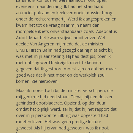
kantine. Ik kon dus vrijwel naamloos rondlopen,
eveneens maandenlang. Ik had het standaard
antraciet pak aan en keek vermoeid, dossier hoog
onder de rechterarmpartij. Werd ik aangesproken en
kwam het tot de vraag naar mijn naam dan
mompelde ik iets onverstaanbaars zoals Adeodatus
Axlotl. Maar het kwam vrijwel nooit zover. Wel
deelde Van Angeren mij mede dat de minister,
E.M.H. Hirsch Ballin had gezegd dat hij niet echt blij
was met mijn aanstelling. Hij had destijds, toen ik
met ontslag werd bedreigd, direct te kennen
gegeven dat ik gestoord moest zijn en dat het maar
goed was dat ik niet meer op de werkplek zou
komen. Zie hierboven.
Maar ik moest toch bij de minister verschijnen, die
mij geruime tijd deed staan. Terwijl hij een dossier
gehinderd doorbladerde. Opziend, op den duur,
omdat het pijnlijk werd, zei hij dat hij het rapport dat
over mijn persoon te Tilburg was opgesteld had
moeten lezen. Het was geen prettige lectuur
geweest. Als hij ervan had geweten, was ik nooit