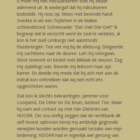
u moet mij niet ridiculariseren!”stiet hij zwaar
ademend uit. Ik wedergaf dat hij ridiculiseren
bedoelde. Hij rees op. Wees met bevende hand.
Snerkte in als een
Tiefatme
r in de blakke
ochtendstond. Schreeuwde: “Der Oet! Der Oet!” Ik
begreep dat ik verzocht werd de zaal te verlaten, al
kon ik het zuid-Limburgs niet aanstonds
thuisbrengen. Tee viet mij bij de elleboog. Dirigeerde
mij zachtkens naar de deuren. Liet mij vóórgaan.
Sloot reverent en beslist met klikklak de deuren. Zag
mij zijdelings aan. Beurde mij linksom naar zijn
kamer. En deelde mij mede dat hij zich niet aan de
indruk kon onttrekken dat wij niet echt iets
opgeschoten waren.
Dat kon ik slechts bekrachtigen. Jammer voor
Looijaerd, De Citter en De Bruin, besloot Tee. Maar
hij nam wel contact op met Van Dieteren van
HDORR. Die zou stellig zeggen dat de rechtbank dit
zelf moest oplossen tenzij mij ambtelijk gegronde
verwijten konden worden gemaakt terzake van mijn
bediening. HDORR had er eigenlijk wel genoeg van