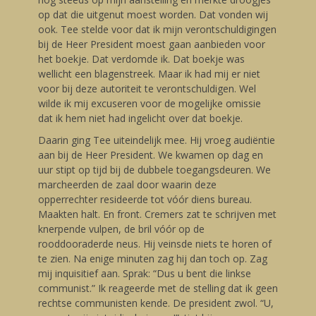
op dat die uitgenut moest worden. Dat vonden wij
ook. Tee stelde voor dat ik mijn verontschuldigingen
bij de Heer President moest gaan aanbieden voor
het boekje. Dat verdomde ik. Dat boekje was
wellicht een blagenstreek. Maar ik had mij er niet
voor bij deze autoriteit te verontschuldigen. Wel
wilde ik mij excuseren voor de mogelijke omissie
dat ik hem niet had ingelicht over dat boekje.
Daarin ging Tee uiteindelijk mee. Hij vroeg audiëntie
aan bij de Heer President. We kwamen op dag en
uur stipt op tijd bij de dubbele toegangsdeuren. We
marcheerden de zaal door waarin deze
opperrechter resideerde tot vóór diens bureau.
Maakten halt. En front. Cremers zat te schrijven met
knerpende vulpen, de bril vóór op de
rooddooraderde neus. Hij veinsde niets te horen of
te zien. Na enige minuten zag hij dan toch op. Zag
mij inquisitief aan. Sprak: “Dus u bent die linkse
communist.” Ik reageerde met de stelling dat ik geen
rechtse communisten kende. De president zwol. “U,