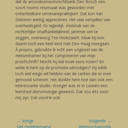
dat de arrondissmentsrechtbank Den Bosch een
soort rooms reservaat was geworden met
onherleidbare seminariepraktijken. Dat kon Van
Dieteren weinig appreciëren. Het was verspillen van
overheidsgeld. En eigenlijk misbruik van de
rechterlijke onafhankelijkheid. Jammer om te
zeggen, overwoog Tee moeizaam. Maar hij kon
daarin toch een heel eind met Den Haag meegaan.
À propos, gebruikte ik echt een origineel van de
Heksenhamer bij het componeren van mijn
proefschrift? Mocht hij dat boek eens inzien? En
wilde ik hem op de promotie uitnodigen? Hij wilde
toch wel enige wil hebben van de centen die er mee
gemoeid schenen. Het dunkte hem hoe dan ook een
interessante studie. Vroeger was er in Leuven een
leerstoel demonologie geweest. Dat zou iets voor
mij zijn. Dat vond ik ook.
Bericht
← Vorige
Volgende →
navigatie
Vorige
Het middeleeuwse
Volgende
Wetenschappelijk