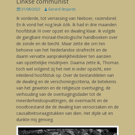
Linkse communist
Posted
31/08/2022
Author
Gerard Strijards
on
Ik vorderde, tot verrassing van Nieboer, razendsnel.
En ik vond het nog leuk óók. Ik had in drie maanden
hoofdstuk III over opzet en dwaling klaar. Ik volgde
de gangbare moraal-theologische handboeken over
de zonde en de biecht. Maar zette die om ten
behoeve van het Nederlandse strafrecht en de
daarin vervatte aanprakelijkheidsleer ten aanzien
van opzettelijke misdrijven. Daarna zette ik, Thomas
toch wel volgend zij het niet in ieder opzicht, een
inleidend hoofdstuk op. Over de bestanddelen van
de dwaling en de verschoningscriteria, de betekenis
van het geweten en de religieuze overtuiging, de
verhouding van de overtuigingsdader tot de
meerderheidsopvattingen, de overmacht en de
noodtoestand die de dwaling kan veroorzaken en de
causaliteitsvraagstukken van dien. Het dijde uit en
dunkte mij genoeg.