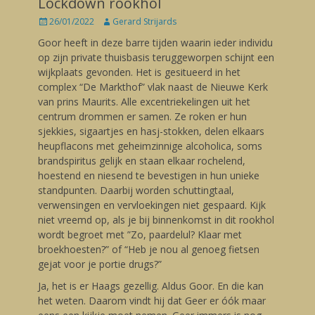
Lockdown rookhol
Posted
26/01/2022
Author
Gerard Strijards
on
Goor heeft in deze barre tijden waarin ieder individu
op zijn private thuisbasis teruggeworpen schijnt een
wijkplaats gevonden. Het is gesitueerd in het
complex “De Markthof” vlak naast de Nieuwe Kerk
van prins Maurits. Alle excentriekelingen uit het
centrum drommen er samen. Ze roken er hun
sjekkies, sigaartjes en hasj-stokken, delen elkaars
heupflacons met geheimzinnige alcoholica, soms
brandspiritus gelijk en staan elkaar rochelend,
hoestend en niesend te bevestigen in hun unieke
standpunten. Daarbij worden schuttingtaal,
verwensingen en vervloekingen niet gespaard. Kijk
niet vreemd op, als je bij binnenkomst in dit rookhol
wordt begroet met ”Zo, paardelul? Klaar met
broekhoesten?” of “Heb je nou al genoeg fietsen
gejat voor je portie drugs?”
Ja, het is er Haags gezellig. Aldus Goor. En die kan
het weten. Daarom vindt hij dat Geer er óók maar