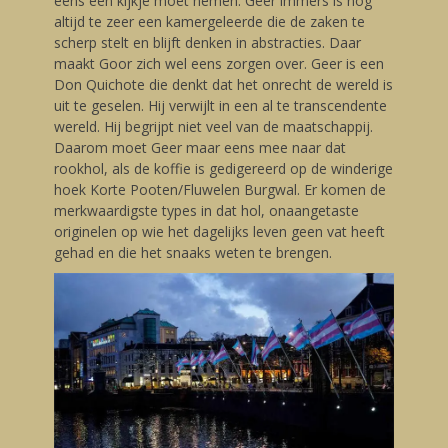
eens een kijkje moet nemen. Geer immers is nog
altijd te zeer een kamergeleerde die de zaken te
scherp stelt en blijft denken in abstracties. Daar
maakt Goor zich wel eens zorgen over. Geer is een
Don Quichote die denkt dat het onrecht de wereld is
uit te geselen. Hij verwijlt in een al te transcendente
wereld. Hij begrijpt niet veel van de maatschappij.
Daarom moet Geer maar eens mee naar dat
rookhol, als de koffie is gedigereerd op de winderige
hoek Korte Pooten/Fluwelen Burgwal. Er komen de
merkwaardigste types in dat hol, onaangetaste
originelen op wie het dagelijks leven geen vat heeft
gehad en die het snaaks weten te brengen.