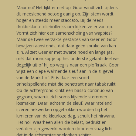
Maar nu? Het lijkt er niet op. Goor windt zich tijdens
dit meeslepend betoog danig op. Zijn stem wordt
hoger en steeds meer staccato. Bij de reeds
drukbeklante oliebollenkraam kijken ze er van op.
Vormt zich hier een samenscholing van wappies?
Maar de twee verzakte gestaltes van Geer en Goor
bewijzen aanstonds, dat daar geen sprake van kan
zijn. Al ziet Geer er met zwarte hoed en lange jas,
mét dat mondkapje op het onderste gelaatsdeel wel
degelijk uit of hij op weg is naar een plofkraak. Goor
wijst een diepe walmende sleuf aan in de zijgevel
van de Markthof. Er is daar een soort
onheilspellende mist die penetrant naar tabak ruikt.
Op de achtergrond klinkt een basso continuo van
gegrom, waaruit zich soms kijvende stemmen
losmaken. Daar, achterin de sleuf, waar ratelend
ijzeren hekwerken opgetrokken worden bij het
lumieren van de kleurloze dag, schuilt het nirwana.
Het hol. Waarheen allen die belast, bedrukt en
verlaten zijn gewenkt worden door een vaag licht
dat in de schimmige spelonken schijnt.