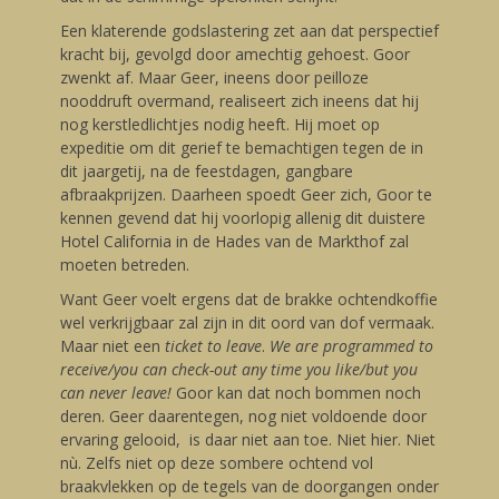
Een klaterende godslastering zet aan dat perspectief
kracht bij, gevolgd door amechtig gehoest. Goor
zwenkt af. Maar Geer, ineens door peilloze
nooddruft overmand, realiseert zich ineens dat hij
nog kerstledlichtjes nodig heeft. Hij moet op
expeditie om dit gerief te bemachtigen tegen de in
dit jaargetij, na de feestdagen, gangbare
afbraakprijzen. Daarheen spoedt Geer zich, Goor te
kennen gevend dat hij voorlopig allenig dit duistere
Hotel California in de Hades van de Markthof zal
moeten betreden.
Want Geer voelt ergens dat de brakke ochtendkoffie
wel verkrijgbaar zal zijn in dit oord van dof vermaak.
Maar niet een
ticket to leave
.
We are programmed to
receive/you can check-out any time you like/but you
can never leave!
Goor kan dat noch bommen noch
deren. Geer daarentegen, nog niet voldoende door
ervaring gelooid, is daar niet aan toe. Niet hier. Niet
nù. Zelfs niet op deze sombere ochtend vol
braakvlekken op de tegels van de doorgangen onder