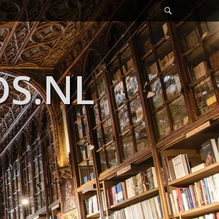
Header
Toggle
DS.NL