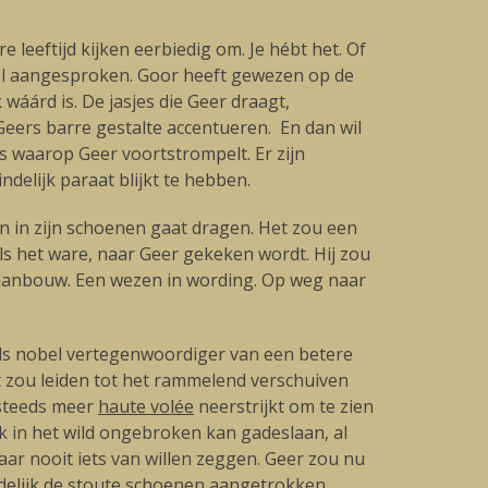
leeftijd kijken eerbiedig om. Je hébt het. Of
 wel aangesproken. Goor heeft gewezen op de
 wáárd is. De jasjes die Geer draagt,
Geers barre gestalte accentueren. En dan wil
s waarop Geer voortstrompelt. Er zijn
ndelijk paraat blijkt te hebben.
n in zijn schoenen gaat dragen. Het zou een
als het ware, naar Geer gekeken wordt. Hij zou
aanbouw. Een wezen in wording. Op weg naar
s nobel vertegenwoordiger van een betere
t zou leiden tot het rammelend verschuiven
 steeds meer
haute volée
neerstrijkt om te zien
 in het wild ongebroken kan gadeslaan, al
ar nooit iets van willen zeggen. Geer zou nu
delijk de stoute schoenen aangetrokken.