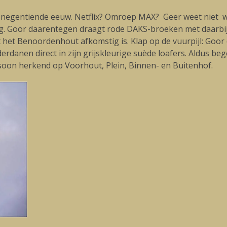
de negentiende eeuw. Netflix? Omroep MAX? Geer weet niet wa
ng. Goor daarentegen draagt rode DAKS-broeken met daarbij
t het Benoordenhout afkomstig is. Klap op de vuurpijl: Goor
derdanen direct in zijn grijskleurige suède loafers. Aldus beg
soon herkend op Voorhout, Plein, Binnen- en Buitenhof.