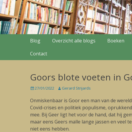
Secondary Menu
Skip
Blog
Overzicht alle blogs
Boeken
to
content
Contact
Goors blote voeten in 
Posted
27/01/2022
Author
Gerard Strijards
on
Onmiskenbaar is Goor een man van de wereld. E
Covid-crises en politiek populisme, oprukkende 
mee. Bij Geer ligt het voor de hand, dat hij g
maar eens Geers malle lange jassen en veel t
niet eens hebben.