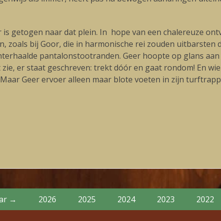
 is getogen naar dat plein. In hope van een chalereuze ont
, zoals bij Goor, die in harmonische rei zouden uitbarsten
hterhaalde pantalonstootranden. Geer hoopte op glans aan d
 zie, er staat geschreven: trekt dóór en gaat rondom! En wi
aar Geer ervoer alleen maar blote voeten in zijn turftrapp
Volgende
blog:
aar →
2026
2025
2024
2023
2022