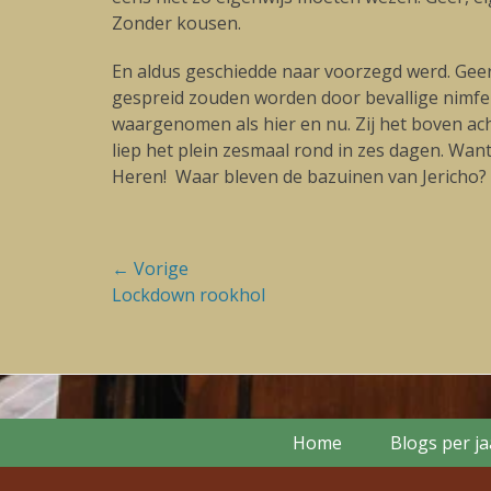
Zonder kousen.
En aldus geschiedde naar voorzegd werd. Geer
gespreid zouden worden door bevallige nimfen
waargenomen als hier en nu. Zij het boven ac
liep het plein zesmaal rond in zes dagen. Want
Heren! Waar bleven de bazuinen van Jericho? M
Bericht
← Vorige
Vorige
Lockdown rookhol
navigatie
blog:
Footer Menu
Skip
Home
Blogs per j
to
content