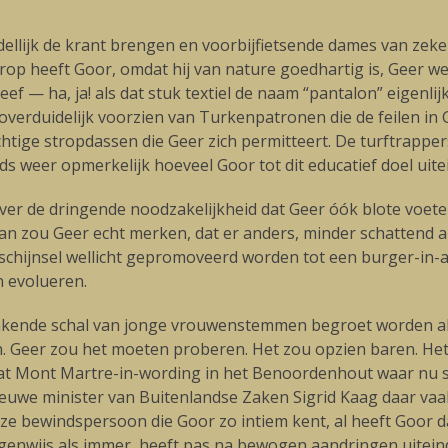
ijk de krant brengen en voorbijfietsende dames van zekere 
Daarop heeft Goor, omdat hij van nature goedhartig is, Geer
 — ha, ja! als dat stuk textiel de naam “pantalon” eigenlijk
overduidelijk voorzien van Turkenpatronen die de feilen in 
tige stropdassen die Geer zich permitteert. De turftrapper
ds weer opmerkelijk hoeveel Goor tot dit educatief doel uitei
over de dringende noodzakelijkheid dat Geer óók blote voete
 Dan zou Geer echt merken, dat er anders, minder schattend 
chijnsel wellicht gepromoveerd worden tot een burger-in-
n evolueren.
ankende schal van jonge vrouwenstemmen begroet worden al
en. Geer zou het moeten proberen. Het zou opzien baren. He
 dat Mont Martre-in-wording in het Benoordenhout waar nu
euwe minister van Buitenlandse Zaken Sigrid Kaag daar vaak
 bewindspersoon die Goor zo intiem kent, al heeft Goor da
igenwijs als immer, heeft pas na bewogen aandringen uitein