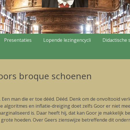
Presentaties
Lopende lezingencycli
Didactische s
Goors broque schoenen
en man die er toe dééd. Dééd. Denk om de onvoltooid verlede
algoritmes en inflatie-dreiging doet zelfs Goor er niet meer 
emarginaliseerd is. Daar heeft hij, dat kan Goor je makkelijk
e grote hoeden. Over Geers zienswijze betreffende dit onde