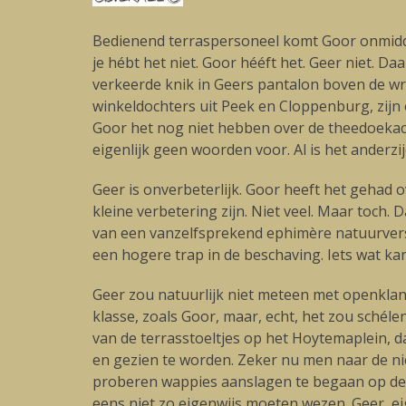
Bedienend terraspersoneel komt Goor onmiddell
je hébt het niet. Goor hééft het. Geer niet. 
verkeerde knik in Geers pantalon boven de wreef
winkeldochters uit Peek en Cloppenburg, zijn 
Goor het nog niet hebben over de theedoekach
eigenlijk geen woorden voor. Al is het anderzij
Geer is onverbeterlijk. Goor heeft het gehad 
kleine verbetering zijn. Niet veel. Maar toch.
van een vanzelfsprekend ephimère natuurvers
een hogere trap in de beschaving. Iets wat ka
Geer zou natuurlijk niet meteen met openkl
klasse, zoals Goor, maar, echt, het zou schél
van de terrasstoeltjes op het Hoytemaplein,
en gezien te worden. Zeker nu men naar de ni
proberen wappies aanslagen te begaan op deze
eens niet zo eigenwijs moeten wezen. Geer, e