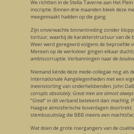
We richtten in de Stella Taverne aan Het Ple
inscriptie. Binnen drie maanden bleek deze m
meegemaakt hadden op die gang.
Zijn onverwachte binnentreding zonder klopp
tortuur, waarbij de karakterstructuur van de
Weer werd geregeerd volgens de beproefde ve
Mensen op de werkvloer gingen elkaar duchti
ambtscorruptie. Verbanningen naar de
boulev
Niemand kénde deze mede-collegae nog als de 
Internationale Aangelegenheden met een eige
ineenstorting van onderhebbenden. John Dalber
corrupts absolutely. Great men are almost alway
“
Great
” in dit verband betekent dan: machtig. 
Haagse atmosferische bovenlagen doortrekt. N
stembusuitslag die BBB ineens een machtsfa
Wat doen de grote roergangers van de coalitie 