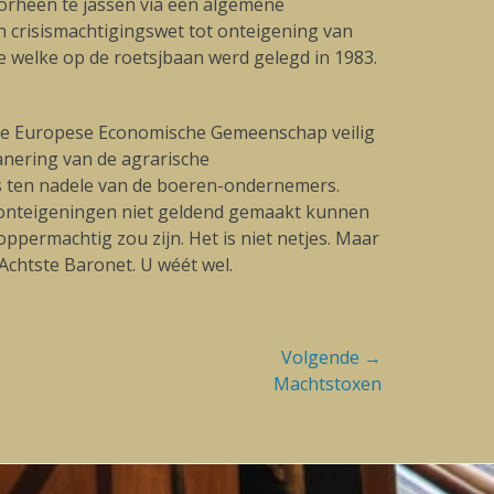
orheen te jassen via een algemene
 crisismachtigingswet tot onteigening van
e welke op de roetsjbaan werd gelegd in 1983.
n de Europese Economische Gemeenschap veilig
anering van de agrarische
s ten nadele van de boeren-ondernemers.
t onteigeningen niet geldend gemaakt kunnen
ermachtig zou zijn. Het is niet netjes. Maar
Achtste Baronet. U wéét wel.
Volgende →
Machtstoxen