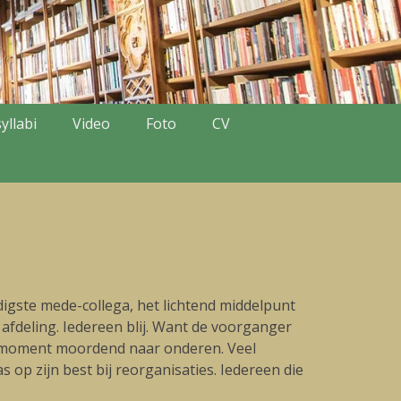
yllabi
Video
Foto
CV
gste mede-collega, het lichtend middelpunt
 afdeling. Iedereen blij. Want de voorganger
ste moment moordend naar onderen. Veel
as op zijn best bij reorganisaties. Iedereen die