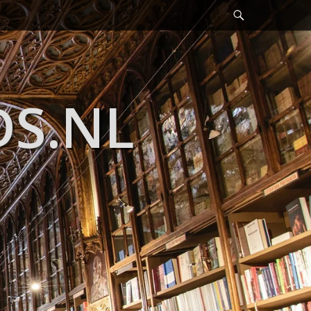
Header
Toggle
DS.NL