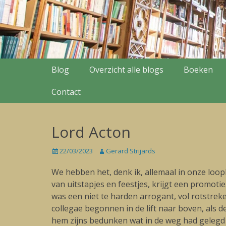
Secondary Menu
Skip
Blog
Overzicht alle blogs
Boeken
to
content
Contact
Lord Acton
Posted
22/03/2023
Author
Gerard Strijards
on
We hebben het, denk ik, allemaal in onze loo
van uitstapjes en feestjes, krijgt een promoti
was een niet te harden arrogant, vol rotstre
collegae begonnen in de lift naar boven, als de 
hem zijns bedunken wat in de weg had gelegd