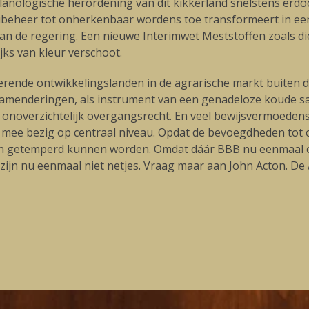
nologische herordening van dit kikkerland snelstens erdo
ubeheer tot onherkenbaar wordens toe transformeert in een
an de regering. Een nieuwe Interimwet Meststoffen zoals di
jks van kleur verschoot.
rrerende ontwikkelingslanden in de agrarische markt buite
dse amenderingen, als instrument van een genadeloze koude s
 onoverzichtelijk overgangsrecht. En veel bewijsvermoeden
s mee bezig op centraal niveau. Opdat de bevoegdheden to
n getemperd kunnen worden. Omdat dáár BBB nu eenmaal opp
ijn nu eenmaal niet netjes. Vraag maar aan John Acton. De 
Volgende
blog: