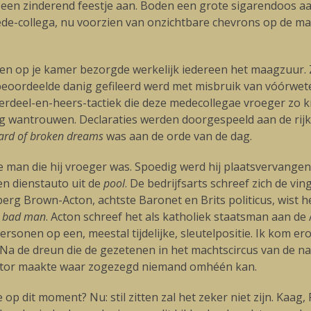
in een zinderend feestje aan. Boden een grote sigarendoos
ede-collega, nu voorzien van onzichtbare chevrons op de ma
en op je kamer bezorgde werkelijk iedereen het maagzuur.
 beoordeelde danig gefileerd werd met misbruik van vóórwe
rdeel-en-heers-tactiek die deze medecollegae vroeger zo k
g wantrouwen. Declaraties werden doorgespeeld aan de rij
ard of broken dreams
was aan de orde van de dag.
man die hij vroeger was. Spoedig werd hij plaatsvervangen
n dienstauto uit de
pool
. De bedrijfsarts schreef zich de v
g Brown-Acton, achtste Baronet en Brits politicus, wist he
s bad man
. Acton schreef het als katholiek staatsman aan de
Personen op een, meestal tijdelijke, sleutelpositie. Ik kom 
a de dreun die de gezetenen in het machtscircus van de nat
ctor maakte waar zogezegd niemand omhéén kan.
op dit moment? Nu: stil zitten zal het zeker niet zijn. Kaag