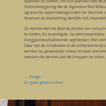
spannen nu samen, om hun plannen met de pla
Stikstofwetgeving die de Algemene Wet Milie
agrarische oppervlaktegronden ter discretie v
Waarvan de doelstelling destijds ook maandeli
Ze startte met het doel de positie van concu
te stellen. En ze eindigde, na veel tussentij
hooggeïndustrialiseerde segmenten. Met veel
Dáár zijn de schaduwen in de achterkamertje
worden op gewestelijk niveau en daar evenmi
mensen die denken aan de knoppen te zitten, z
Bericht
← Vorige
Vorige
Ze gaan gewoon door
navigatie
blog: