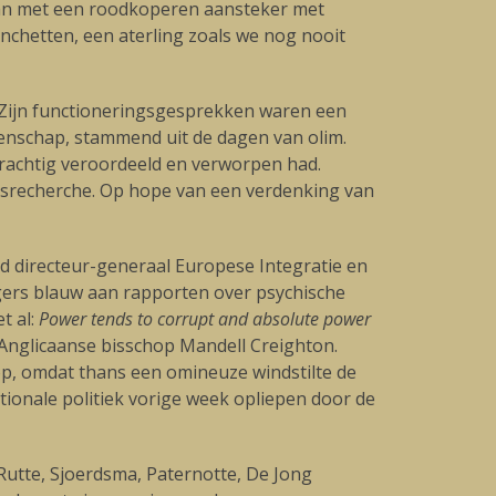
 aan met een roodkoperen aansteker met
nchetten, een aterling zoals we nog nooit
 Zijn functioneringsgesprekken waren een
tenschap, stammend uit de dagen van olim.
rachtig veroordeeld en verworpen had.
ksrecherche. Op hope van een verdenking van
d directeur-generaal Europese Integratie en
ingers blauw aan rapporten over psychische
t al:
Power tends to corrupt and absolute power
 Anglicaanse bisschop Mandell Creighton.
erop, omdat thans een omineuze windstilte de
ionale politiek vorige week opliepen door de
, Rutte, Sjoerdsma, Paternotte, De Jong