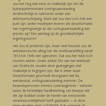
zou het nog niet eens zo makkelijk zijn om die
buitenparlementaire oorlogsaanvaarding
strafrechtelijk te rubriceren onder een
delictsomschrijving. Want dat zou dan toch óók een
punt zijn: welke misdrijven leveren die desinformatie
van regeringswege en die oorlogsaanvaarding dan
precies op? Een aanslag op de grondwettelijke
regeringsvorm?
Het zou te proberen zijn, maar veel houvast zou de
wetshistorische uitleg van die strafbaarstelling vanaf
1813 tot 1940 niet opleveren. Dat zou het NAB toch
moeten weten. Onder artikel 355 van het Wetboek
van Strafrecht zouden deze gedragingen niet
makkelijk te begrijpen zijn, dat is zeker waar.
Desinformatie geschiedt doorgaans niet bij
wetsbesluit, oorlogsaanvaarding evenmin. De
bewindspersonen immers contrasigneren – tekenen
naast de koninklijke handtekening, ten bewijze dat
die zijn krabbel onder de hoede van ministeriële
verantwoordelijkheid heeft geplaatst — in deze
twee gevallen geen schriftelijk stuk vanwege de