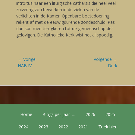
introïtus naar een liturgische catharsis die heel veel
zuivering zou bewerken in de zielen van de
verlichten in de Kamer. Openbare boetedoening
rekent af met de eeuwigdurende zondeschuld. Pas
dan kan men terugkeren tot de gemeenschap der
gelovigen. De Katholieke Kerk wist het al spoedig.
Bericht
← Vorige
Volgende →
navigatie
Vorige
NAB IV
Volgende
Durk
blog:
blog:
Footer Menu
Skip
Home
Blogs per jaar →
2026
2025
to
content
2024
2023
2022
2021
Zoek hier