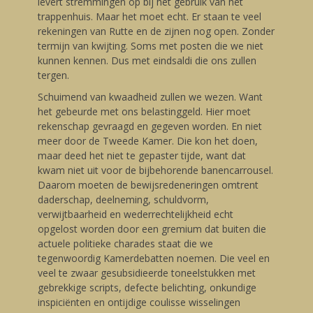
levert stremmingen op bij het gebruik van het
trappenhuis. Maar het moet echt. Er staan te veel
rekeningen van Rutte en de zijnen nog open. Zonder
termijn van kwijting. Soms met posten die we niet
kunnen kennen. Dus met eindsaldi die ons zullen
tergen.
Schuimend van kwaadheid zullen we wezen. Want
het gebeurde met ons belastinggeld. Hier moet
rekenschap gevraagd en gegeven worden. En niet
meer door de Tweede Kamer. Die kon het doen,
maar deed het niet te gepaster tijde, want dat
kwam niet uit voor de bijbehorende banencarrousel.
Daarom moeten de bewijsredeneringen omtrent
daderschap, deelneming, schuldvorm,
verwijtbaarheid en wederrechtelijkheid echt
opgelost worden door een gremium dat buiten die
actuele politieke charades staat die we
tegenwoordig Kamerdebatten noemen. Die veel en
veel te zwaar gesubsidieerde toneelstukken met
gebrekkige scripts, defecte belichting, onkundige
inspiciënten en ontijdige coulisse wisselingen