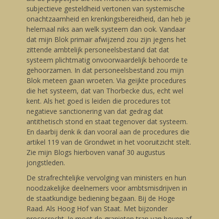
subjectieve gesteldheid vertonen van systemische
onachtzaamheid en krenkingsbereidheid, dan heb je
helemaal niks aan welk systeem dan ook. Vandaar
dat mijn Blok primair afwijzend zou zijn jegens het
zittende ambtelijk personeelsbestand dat dat
systeem plichtmatig onvoorwaardelijk behoorde te
gehoorzamen. In dat personeelsbestand zou mijn
Blok meteen gaan wroeten. Via geijkte procedures
die het systeem, dat van Thorbecke dus, echt wel
kent. Als het goed is leiden die procedures tot
negatieve sanctionering van dat gedrag dat
antithetisch stond en staat tegenover dat systeem.
En daarbij denk ik dan vooral aan de procedures die
artikel 119 van de Grondwet in het vooruitzicht stelt.
Zie mijn Blogs hierboven vanaf 30 augustus
jongstleden.
De strafrechtelijke vervolging van ministers en hun
noodzakelijke deelnemers voor ambtsmisdrijven in
de staatkundige bediening begaan. Bij de Hoge
Raad. Als Hoog Hof van Staat. Met bijzonder
procesrecht. Je moet de granieten trap van boven af