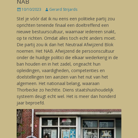
NAB
Posted
10/10/2023
Author
Gerard Strijards
on
Stel je vóór dat ik nu eens een politieke partij zou
oprichten teneinde finaal een doeltreffend een
nieuwe bestuurscultuur, waarnaar iedereen snakt,
op te richten. Omdat alles toch echt anders moet.
Die partij zou ik dan het Neutraal Afwijzend Blok
noemen. Het NAB. Afwijzend de persoonscultuur
onder de huidige politici die elkaar wederkerig in de
ban houden en in het zadel, ongeacht hun
opleidingen, vaardigheden, competenties en
doelstellingen ten aanzien van het nut van het
algemeen. Het nationaal belang, waaraan
Thorbecke zo hechtte. Diens staatshuishoudelijk
systeem deugt echt wel. Het is meer dan honderd
jaar beproefd.