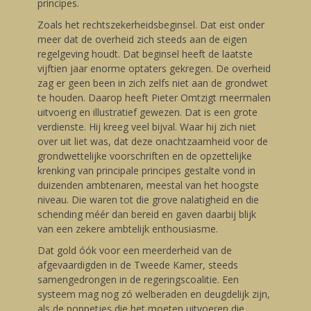
principes.
Zoals het rechtszekerheidsbeginsel. Dat eist onder
meer dat de overheid zich steeds aan de eigen
regelgeving houdt. Dat beginsel heeft de laatste
vijftien jaar enorme optaters gekregen. De overheid
zag er geen been in zich zelfs niet aan de grondwet
te houden. Daarop heeft Pieter Omtzigt meermalen
uitvoerig en illustratief gewezen. Dat is een grote
verdienste. Hij kreeg veel bijval. Waar hij zich niet
over uit liet was, dat deze onachtzaamheid voor de
grondwettelijke voorschriften en de opzettelijke
krenking van principale principes gestalte vond in
duizenden ambtenaren, meestal van het hoogste
niveau. Die waren tot die grove nalatigheid en die
schending méér dan bereid en gaven daarbij blijk
van een zekere ambtelijk enthousiasme.
Dat gold óók voor een meerderheid van de
afgevaardigden in de Tweede Kamer, steeds
samengedrongen in de regeringscoalitie. Een
systeem mag nog zó welberaden en deugdelijk zijn,
als de poppetjes die het moeten uitvoeren die