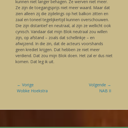
kunnen niet langer behagen. Ze werven niet meer.
Ze zijn de toegangsprijs niet meer waard. Maar dat
zien alleen zij die zijdelings op het balkon zitten en
zaal en toneel tegelijkertijd kunnen overschouwen.
Die zijn distantief en neutraal, al zijn ze wellicht ook
cynisch. Vandaar dat mijn Blok neutraal zou willen
zijn, op afstand – zoals dat schellinkje – en
afwijzend. In die zin, dat de acteurs voorshands
geen krediet krijgen. Dat hebben ze niet meer
verdiend. Dat zou mijn Blok doen. Het zal er dus niet
komen. Dat leg ik uit.
Bericht
← Vorige
Volgende →
navigatie
Vorige
Wobke Hoekstra
Volgende
NAB II
blog:
blog: