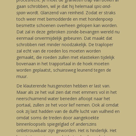
gaan schrobben, wil je dat hij helemaal
spic-and-
span
wordt. Glanzend van reinheid. Zodat er straks
toch weer met bemodderde en met hondenpoep
besmette schoenen overheen gelopen kan worden.
Dat zal in deze gebroken zonde-bevangen wereld nu
eenmaal onvermijdelijk gebeuren. Dat maakt dat
schrobben niet minder noodzakelijk. De traploper
zal echt van de roeden los moeten worden
gemaakt, die roeden zullen met elastieken tijdelijk
bovenaan in het trapportaal in de hoek moeten
worden geplaatst, schuinsweg leunend tegen de
muur.
De klauterende huisgenoten hebben er last van.
Maar als ze het vuil zien dat met emmers vol in het
neerschuimend water beneden afloopt naar het
portaal, zullen ze het voor lief nemen. Ook al omdat
ook zij last hadden van de duffe lucht van vuilheid en
omdat soms de treden door aangekoekte
binnenloopsels spiegelglad of anderszins
onbetrouwbaar zijn geworden. Het is hinderlijk. Het