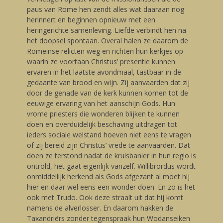
paus van Rome hen zendt alles wat daaraan nog
herinnert en beginnen opnieuw met een
heringerichte samenleving. Liefde verbindt hen na
het doopsel spontaan. Overal halen ze daarom de
Romeinse relicten weg en richten hun kerkjes op
waarin ze voortaan Christus’ presentie kunnen
ervaren in het laatste avondmaal, tastbaar in de
gedaante van brood en wijn. Zij aanvaarden dat zij
door de genade van de kerk kunnen komen tot de
eeuwige ervaring van het aanschijn Gods. Hun
vrome priesters die wonderen blijken te kunnen
doen en overduidelijk beschaving uitdragen tot
ieders sociale welstand hoeven niet eens te vragen
of zij bereid zijn Christus’ vrede te aanvaarden. Dat
doen ze terstond nadat de kruisbanier in hun regio is
ontrold, het gaat eigenlijk vanzelf. Willibrordus wordt
onmiddellijk herkend als Gods afgezant al moet hij
hier en daar wel eens een wonder doen. En zo is het
ook met Trudo. Ook deze straalt uit dat hij komt
namens de alverlosser. En daarom hakken de
Taxandriërs zonder tegenspraak hun Wodanseiken