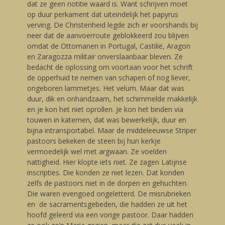
dat ze geen notitie waard is. Want schrijven moet
op duur perkament dat uiteindelijk het papyrus
verving. De Christenheid legde zich er voorshands bij
neer dat de aanvoerroute geblokkeerd zou blijven
omdat de Ottomanen in Portugal, Castilië, Aragon
en Zaragozza militair onverslaanbaar bleven. Ze
bedacht de oplossing om voortaan voor het schrift
de opperhuid te nemen van schapen of nog liever,
ongeboren lammetjes. Het velum. Maar dat was
duur, dik en onhandzaam, het schimmelde makkelijk
en je kon het niet oprollen. Je kon het binden via
touwen in katernen, dat was bewerkelijk, duur en
bijna intransportabel. Maar de middeleeuwse Striper
pastoors bekeken de steen bij hun kerkje
vermoedelijk wel met argwaan. Ze voelden
nattigheid. Hier klopte iets niet. Ze zagen Latijnse
inscripties. Die konden ze niet lezen. Dat konden
zelfs de pastoors niet in de dorpen en gehuchten.
Die waren evengoed ongeletterd. De misrubrieken
en de sacramentsgebeden, die hadden ze uit het
hoofd geleerd via een vorige pastoor. Daar hadden