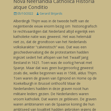
Nova Neerlandia Catholica Historia
atque Conditio
Posted
05/10/2022
Author
Gerard Strijards
on
Alberdingk Thijm was in de tweede helft van de
negentiende eeuw enorm bezig om historiografisch
te rechtvaardigen dat Nederland altijd eigenlijk een
katholieke natie was geweest. Het was helemáál
niet zo, dat de grondtoon van het Nederlands
volkskarakter “calvinistisch” was. Dat was een
geschiedvervalsing die de protestanten hadden
ingezet sedert het aflopen van het Twaalf Jarig
Bestand in 1621. Toen was de oorlog hervat met
Spanje. Maar dat was geen burgeroorlog geweest
zoals die, welke begonnen was in 1568, aldus Thijm.
Toen waren de graven van Egmond en Horne op de
Koekelburgh in Brussel onthoofd Maar de
Nederlanders hadden in deze graven nooit hun
militaire leiders gezien. De Nederlanders waren
vroom katholiek. Dat waren ze gebleven. De graven
waren ambtenaren van de Spaanse koning die hun
ambtseed van loyaliteit hadden gebroken jegens de