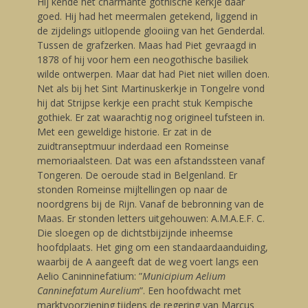
Hij kende het charmante gothische kerkje daar
goed. Hij had het meermalen getekend, liggend in
de zijdelings uitlopende glooiing van het Genderdal.
Tussen de grafzerken. Maas had Piet gevraagd in
1878 of hij voor hem een neogothische basiliek
wilde ontwerpen. Maar dat had Piet niet willen doen.
Net als bij het Sint Martinuskerkje in Tongelre vond
hij dat Strijpse kerkje een pracht stuk Kempische
gothiek. Er zat waarachtig nog origineel tufsteen in.
Met een geweldige historie. Er zat in de
zuidtranseptmuur inderdaad een Romeinse
memoriaalsteen. Dat was een afstandssteen vanaf
Tongeren. De oeroude stad in Belgenland. Er
stonden Romeinse mijltellingen op naar de
noordgrens bij de Rijn. Vanaf de bebronning van de
Maas. Er stonden letters uitgehouwen: A.M.A.E.F. C.
Die sloegen op de dichtstbijzijnde inheemse
hoofdplaats. Het ging om een standaardaanduiding,
waarbij de A aangeeft dat de weg voert langs een
Aelio Caninninefatium: ”
Municipium Aelium
Canninefatum Aurelium
”. Een hoofdwacht met
marktvoorziening tijdens de regering van Marcus