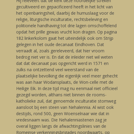
Hij releveert dat de kerk deze noordelijke streken
gecultiveerd en gepacificeerd heeft in het licht van
het openbaringsheil, daarbij de humuslaag voor de
religie, liturgische inculturatie, rechtsbeleving en
politionele handhaving tot drie lagen omschoffelend
opdat het prille gewas vrucht kon dragen. Op pagina
182 linkerkolom gaat het uiteindelijk ook om Strijp
gelegen in het oude decanaat Eindhoven. Dat
verraadt al, zoals gereleveerd, dat hier vroom
bedrog niet ver is. En dat de inleider niet wil weten
dat dat decanaat pas opgericht werd in 1571 en
zulks na ontzettend veel weerstand van de
plaatselijke bevolking die eigenlijk veel meer gehecht
was aan haar Wodansplaats, de Won-celle met de
Heilige Eik. In deze tijd mag nu eenmaal niet officieel
gezegd worden, althans niet binnen de rooms-
katholieke zuil, dat genoemde inculturatie stomweg
aansloot bij een steen van Nehalennia. Al wist ook
destijds, rond 500, geen Woenselnaar wie dat in
vredesnaam was. Die Nehalenniastenen zag je
overal liggen langs de afwachtingslinies van de
Romeinse verkenningsbrigades noordwaarts, op