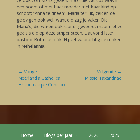
ze ook zo’n Maria gezien, maar die zat dus vaak in
een boom of met haar moeder met haar kind op
schoot: “Anna te drieën”. Maria ter Eik, zeiden de
gelovigen ook wel, want die zag je vaker. Die
Maria’s, die waren ook raar uitgevoerd, maar niet zo
gek als die op deze striper steen. Dat vond later
pastoor Botti dus óók. Hij zet waarachtig de moker
in Nehelannia.
Bericht
← Vorige
Volgende →
navigatie
Vorige
Neerlandia Catholica
Volgende
Missio Taxandriae
blog:
Historia atque Conditio
blog:
Footer Menu
Skip
Home
Blogs per jaar →
2026
2025
to