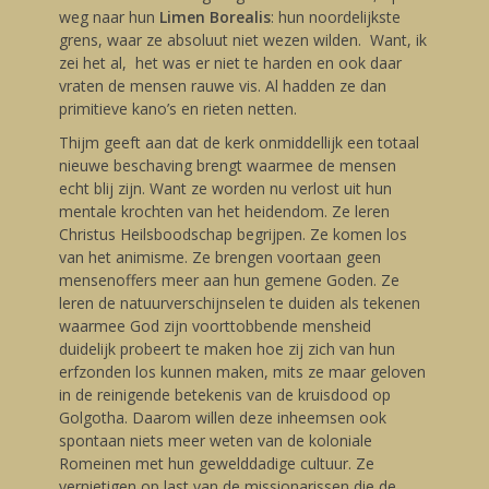
weg naar hun
Limen Borealis
: hun noordelijkste
grens, waar ze absoluut niet wezen wilden. Want, ik
zei het al, het was er niet te harden en ook daar
vraten de mensen rauwe vis. Al hadden ze dan
primitieve kano’s en rieten netten.
Thijm geeft aan dat de kerk onmiddellijk een totaal
nieuwe beschaving brengt waarmee de mensen
echt blij zijn. Want ze worden nu verlost uit hun
mentale krochten van het heidendom. Ze leren
Christus Heilsboodschap begrijpen. Ze komen los
van het animisme. Ze brengen voortaan geen
mensenoffers meer aan hun gemene Goden. Ze
leren de natuurverschijnselen te duiden als tekenen
waarmee God zijn voorttobbende mensheid
duidelijk probeert te maken hoe zij zich van hun
erfzonden los kunnen maken, mits ze maar geloven
in de reinigende betekenis van de kruisdood op
Golgotha. Daarom willen deze inheemsen ook
spontaan niets meer weten van de koloniale
Romeinen met hun gewelddadige cultuur. Ze
vernietigen op last van de missionarissen die de