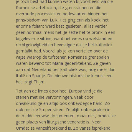
je toch best had kunnen weten bijvoorbeeld via die
Romeinse artefacten, die grensstenen en die
overoude processies en bedevaarten binnen het
prins-bisdom van Luik. Het ging erin als koek: het
enorme foliant werd best gesleten, al las verder
geen normaal mens het. Je zette het te pronk in een
bijgeleverde vitrine, want het wees op welstand en
rechtgelovigheid en bevestigde dat je het katholiek
gemáákt had. Vooral als je kon vertellen over de
wijze waarop de tufstenen Romeinse grenspalen
waren bewerkt tot Maria-gedenktekens. Ze gaven
aan dat Nederland oer-katholiek was, nog méér dan
Italië en Spanje. Die nieuwe historische kennis leert
het. zegt Thijm.
Tot aan de limes door heel Europa vind je die
stenen met die vervormingen, vaak door
onvakkundige en altijd ook onbevoegde hand. Zo
ook met de Striper steen. Ze blijft onbesproken in
de middeleeuwse documenten, maar niet, omdat ze
geen plaats van liturgische veneratie is. Neen.
Omdat ze vanzelfsprekend is. Zo vanzelfsprekend