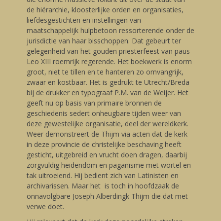
de hiërarchie, kloosterlijke orden en organisaties,
liefdesgestichten en instellingen van
maatschappelijk hulpbetoon ressorterende onder de
jurisdictie van haar bisschoppen. Dat gebeurt ter
gelegenheid van het gouden priesterfeest van paus
Leo XIII roemrijk regerende. Het boekwerk is enorm
groot, niet te tillen en te hanteren zo omvangrijk,
zwaar en kostbaar. Het is gedrukt te Utrecht/Breda
bij de drukker en typograaf P.M. van de Weijer. Het
geeft nu op basis van primaire bronnen de
geschiedenis sedert onheugbare tijden weer van
deze gewestelijke organisatie, deel der wereldkerk.
Weer demonstreert de Thijm via acten dat de kerk
in deze provincie de christelijke beschaving heeft
gesticht, uitgebreid en vrucht doen dragen, daarbij
zorgvuldig heidendom en paganisme met wortel en
tak uitroeiend. Hij bedient zich van Latinisten en
archivarissen. Maar het is toch in hoofdzaak de
onnavolgbare Joseph Alberdingk Thijm die dat met
verwe doet.