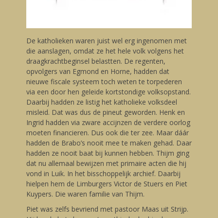
De katholieken waren juist wel erg ingenomen met
die aanslagen, omdat ze het hele volk volgens het
draagkrachtbeginsel belastten. De regenten,
opvolgers van Egmond en Horne, hadden dat
nieuwe fiscale systeem toch weten te torpederen
via een door hen geleide kortstondige volksopstand.
Daarbij hadden ze listig het katholieke volksdeel
misleid. Dat was dus de pineut geworden. Henk en
Ingrid hadden via zware accijnzen de verdere oorlog
moeten financieren. Dus ook die ter zee. Maar dáár
hadden de Brabo’s nooit mee te maken gehad. Daar
hadden ze nooit baat bij kunnen hebben. Thijm ging
dat nu allemaal bewijzen met primaire acten die hij
vond in Luik. In het bisschoppelijk archief. Daarbij
hielpen hem de Limburgers Victor de Stuers en Piet
Kuypers. Die waren familie van Thijm.
Piet was zelfs bevriend met pastoor Maas uit Strijp.