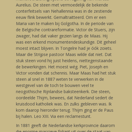
Aurelius. De steen met vermoedelijk de bekende
conterfeitsels van Nehallennia was in de zestiende
eeuw flink bewerkt. Gemaltraitteerd. Om er een
Maria van te maken bij Golgotha. In de periode van
de Belgische contrareformatie. Victor de Stuers, zijn
zwager, had dat vaker gezien langs de Maas. Hij
was een erkend monumentendeskundige. Dit geheel
moest intact blijven. In Tongelre had je óók zoiets.
Maar die Strijpse pastoor Maas wilde dat niet. Dat
stuk steen vond hij juist heidens, niettegenstaande
de bewerkingen. Het moest wég. Piet, Joseph en
Victor vonden dat schennis. Maar Maas had het stuk
steen al snel in 1887 weten te verwerken in de
westgevel van de toch te bouwen veel te
neogothische Rijnlandse baksteenkerk. Die steen,
oordeelde Thijm, bewees, dat Nederland sedert de
kruisdood katholiek was. En zulks gebleven was. Ik
kom daarop hieronder terug. Thijm ging er de Paus
bij halen. Leo XIII. Via een reclamestunt.
In 1881 geeft de Nederlandse kerkprovincie daarom
die enorme massieve foliant uit over de staat van