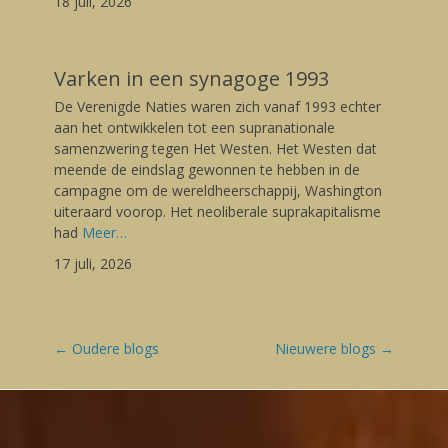
18 juli, 2026
Varken in een synagoge 1993
Posted
De Verenigde Naties waren zich vanaf 1993 echter
on
17/07/2026
aan het ontwikkelen tot een supranationale
Author
samenzwering tegen Het Westen. Het Westen dat
Gerard
meende de eindslag gewonnen te hebben in de
campagne om de wereldheerschappij, Washington
uiteraard voorop. Het neoliberale suprakapitalisme
had
Meer…
17 juli, 2026
Post
←
Oudere blogs
Nieuwere blogs
→
navigation