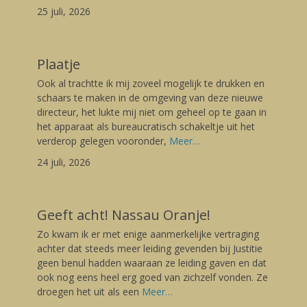
25 juli, 2026
Plaatje
Posted
Ook al trachtte ik mij zoveel mogelijk te drukken en
on
24/07/2026
schaars te maken in de omgeving van deze nieuwe
Author
directeur, het lukte mij niet om geheel op te gaan in
Gerard
het apparaat als bureaucratisch schakeltje uit het
verderop gelegen vooronder,
Meer…
24 juli, 2026
Geeft acht! Nassau Oranje!
Posted
Zo kwam ik er met enige aanmerkelijke vertraging
on
23/07/2026
achter dat steeds meer leiding gevenden bij Justitie
Author
geen benul hadden waaraan ze leiding gaven en dat
Gerard
ook nog eens heel erg goed van zichzelf vonden. Ze
droegen het uit als een
Meer…