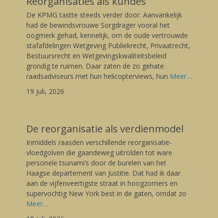
Reorganisaties als kundes
Posted
De KPMG tastte steeds verder door. Aanvankelijk
on
19/07/2026
had de bewindsvrouwe Sorgdrager vooral het
Author
oogmerk gehad, kennelijk, om de oude vertrouwde
Gerard
stafafdelingen Wetgeving Publiekrecht, Privaatrecht,
Bestuursrecht en Wetgevingskwaliteitsbeleid
grondig te ruimen. Daar zaten de zo gehate
raadsadviseurs met hun helicopterviews, hun
Meer…
19 juli, 2026
De reorganisatie als verdienmodel
Posted
Inmiddels raasden verschillende reorganisatie-
on
18/07/2026
vloedgolven die gaandeweg uitrolden tot ware
Author
personele tsunami’s door de burelen van het
Gerard
Haagse departement van Justitie. Dat had ik daar
aan de vijfenveertigste straat in hoogzomers en
supervochtig New York best in de gaten, omdat zo
Meer…