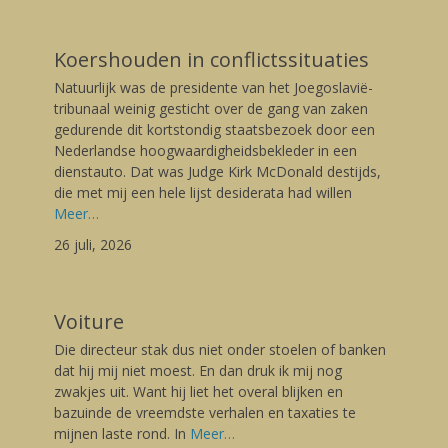
Koershouden in conflictssituaties
Posted
Natuurlijk was de presidente van het Joegoslavië-
on
26/07/2026
tribunaal weinig gesticht over de gang van zaken
Author
gedurende dit kortstondig staatsbezoek door een
Gerard
Nederlandse hoogwaardigheidsbekleder in een
dienstauto. Dat was Judge Kirk McDonald destijds,
die met mij een hele lijst desiderata had willen
Meer…
26 juli, 2026
Voiture
Posted
Die directeur stak dus niet onder stoelen of banken
on
25/07/2026
dat hij mij niet moest. En dan druk ik mij nog
Author
zwakjes uit. Want hij liet het overal blijken en
Gerard
bazuinde de vreemdste verhalen en taxaties te
mijnen laste rond. In
Meer…