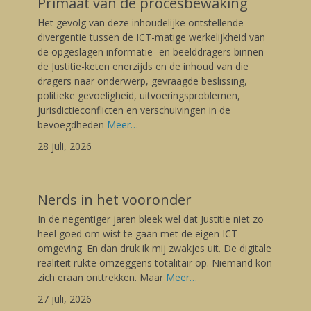
Primaat van de procesbewaking
Posted
Het gevolg van deze inhoudelijke ontstellende
on
28/07/2026
divergentie tussen de ICT-matige werkelijkheid van
Author
de opgeslagen informatie- en beelddragers binnen
Gerard
de Justitie-keten enerzijds en de inhoud van die
dragers naar onderwerp, gevraagde beslissing,
politieke gevoeligheid, uitvoeringsproblemen,
jurisdictieconflicten en verschuivingen in de
bevoegdheden
Meer…
28 juli, 2026
Nerds in het vooronder
Posted
In de negentiger jaren bleek wel dat Justitie niet zo
on
27/07/2026
heel goed om wist te gaan met de eigen ICT-
Author
omgeving. En dan druk ik mij zwakjes uit. De digitale
Gerard
realiteit rukte omzeggens totalitair op. Niemand kon
zich eraan onttrekken. Maar
Meer…
27 juli, 2026