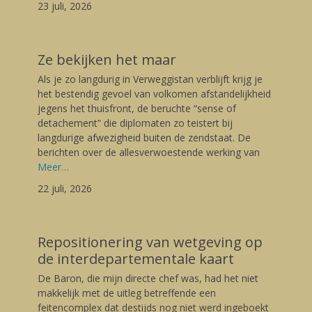
23 juli, 2026
Ze bekijken het maar
Posted
Als je zo langdurig in Verweggistan verblijft krijg je
on
22/07/2026
het bestendig gevoel van volkomen afstandelijkheid
Author
jegens het thuisfront, de beruchte “sense of
Gerard
detachement” die diplomaten zo teistert bij
langdurige afwezigheid buiten de zendstaat. De
berichten over de allesverwoestende werking van
Meer…
22 juli, 2026
Repositionering van wetgeving op
de interdepartementale kaart
Posted
De Baron, die mijn directe chef was, had het niet
on
21/07/2026
makkelijk met de uitleg betreffende een
Author
feitencomplex dat destijds nog niet werd ingeboekt