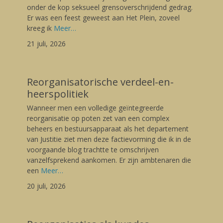
Gerard
onder de kop seksueel grensoverschrijdend gedrag.
Er was een feest geweest aan Het Plein, zoveel
kreeg ik
Meer…
21 juli, 2026
Reorganisatorische verdeel-en-
heerspolitiek
Posted
Wanneer men een volledige geïntegreerde
on
20/07/2026
reorganisatie op poten zet van een complex
Author
beheers en bestuursapparaat als het departement
Gerard
van Justitie ziet men deze factievorming die ik in de
voorgaande blog trachtte te omschrijven
vanzelfsprekend aankomen. Er zijn ambtenaren die
een
Meer…
20 juli, 2026