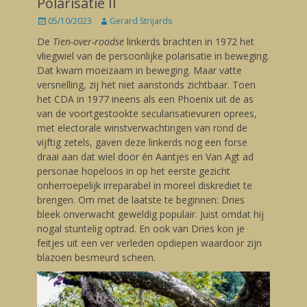
Polarisatie II
Posted
05/10/2023
Author
Gerard Strijards
on
De
Tien-over-roodse
linkerds brachten in 1972 het
vliegwiel van de persoonlijke polarisatie in beweging.
Dat kwam moeizaam in beweging. Maar vatte
versnelling, zij het niet aanstonds zichtbaar. Toen
het CDA in 1977 ineens als een Phoenix uit de as
van de voortgestookte secularisatievuren oprees,
met electorale winstverwachtingen van rond de
vijftig zetels, gaven deze linkerds nog een forse
draai aan dat wiel door én Aantjes en Van Agt ad
personae hopeloos in op het eerste gezicht
onherroepelijk irreparabel in moreel diskrediet te
brengen. Om met de laatste te beginnen: Dries
bleek onverwacht geweldig populair. Juist omdat hij
nogal stuntelig optrad. En ook van Dries kon je
feitjes uit een ver verleden opdiepen waardoor zijn
blazoen besmeurd scheen.