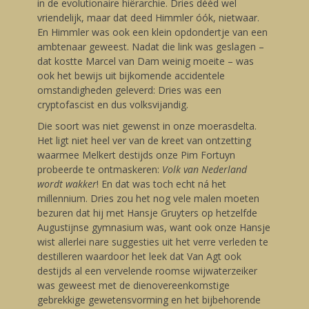
in de evolutionaire hiërarchie. Dries dééd wel
vriendelijk, maar dat deed Himmler óók, nietwaar.
En Himmler was ook een klein opdondertje van een
ambtenaar geweest. Nadat die link was geslagen –
dat kostte Marcel van Dam weinig moeite – was
ook het bewijs uit bijkomende accidentele
omstandigheden geleverd: Dries was een
cryptofascist en dus volksvijandig.
Die soort was niet gewenst in onze moerasdelta.
Het ligt niet heel ver van de kreet van ontzetting
waarmee Melkert destijds onze Pim Fortuyn
probeerde te ontmaskeren:
Volk van Nederland
wordt wakker
! En dat was toch echt ná het
millennium. Dries zou het nog vele malen moeten
bezuren dat hij met Hansje Gruyters op hetzelfde
Augustijnse gymnasium was, want ook onze Hansje
wist allerlei nare suggesties uit het verre verleden te
destilleren waardoor het leek dat Van Agt ook
destijds al een vervelende roomse wijwaterzeiker
was geweest met de dienovereenkomstige
gebrekkige gewetensvorming en het bijbehorende