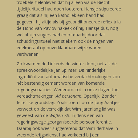
troebele zielenleven dat hij alleen via de Biecht
tijdelijk ritueel had doen louteren. Hansje stipuleerde
graag dat als hij een katholiek een hand had
gegeven, hij altijd als bij geconditioneerde reflex à la
de Hond van Pavlov nakeek of hij, Hansje dus, nog
wel al zijn vingers had en of daarbij door dat
schuddingsritueel niet stiekem ook de ringen van
edelmetaal op onverklaarbare wijze waren
verdwenen.
Zo kwamen de Linkerds de winter door, net als de
spreekwoordelijke Jan Splinter. Dit hinderlijke
ingrediënt van automatische verdachtmakingen zou
hét bestendig cement worden van komende
regeringscoalities. Wederom: tot in onze dagen toe.
Verdachtmakingen.
Ad personam
. Openlijk. Zonder
feitelijke grondslag. Zoals toen Lou de Jong Aantjes
verweet op de verrekijk dat Wim jarenlang lid was
geweest van de
Waffen
-SS. Tijdens een van
regeringswege georganiseerde persconferentie.
Daarbij ook weer suggererend dat Wim derhalve in
vreemde krijgsdienst had verkeerd bij een