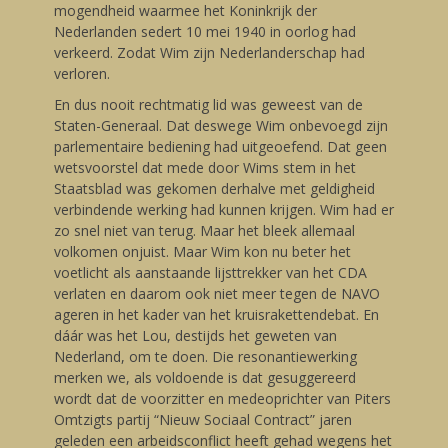
mogendheid waarmee het Koninkrijk der
Nederlanden sedert 10 mei 1940 in oorlog had
verkeerd. Zodat Wim zijn Nederlanderschap had
verloren.
En dus nooit rechtmatig lid was geweest van de
Staten-Generaal. Dat deswege Wim onbevoegd zijn
parlementaire bediening had uitgeoefend. Dat geen
wetsvoorstel dat mede door Wims stem in het
Staatsblad was gekomen derhalve met geldigheid
verbindende werking had kunnen krijgen. Wim had er
zo snel niet van terug. Maar het bleek allemaal
volkomen onjuist. Maar Wim kon nu beter het
voetlicht als aanstaande lijsttrekker van het CDA
verlaten en daarom ook niet meer tegen de NAVO
ageren in het kader van het kruisrakettendebat. En
dáár was het Lou, destijds het geweten van
Nederland, om te doen. Die resonantiewerking
merken we, als voldoende is dat gesuggereerd
wordt dat de voorzitter en medeoprichter van Piters
Omtzigts partij “Nieuw Sociaal Contract” jaren
geleden een arbeidsconflict heeft gehad wegens het