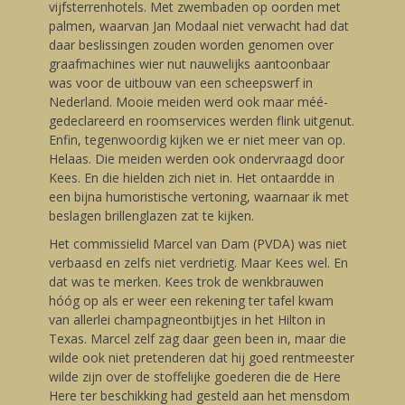
vijfsterrenhotels. Met zwembaden op oorden met
palmen, waarvan Jan Modaal niet verwacht had dat
daar beslissingen zouden worden genomen over
graafmachines wier nut nauwelijks aantoonbaar
was voor de uitbouw van een scheepswerf in
Nederland. Mooie meiden werd ook maar méé-
gedeclareerd en roomservices werden flink uitgenut.
Enfin, tegenwoordig kijken we er niet meer van op.
Helaas. Die meiden werden ook ondervraagd door
Kees. En die hielden zich niet in. Het ontaardde in
een bijna humoristische vertoning, waarnaar ik met
beslagen brillenglazen zat te kijken.
Het commissielid Marcel van Dam (PVDA) was niet
verbaasd en zelfs niet verdrietig. Maar Kees wel. En
dat was te merken. Kees trok de wenkbrauwen
hóóg op als er weer een rekening ter tafel kwam
van allerlei champagneontbijtjes in het Hilton in
Texas. Marcel zelf zag daar geen been in, maar die
wilde ook niet pretenderen dat hij goed rentmeester
wilde zijn over de stoffelijke goederen die de Here
Here ter beschikking had gesteld aan het mensdom