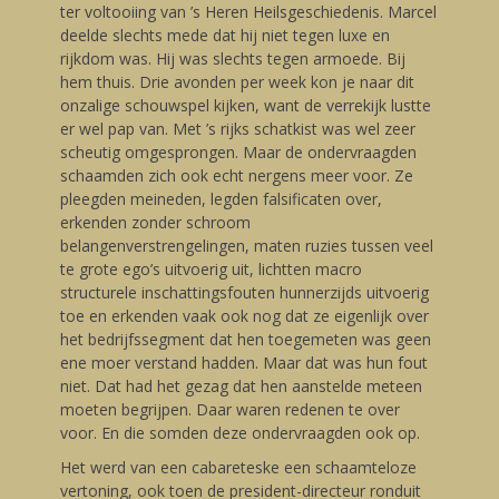
ter voltooiing van ’s Heren Heilsgeschiedenis. Marcel
deelde slechts mede dat hij niet tegen luxe en
rijkdom was. Hij was slechts tegen armoede. Bij
hem thuis. Drie avonden per week kon je naar dit
onzalige schouwspel kijken, want de verrekijk lustte
er wel pap van. Met ’s rijks schatkist was wel zeer
scheutig omgesprongen. Maar de ondervraagden
schaamden zich ook echt nergens meer voor. Ze
pleegden meineden, legden falsificaten over,
erkenden zonder schroom
belangenverstrengelingen, maten ruzies tussen veel
te grote ego’s uitvoerig uit, lichtten macro
structurele inschattingsfouten hunnerzijds uitvoerig
toe en erkenden vaak ook nog dat ze eigenlijk over
het bedrijfssegment dat hen toegemeten was geen
ene moer verstand hadden. Maar dat was hun fout
niet. Dat had het gezag dat hen aanstelde meteen
moeten begrijpen. Daar waren redenen te over
voor. En die somden deze ondervraagden ook op.
Het werd van een cabareteske een schaamteloze
vertoning, ook toen de president-directeur ronduit