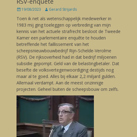
RSV-enquête
Posted
19/08/2023
Author
Gerard Strijards
on
Toen ik net als wetenschappelijk medewerker in
1983 mij ging toeleggen op verbreding van mijn
kennis van het actuele strafrecht besloot de Tweede
Kamer een parlementaire enquête te houden
betreffende het faillissement van het
scheepsnieuwbouwbedrijf Rijn-Schelde-Verolme
(RSV). De rijksoverheid had in dat bedrijf miljoenen
subsidie gepompt. Geld van de belastingbetaler. Dat
besefte de volksvertegenwoordiging destijds nog
maar al te goed. Alles bij elkaar 2,2 miljard gulden.
Allemaal verdampt. Aan de meest onzinnige
projecten. Geheel buiten de scheepsbouw om zelfs.