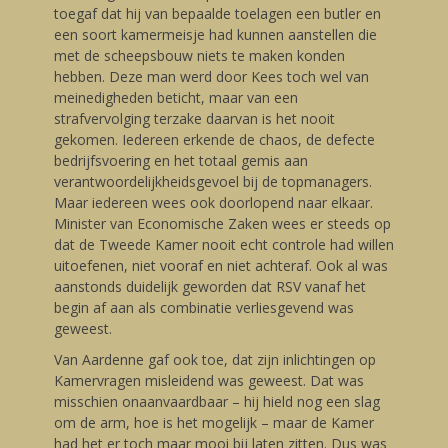
toegaf dat hij van bepaalde toelagen een butler en
een soort kamermeisje had kunnen aanstellen die
met de scheepsbouw niets te maken konden
hebben. Deze man werd door Kees toch wel van
meinedigheden beticht, maar van een
strafvervolging terzake daarvan is het nooit
gekomen. Iedereen erkende de chaos, de defecte
bedrijfsvoering en het totaal gemis aan
verantwoordelijkheidsgevoel bij de topmanagers.
Maar iedereen wees ook doorlopend naar elkaar.
Minister van Economische Zaken wees er steeds op
dat de Tweede Kamer nooit echt controle had willen
uitoefenen, niet vooraf en niet achteraf. Ook al was
aanstonds duidelijk geworden dat RSV vanaf het
begin af aan als combinatie verliesgevend was
geweest.
Van Aardenne gaf ook toe, dat zijn inlichtingen op
Kamervragen misleidend was geweest. Dat was
misschien onaanvaardbaar – hij hield nog een slag
om de arm, hoe is het mogelijk – maar de Kamer
had het er toch maar mooi bij laten zitten. Dus was