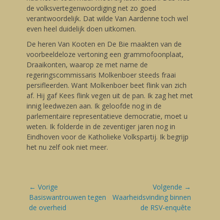
de volksvertegenwoordiging net zo goed
verantwoordelijk. Dat wilde Van Aardenne toch wel
even heel duidelijk doen uitkomen.
De heren Van Kooten en De Bie maakten van de
voorbeeldeloze vertoning een grammofoonplaat,
Draaikonten, waarop ze met name de
regeringscommissaris Molkenboer steeds fraai
persifleerden. Want Molkenboer beet flink van zich
af. Hij gaf Kees flink vegen uit de pan. Ik zag het met
innig leedwezen aan. Ik geloofde nog in de
parlementaire representatieve democratie, moet u
weten. Ik folderde in de zeventiger jaren nog in
Eindhoven voor de Katholieke Volkspartij. Ik begrijp
het nu zelf ook niet meer.
Bericht
← Vorige
Volgende →
navigatie
Vorige
Basiswantrouwen tegen
Volgende
Waarheidsvinding binnen
blog:
de overheid
blog:
de RSV-enquête