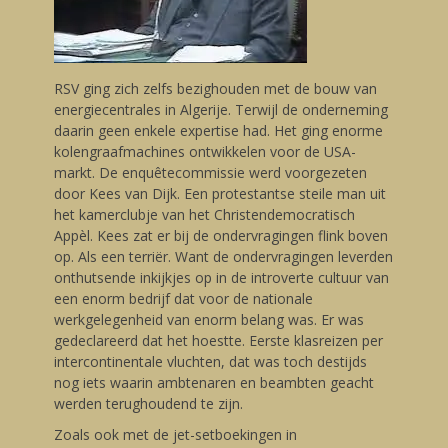
RSV ging zich zelfs bezighouden met de bouw van
energiecentrales in Algerije. Terwijl de onderneming
daarin geen enkele expertise had. Het ging enorme
kolengraafmachines ontwikkelen voor de USA-
markt. De enquêtecommissie werd voorgezeten
door Kees van Dijk. Een protestantse steile man uit
het kamerclubje van het Christendemocratisch
Appèl. Kees zat er bij de ondervragingen flink boven
op. Als een terriër. Want de ondervragingen leverden
onthutsende inkijkjes op in de introverte cultuur van
een enorm bedrijf dat voor de nationale
werkgelegenheid van enorm belang was. Er was
gedeclareerd dat het hoestte. Eerste klasreizen per
intercontinentale vluchten, dat was toch destijds
nog iets waarin ambtenaren en beambten geacht
werden terughoudend te zijn.
Zoals ook met de jet-setboekingen in